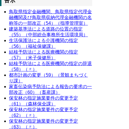
告示
鳥取県指定金融機関、鳥取県指定代理金
融機関及び鳥取県収納代理金融機関の名
称等の一部改正（54）（指導管理室）
建築基準法による道路の位置の指定
（55）（中部総合事務所生活環境局）
生活保護法による介護機関の指定
（56）（福祉保健課）
結核予防法による医療機関の指定
（57）（米子保健所）
結核予防法による医療機関の指定の辞退
（58）（〃）
都市計画の変更（59）（景観まちづく
り課）
家畜伝染病予防法による報告の要求の一
部改正（60）（畜産課）
保安林の指定施業要件の変更予定
（61）（森林保全課）
保安林の指定施業要件の変更予定
（62）（〃）
保安林の指定施業要件の変更予定
（63）（〃）