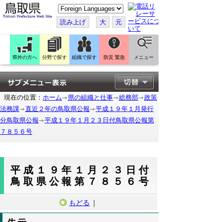
こ
の
ペ
読み上げ
大
元
ー
ジ
を
翻
訳
県外の方へ
分野で探す
組織で探す
防災 緊急
メニュー
す
る
現在の位置：
ホーム
県の組織と仕事
総務部
政策
法務課
直近２年の鳥取県公報
平成１９年１月発行
分鳥取県公報
平成１９年１月２３日付鳥取県公報第
７８５６号
平成１９年１月２３日付
鳥取県公報第７８５６号
もどる
｜