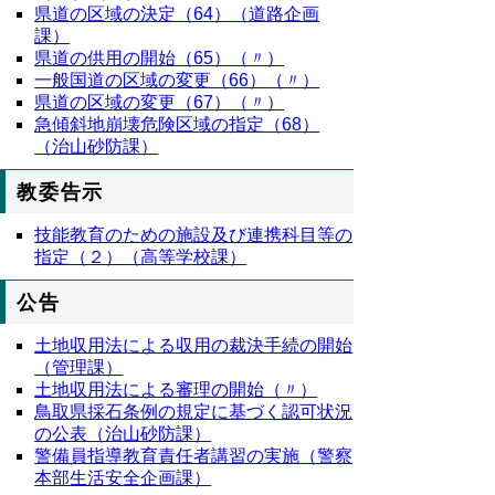
県道の区域の決定（64）（道路企画
課）
県道の供用の開始（65）（〃）
一般国道の区域の変更（66）（〃）
県道の区域の変更（67）（〃）
急傾斜地崩壊危険区域の指定（68）
（治山砂防課）
教委告示
技能教育のための施設及び連携科目等の
指定（２）（高等学校課）
公告
土地収用法による収用の裁決手続の開始
（管理課）
土地収用法による審理の開始（〃）
鳥取県採石条例の規定に基づく認可状況
の公表（治山砂防課）
警備員指導教育責任者講習の実施（警察
本部生活安全企画課）