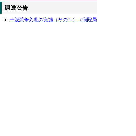
調達公告
一般競争入札の実施（その１）（病院局
総務課）
一般競争入札の実施（その２）（〃）
落札者の決定（〃）
７８５６号全文
鳥取県公報第７８５６号の全文
はこちらか
らご覧いただけます。＞＞＞
（３６
１KB）
▲ページ上部に戻る
と
個人情報保護
|
リンクについて
|
著作権に
り
ついて
|
アクセシビリティ