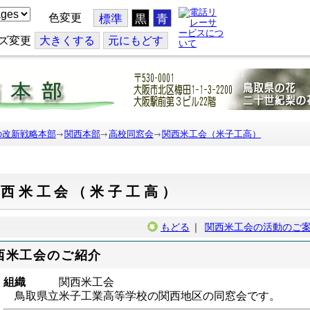
色変更
標準
黒
青
ズ変更
大
きくする
元
にもどす
の改新戦略本部
関西本部
高校同窓会
関西米工会（米子工高）
関西米工会（米子工高）
もどる
｜
関西米工会の活動のご
西米工会のご紹介
組織
関西米工会
鳥取県立米子工業高等学校の関西地区の同窓会です。