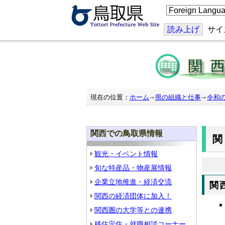
こ
の
ペ
ー
読み上げ
サイ
ジ
を
翻
訳
す
る
現在の位置：
ホーム
県の組織と仕事
令和
関西での鳥取県情報
観光・イベント情報
旬な特産品・物産展情報
企業立地推進・経済交流
関
関西の経済団体に加入！
関西圏の大学等との連携
移住定住・就職相談コーナー