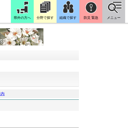
県外の方へ
分野で探す
組織で探す
防災 緊急
メニュー
案内