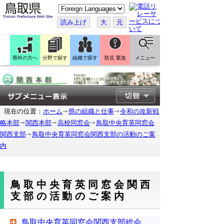
こ
の
ペ
読み上げ
大
元
ー
ジ
を
翻
訳
県外の方へ
分野で探す
組織で探す
防災 緊急
メニュー
す
る
現在の位置：
ホーム
県の組織と仕事
令和の改新戦
略本部
関西本部
高校同窓会
鳥取中央育英同窓会
関西支部
鳥取中央育英同窓会関西支部の活動のご案
内
鳥取中央育英同窓会関西
支部の活動のご案内
鳥取中央育英同窓会関西支部総会