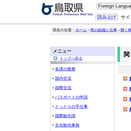
こ
の
ペ
ー
読み上げ
サイ
ジ
を
翻
現在の位置：
ホーム
県の組織と仕事
輝く
訳
す
る
メニュー
トップへ戻る
各課の業務
国内交流
国際交流
パスポートの申請
とっとりの手仕事
国際観光課
文化観光事典