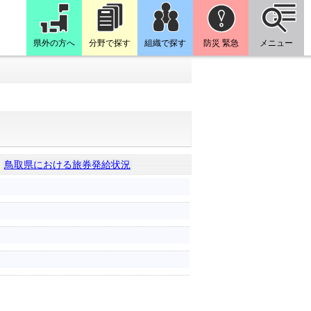
県外の方へ
分野で探す
組織で探す
防災 緊急
メニュー
｜
鳥取県における旅券発給状況