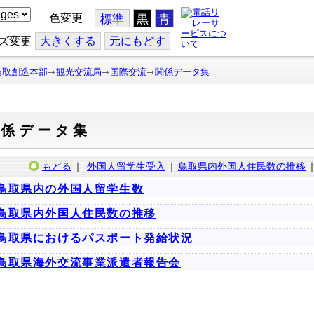
色変更
標準
黒
青
ズ変更
大
きくする
元
にもどす
鳥取創造本部
観光交流局
国際交流
関係データ集
関係データ集
もどる
｜
外国人留学生受入
｜
鳥取県内外国人住民数の推移
鳥取県内の外国人留学生数
鳥取県内外国人住民数の推移
鳥取県におけるパスポート発給状況
鳥取県海外交流事業派遣者報告会