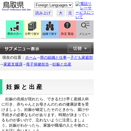
こ
の
ペ
読み上げ
大
元
ー
ジ
を
翻
訳
県外の方へ
分野で探す
組織で探す
防災 緊急
メニュー
す
る
現在の位置：
ホーム
県の組織と仕事
子ども家庭部
家庭支援課
母子保健担当
妊娠と出産
妊娠と出産
妊娠の兆候が現れたら、できるだけ早く産婦人科
に行き、赤ちゃんとお母さんのための健康診査を受
けましょう。妊娠が確定したそのときから、届けや
手続きの必要なものがあります。時期が決まってい
るものが多いので、忘れないように注意しましょ
う。妊娠がわかったら、家族や職場の人と今後のこ
とを話し合いましょう。