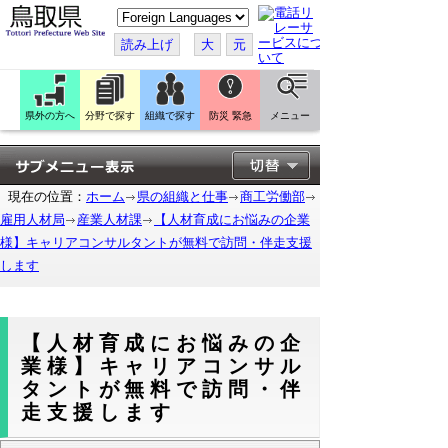
こ
の
ペ
読み上げ
大
元
ー
ジ
を
翻
訳
県外の方へ
分野で探す
組織で探す
防災 緊急
メニュー
す
る
現在の位置：
ホーム
県の組織と仕事
商工労働部
雇用人材局
産業人材課
【人材育成にお悩みの企業
様】キャリアコンサルタントが無料で訪問・伴走支援
します
【人材育成にお悩みの企
業様】キャリアコンサル
タントが無料で訪問・伴
走支援します