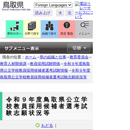
こ
の
ペ
読み上げ
大
元
ー
ジ
を
翻
訳
県外の方へ
分野で探す
組織で探す
防災 緊急
メニュー
す
る
現在の位置：
ホーム
県の組織と仕事
教育委員会
教育人材開発課
教員採用試験関係
令和９年度鳥取
県公立学校教員採用候補者選考試験情報
令和９年度
鳥取県公立学校教員採用候補者選考試験志願状況等
令和９年度鳥取県公立学
校教員採用候補者選考試
験志願状況等
もどる
｜