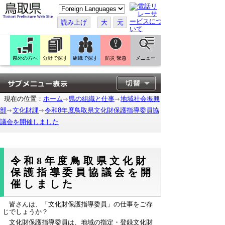
こ
の
ペ
読み上げ
大
元
ー
ジ
を
翻
訳
県外の方へ
分野で探す
組織で探す
防災 緊急
メニュー
す
る
現在の位置：
ホーム
県の組織と仕事
地域社会振興
部
文化財課
令和8年度鳥取県文化財保護指導委員協
議会を開催しました
令和8年度鳥取県文化財
保護指導委員協議会を開
催しました
皆さんは、「文化財保護指導委員」の仕事をご存
じでしょうか？
文化財保護指導委員は、地域の指定・登録文化財