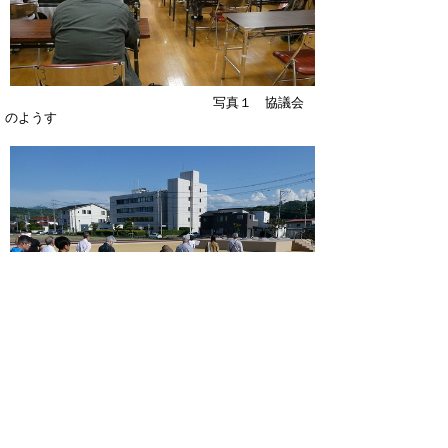
写真１ 協議会
のようす
写真２ 国史跡大御
堂廃寺跡の視察
▲ページ上部に戻る
と
個人情報保護
|
リンクについて
|
著作権に