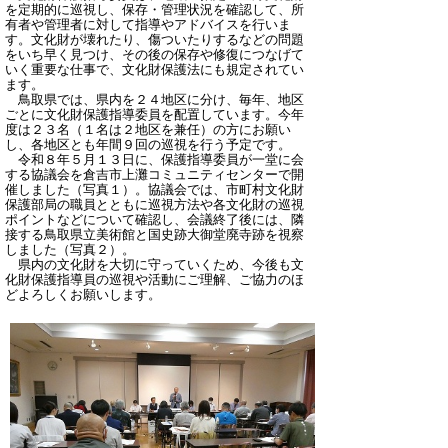
を定期的に巡視し、保存・管理状況を確認して、所
有者や管理者に対して指導やアドバイスを行いま
す。文化財が壊れたり、傷ついたりするなどの問題
をいち早く見つけ、その後の保存や修復につなげて
いく重要な仕事で、文化財保護法にも規定されてい
ます。
鳥取県では、県内を２４地区に分け、毎年、地区
ごとに文化財保護指導委員を配置しています。今年
度は２３名（１名は２地区を兼任）の方にお願い
し、各地区とも年間９回の巡視を行う予定です。
令和８年５月１３日に、保護指導委員が一堂に会
する協議会を倉吉市上灘コミュニティセンターで開
催しました（写真１）。協議会では、市町村文化財
保護部局の職員とともに巡視方法や各文化財の巡視
ポイントなどについて確認し、会議終了後には、隣
接する鳥取県立美術館と国史跡大御堂廃寺跡を視察
しました（写真２）。
県内の文化財を大切に守っていくため、今後も文
化財保護指導員の巡視や活動にご理解、ご協力のほ
どよろしくお願いします。