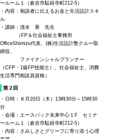
ールーム１（倉吉市駄経寺町212-5）
・内容：相談者に伝えるお金と生活設計スキ
ル
・講師：清水 香 先生
（FP＆社会福祉士事務所
OfficeShimizu代表、(株)生活設計塾クルー取
締役、
ファイナンシャルプランナー
（CFP・1級FP技能士）、社会福祉士、消費
生活専門相談員資格）
第２回
・日時：８月20日（木）13時30分～15時30
分
・会場：エースパック未来中心１F セミナ
ールーム１（倉吉市駄経寺町212-5）
・内容：さみしさとグリーフに寄り添う心理