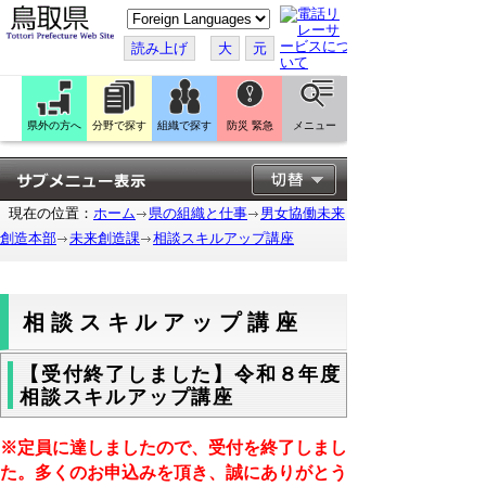
こ
の
ペ
読み上げ
大
元
ー
ジ
を
翻
訳
県外の方へ
分野で探す
組織で探す
防災 緊急
メニュー
す
る
現在の位置：
ホーム
県の組織と仕事
男女協働未来
創造本部
未来創造課
相談スキルアップ講座
相談スキルアップ講座
【受付終了しました】令和８年度
相談スキルアップ講座
※定員に達しましたので、受付を終了しまし
た。
多くのお申込みを頂き、誠にありがとう