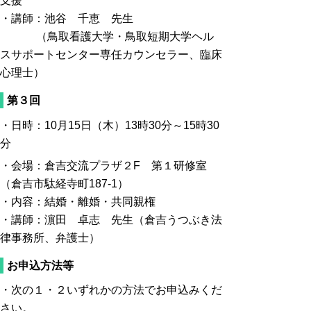
支援
・講師：池谷 千恵 先生
（鳥取看護大学・鳥取短期大学ヘル
スサポートセンター専任カウンセラー、臨床
心理士）
第３回
・日時：10月15日（木）13時30分～
15時30
分
・会場：倉吉交流プラザ２F 第１研修室
（倉吉市駄経寺町187-1）
・内容：結婚・離婚・共同親権
・講師：濵田 卓志 先生
（倉吉うつぶき法
律事務所、弁護士）
お申込方法等
・次の１・２いずれかの方法でお申込みくだ
さい。