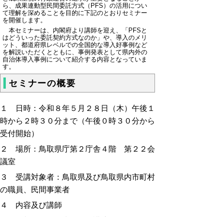
ら、成果連動型民間委託方式（PFS）の活用につい
て理解を深めることを目的に下記のとおりセミナー
を開催します。
本セミナーは、内閣府より講師を迎え、「PFSと
はどういった委託契約方式なのか」や、導入のメリ
ット、都道府県レベルでの全国的な導入好事例など
を解説いただくとともに、事例発表として県内外の
自治体導入事例について紹介する内容となっていま
す。
セミナーの概要
１ 日時：令和８年５月２８日（木）午後１
時から２時３０分まで（午後０時３０分から
受付開始）
２ 場所：
鳥取県庁第２庁舎４階 第２２会
議室
３ 受講対象者：
鳥取県及び鳥取県内市町村
の職員、民間事業者
４ 内容及び講師