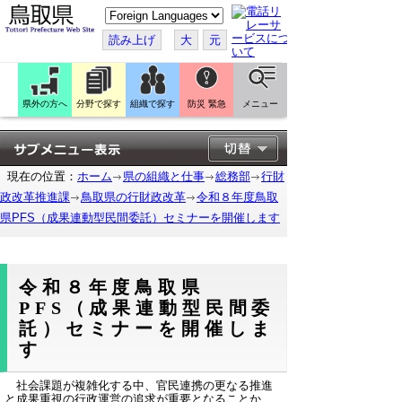
こ
の
ペ
読み上げ
大
元
ー
ジ
を
翻
訳
県外の方へ
分野で探す
組織で探す
防災 緊急
メニュー
す
る
現在の位置：
ホーム
県の組織と仕事
総務部
行財
政改革推進課
鳥取県の行財政改革
令和８年度鳥取
県PFS（成果連動型民間委託）セミナーを開催します
令和８年度鳥取県
PFS（成果連動型民間委
託）セミナーを開催しま
す
社会課題が複雑化する中、官民連携の更なる推進
と成果重視の行政運営の追求が重要となることか