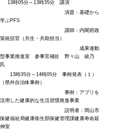
13時05分～13時35分 講演
演題：基礎から
学ぶPFS
講師：内閣府政
策統括官（共生・共助担当）
成果連動
型事業推進室
参事官補佐 野々山 綾乃
氏
13時35分～14時05分 事例発表（１）
（県外自治体事例）
事例：
アプリを
活用した健康的な生活習慣推進事業
説明者：岡山市
保健福祉局健康衛生部保健管理課健康寿命延
伸室