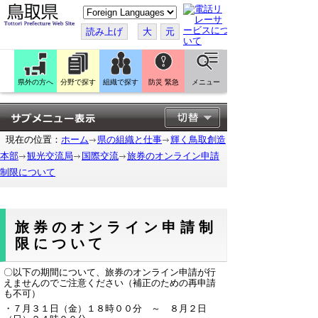
こ
の
ペ
読み上げ
大
元
ー
ジ
を
翻
訳
県外の方へ
分野で探す
組織で探す
防災 緊急
メニュー
す
る
現在の位置：
ホーム
県の組織と仕事
輝く鳥取創造
本部
観光交流局
国際交流
旅券のオンライン申請
制限について
旅券のオンライン申請制
限について
〇以下の期間について、旅券のオンライン申請が行
えませんのでご注意ください（補正のための再申請
も不可）
・７月３１日（金）１８時００分 ～ ８月２日