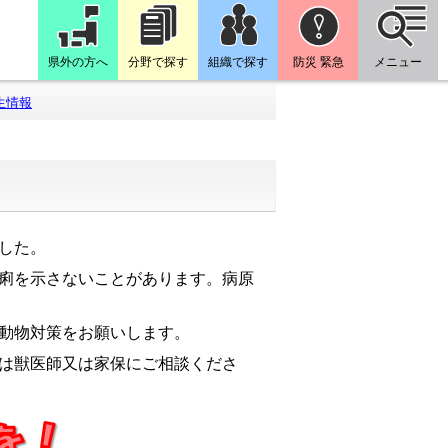
県外の方へ
分野で探す
組織で探す
防災 緊急
メニュー
生情報
した。
痢を示さないことがあります。病原
動物対策をお願いします。
は獣医師又は家保にご相談くださ