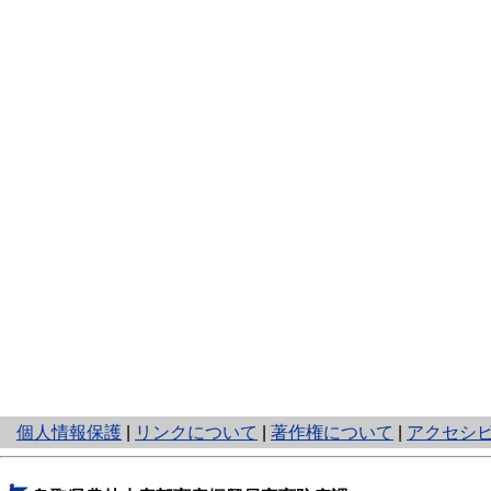
と
個人情報保護
|
リンクについて
|
著作権について
|
アクセシ
り
ネ