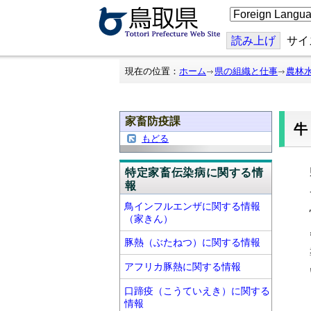
こ
の
ペ
ー
読み上げ
サイ
ジ
を
翻
現在の位置：
ホーム
県の組織と仕事
農林
訳
す
る
家畜防疫課
もどる
特定家畜伝染病に関する情
報
鳥インフルエンザに関する情報
（家きん）
豚熱（ぶたねつ）に関する情報
アフリカ豚熱に関する情報
口蹄疫（こうていえき）に関する
情報