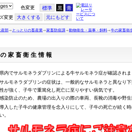
色変更
標準
黒
青
ズ変更
大
きくする
元
にもどす
水産部
とっとりの畜産業
家畜防疫課
動物衛生・薬事・飼料
牛の家畜衛
牛の家畜衛生情報
県内でサルモネラダブリンによる牛サルモネラ症が確認されま
サルモネラダブリンの症状は、一般的なサルモネラと異なり下
性が強く、子牛で重篤化し死亡に至りやすい病気です。
感染防止のため、農場の出入りの際の車両、長靴の消毒や野生
導入した子牛の健康管理を念入りにして、子牛の死亡が続く時
い。