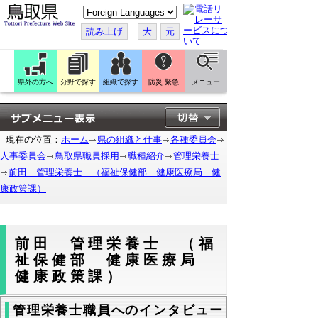
こ
の
ペ
読み上げ
大
元
ー
ジ
を
翻
訳
県外の方へ
分野で探す
組織で探す
防災 緊急
メニュー
す
る
現在の位置：
ホーム
県の組織と仕事
各種委員会
人事委員会
鳥取県職員採用
職種紹介
管理栄養士
前田 管理栄養士 （福祉保健部 健康医療局 健
康政策課）
前田 管理栄養士 （福
祉保健部 健康医療局
健康政策課）
管理栄養士職員へのインタビュー