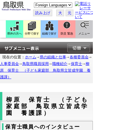
こ
の
ペ
読み上げ
大
元
ー
ジ
を
翻
訳
県外の方へ
分野で探す
組織で探す
防災 緊急
メニュー
す
る
現在の位置：
ホーム
県の組織と仕事
各種委員会
人事委員会
鳥取県職員採用
職種紹介
保育士
柳
原 保育士 （子ども家庭部 鳥取県立皆成学園 養
護課）
柳原 保育士 （子ども
家庭部 鳥取県立皆成学
園 養護課）
保育士職員へのインタビュー