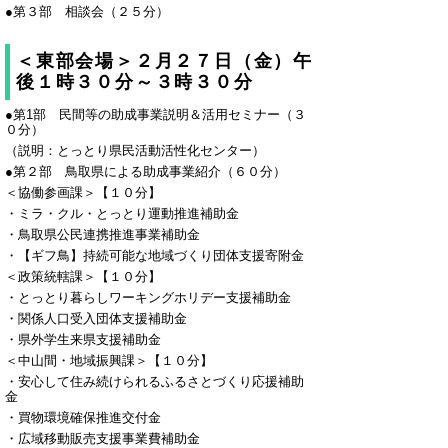
●第３部 相談会（２５分）
＜東部会場＞２月２７日（金）午
後１時３０分～３時３０分
●第1部 民間等の助成事業説明＆活用セミナー（３
０分）
（説明：とっとり県民活動活性化センター）
●第２部 鳥取県による助成事業紹介（６０分）
＜協働参画課＞【１０分】
・ミラ・クル・とっとり運動推進補助金
・鳥取県公民連携推進事業補助金
・【ギフ鳥】持続可能な地域づくり団体支援寄附金
＜政策統轄課＞【１０分】
・とっとり暮らしワーキングホリデー支援補助金
・関係人口受入団体支援補助金
・県外学生来県支援補助金
＜中山間・地域振興課＞【１０分】
・安心して住み続けられるふるさとづくり応援補助
金
・買物環境確保推進交付金
・広域移動販売支援事業費補助金