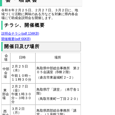
令和８年２月２５日、２月２７日、３月２日に、地
域づくり活動に興味のある方などを対象に県内各会
場にて助成金説明会を開催します。
チラシ、開催概要
説明会チラシ(pdf:134KB)
開催概要(pdf:66KB)
開催日及び場所
会
日時
場所
場
２月２５日
鳥取県中部総合事務所 第２
中部
（水）
０５会議室（B棟２階）
会
午前１０時～
場
（
倉吉市東巌城町２−２）
１１時３０分
２月２７日
鳥取県庁「講堂」（本庁舎１
東
（金）
階）
部会
午後１時３０
場
分～３時３０
（鳥取市東町一丁目２２０）
分
３月２日
鳥取県西部総合事務所「講
西
（月）
堂」（１号館２階）