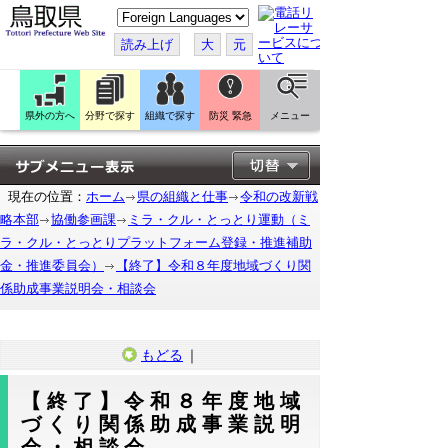
こ
の
ペ
読み上げ
大
元
ー
ジ
を
翻
訳
県外の方へ
分野で探す
組織で探す
防災 緊急
メニュー
す
る
現在の位置：
ホーム
県の組織と仕事
令和の改新戦
略本部
協働参画課
ミラ・クル・とっとり運動（ミ
ラ・クル・とっとりプラットフォーム登録・推進補助
金・推進委員会）
【終了】令和８年度地域づくり関
係助成事業説明会・相談会
もどる
｜
【終了】令和８年度地域
づくり関係助成事業説明
会・相談会