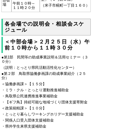
部会
午前１０時～
場
（米子市糀町一丁目１６０）
１１時２０分
各会場での説明会・相談会スケ
ジュール
＜中部会場＞２月２５日（水）午
前１０時から１１時３０分
●第1部 民間等の助成事業説明＆活用セミナー（３
０分）
（説明：とっとり県民活動活性化センター）
●第２部 鳥取県協働参画課の助成事業紹介（２５
分）
＜協働参画課＞【１５分】
・ミラ・クル・とっとり運動推進補助金
・鳥取県公民連携推進事業補助金
・【ギフ鳥】持続可能な地域づくり団体支援寄附金
＜政策統轄課＞【１０分】
・とっとり暮らしワーキングホリデー支援補助金
・関係人口受入団体支援補助金
・県外学生来県支援補助金