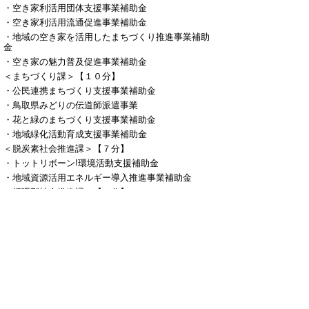
・空き家利活用団体支援事業補助金
・空き家利活用流通促進事業補助金
・地域の空き家を活用したまちづくり推進事業補助
金
・空き家の魅力普及促進事業補助金
＜まちづくり課＞【１０分】
・公民連携まちづくり支援事業補助金
・鳥取県みどりの伝道師派遣事業
・花と緑のまちづくり支援事業補助金
・地域緑化活動育成支援事業補助金
＜脱炭素社会推進課＞【７分】
・トットリボーン!環境活動支援補助金
・地域資源活用エネルギー導入推進事業補助金
＜循環型社会推進課＞【５分】
・「とっとりプラごみゼロ」チャレンジ事業補助金
＜森林づくり推進課＞【７分】
・とっとり県民参加の森づくり推進事業
・森林環境教育支援事業
●第３部 相談会（２５分）
＜西部会場＞３月２日（木）午前