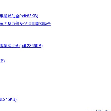
助金(pdf:83KB)
家の魅力普及促進事業補助金
金(pdf:2366KB)
B)
45KB)