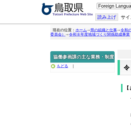
こ
の
ペ
ー
読み上げ
サイ
ジ
を
翻
現在の位置：
ホーム
県の組織と仕事
令和
訳
委員会）
令和８年度地域づくり関係助成事業
す
る
協働参画課の主な業務・制度
もどる
｜
【