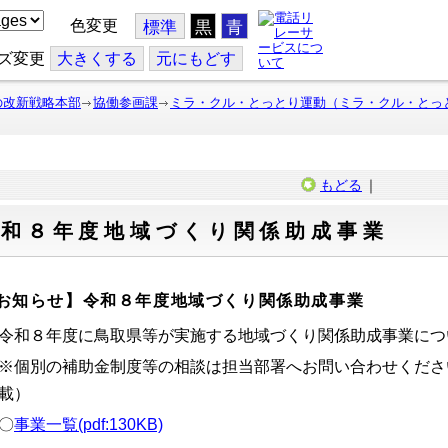
色変更
標準
黒
青
ズ変更
大
きくする
元
にもどす
の改新戦略本部
協働参画課
ミラ・クル・とっとり運動（ミラ・クル・とっ
もどる
｜
令和８年度地域づくり関係助成事業
お知らせ】令和８年度地域づくり関係助成事業
令和８年度に鳥取県等が実施する地域づくり関係助成事業につ
※個別の補助金制度等の相談は担当部署へお問い合わせくださ
載）
〇
事業一覧(pdf:130KB)