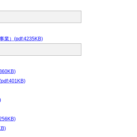
pdf:4235KB)
0KB)
:401KB)
)
6KB)
B)