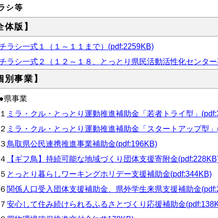
ラシ等
全体版】
チラシ一式１（１～１１まで）(pdf:2259KB)
チラシ一式２（１２～１８、とっとり県民活動活性化センター事業）(
個別事業】
●県事業
１
ミラ・クル・とっとり運動推進補助金「若者トライ型」(pdf:36
２
ミラ・クル・とっとり運動推進補助金「スタートアップ型」(pdf
３
鳥取県公民連携推進事業補助金(pdf:196KB)
４
【ギフ鳥】持続可能な地域づくり団体支援寄附金(pdf:228KB
５
とっとり暮らしワーキングホリデー支援補助金(pdf:344KB)
６
関係人口受入団体支援補助金、県外学生来県支援補助金(pdf:25
７
安心して住み続けられるふるさとづくり応援補助金(pdf:138K