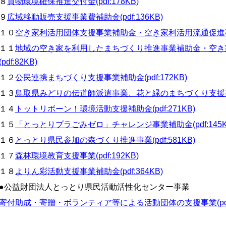
８
買物環境確保推進交付金(pdf:178KB)
９
広域移動販売支援事業費補助金(pdf:136KB)
１０
空き家利活用団体支援事業補助金・空き家利活用流通促進事業補
１１
地域の空き家を利用したまちづくり推進事業補助金・空き
(pdf:82KB)
１２
公民連携まちづくり支援事業補助金(pdf:172KB)
１３
鳥取県みどりの伝道師派遣事業、花と緑のまちづくり支援事業補助
１４
トットリボーン！環境活動支援補助金(pdf:271KB)
１５
「とっとりプラごみゼロ」チャレンジ事業補助金(pdf:145K
１６
とっとり県民参加の森づくり推進事業(pdf:581KB)
１７
森林環境教育支援事業(pdf:192KB)
１８
よりん彩活動支援事業補助金(pdf:364KB)
●公益財団法人とっとり県民活動活性化センター事業
寄付助成・寄贈・ボランティア等による活動団体の支援事業(pdf:2