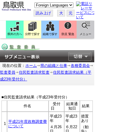
こ
の
ペ
読み上げ
大
元
ー
ジ
を
翻
訳
県外の方へ
分野で探す
組織で探す
防災 緊急
メニュー
す
る
現在の位置：
ホーム
県の組織と仕事
各種委員会
監査委員
住民監査請求監査
住民監査請求結果（平
成23年受付分）
■住民監査請求結果（平成23年受付分）
受付
結果通
件名
結果
日
知日
平成23
平成23
措置
年
年
あり
平成21年度政務調査費
1
について
４月26
６月22
（勧
日
日
告）