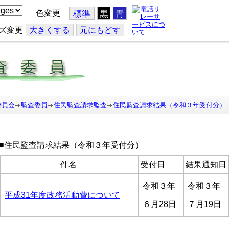
色変更
標準
黒
青
ズ変更
大
きくする
元
にもどす
委員会
監査委員
住民監査請求監査
住民監査請求結果（令和３年受付分）
■住民監査請求結果（令和３年受付分）
件名
受付日
結果通知日
令和３年
令和３年
平成31年度政務活動費について
６月28日
７月19日