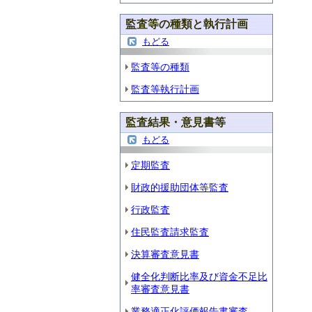
監査等の種類と執行計画
もどる
監査等の種類
監査等執行計画
監査結果・意見書等
もどる
定期監査
財政的援助団体等監査
行政監査
住民監査請求監査
決算審査意見書
健全化判断比率及び資金不足比
率審査意見書
業務適正化評価報告書審査