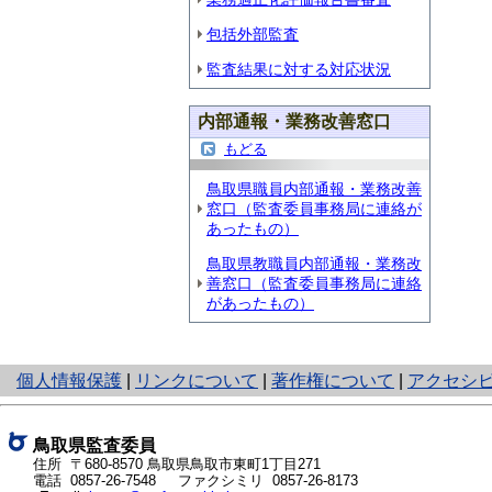
包括外部監査
監査結果に対する対応状況
内部通報・業務改善窓口
もどる
鳥取県職員内部通報・業務改善
窓口（監査委員事務局に連絡が
あったもの）
鳥取県教職員内部通報・業務改
善窓口（監査委員事務局に連絡
があったもの）
と
個人情報保護
|
リンクについて
|
著作権について
|
アクセシ
り
ネ
ッ
鳥取県監査委員
ト
住所 〒680-8570
鳥取県鳥取市東町1丁目271
電話
0857-26-7548
ファクシミリ 0857-26-8173
へ