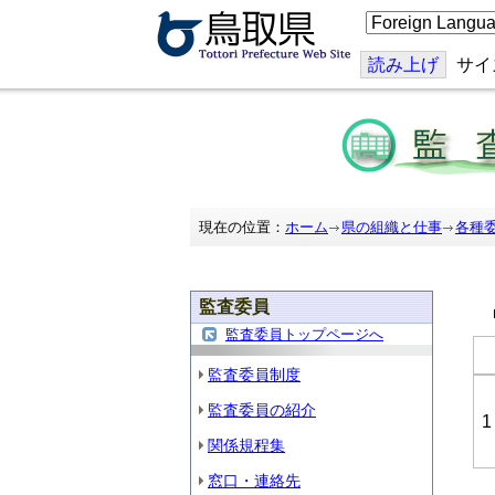
こ
の
ペ
ー
読み上げ
サイ
ジ
を
翻
訳
す
る
現在の位置：
ホーム
県の組織と仕事
各種
監査委員
監査委員トップページへ
監査委員制度
監査委員の紹介
1
関係規程集
窓口・連絡先