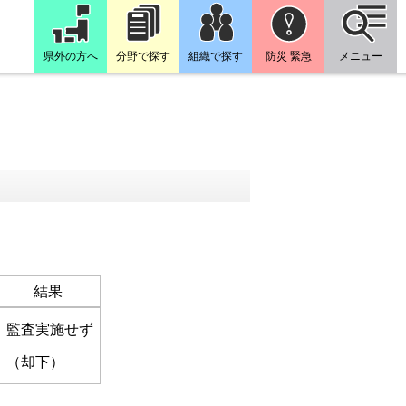
県外の方へ
分野で探す
組織で探す
防災 緊急
メニュー
結果
監査実施せず
（却下）