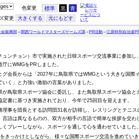
色変更
標準
黒
青
ズ変更
大
きくする
元
にもどす
社会振興部
関西ワールドマスターズゲームズ課
PR活動
江原特別自治道P
チュンチョン）市で実施された日韓スポーツ交流事業に参加し
庁にWMGをPRしました。
グ会長からは「2027年に鳥取県ではWMGという大きな国際
ていく」と力強い激励の言葉がありました。
県が鳥取県スポーツ協会に委託し、また鳥取県スポーツ協会と
協定書に基づき実施されており、今年で25回目を迎えます。
務理事を団長とする訪問団31名が訪韓し、レスリングとテニス
。言語は異なるものの、双方が相手の言語で簡単な挨拶を交わ
しくプレーしながら、スポーツを通して心を通わせていました
Gをきっかけとしながら、様々な国際スポーツ交流を進めてい