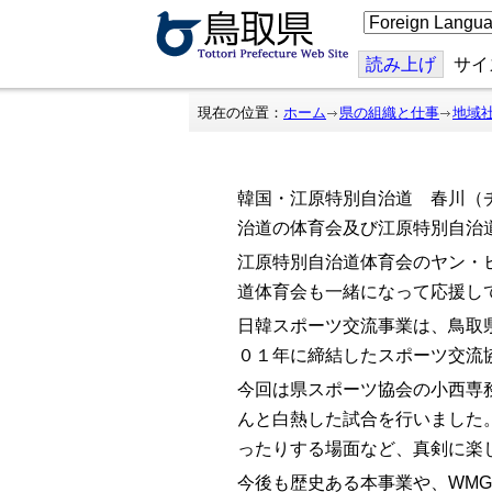
こ
の
ペ
ー
読み上げ
サイ
ジ
を
翻
現在の位置：
ホーム
県の組織と仕事
地域
訳
す
る
韓国・江原特別自治道 春川（
治道の体育会及び江原特別自治道
江原特別自治道体育会のヤン・ヒ
道体育会も一緒になって応援し
日韓スポーツ交流事業は、鳥取
０１年に締結したスポーツ交流
今回は県スポーツ協会の小西専
んと白熱した試合を行いました
ったりする場面など、真剣に楽
今後も歴史ある本事業や、WM