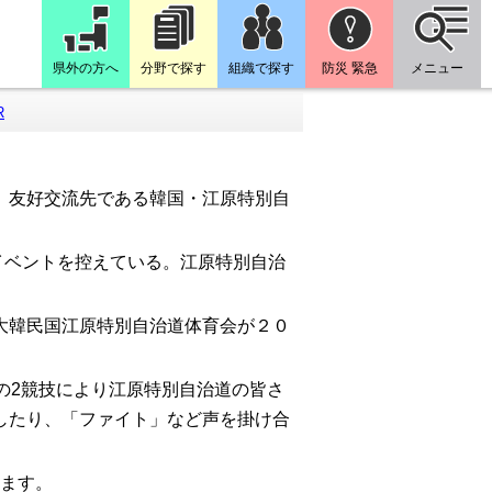
県外の方へ
分野で探す
組織で探す
防災 緊急
メニュー
R
、友好交流先である韓国・江原特別自
イベントを控えている。江原特別自治
大韓民国江原特別自治道体育会が２０
の2競技により江原特別自治道の皆さ
したり、「ファイト」など声を掛け合
。
きます。