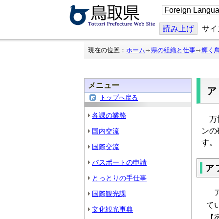
こ
の
ペ
ー
読み上げ
サイ
ジ
を
翻
現在の位置：
ホーム
県の組織と仕事
輝く
訳
す
る
メニュー
トップへ戻る
各課の業務
万博
ンの
国内交流
す。
国際交流
パスポートの申請
ア
とっとりの手仕事
国際観光課
て
文化観光事典
【