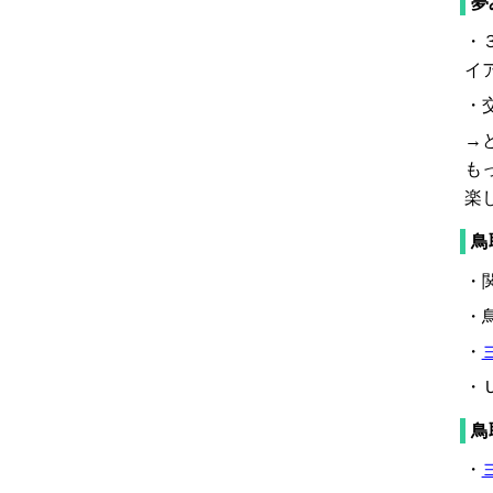
夢
・
イ
・
→
も
楽
鳥
・
・
・
・
鳥
・