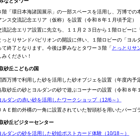
みなとタワー
３階「環日本海諸国展示」の一部スペースを活用し、万博での
アンス交流記念エリア（仮称）を設置（令和８年１月頃予定）
交流記念エリア設置に先立ち、１１月２３日から１階ロビーに
とっとりサンドパビリオンの開設に伴い、１階ロビーの「ヨル
って終了となります。今後は夢みなとタワー３階「
とっとりサ
しみください！
取砂丘こどもの国
関西万博で利用した砂を活用した砂オブジェを設置（年度内予
鳥取砂丘の砂とヨルダンの砂で遊ぶコーナーの設置（令和８年
ヨルダンの赤い砂を活用したワークショップ（12/6～）
ＵＡＥ館の外構の一角に設置されていた智頭杉を用いたパーゴ
取砂丘ビジターセンター
ヨルダンの砂を活用した砂絵ポストカード体験
（10/18～）