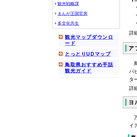
観光戦略課
・
まんが王国官房
・
・
多文化共生
詳
観光マップダウンロ
ード
ア
とっとりUDマップ
鳥
鳥取県おすすめ手話
観光ガイド
パ
タ
詳
ヨ
万
イ