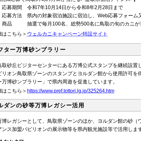
応募期間 令和7年10月14日から令和8年2月28日まで
応募方法 県内の対象宿泊施設に宿泊し、Web応募フォーム
商品 抽選で毎月100名、総勢500名に鳥取の旬のカニが
細はこちら＞
ウェルカニキャンペーン特設サイト
フター万博砂ンプラリー
取砂丘ビジターセンターにある万博公式スタンプを継続設置し
ビリオン鳥取県ゾーンのスタンプとヨルダン館から使用許可を
ー万博砂ンプラリー」で県内周遊を促進しています。
細はこちら＞
https://www.pref.tottori.lg.jp/325264.htm
ルダンの砂等万博レガシー活用
博レガシーとして、鳥取県ゾーンのほか、ヨルダン館の砂（ワ
アンス加盟パビリオンの展示物等を県内観光施設等で活用しま