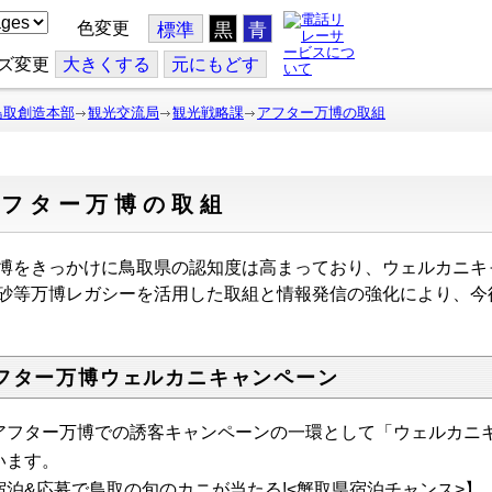
色変更
標準
黒
青
ズ変更
大
きくする
元
にもどす
鳥取創造本部
観光交流局
観光戦略課
アフター万博の取組
アフター万博の取組
をきっかけに鳥取県の認知度は高まっており、ウェルカニキ
砂等万博レガシーを活用した取組と情報発信の強化により、今
フター万博ウェルカニキャンペーン
アフター万博での誘客キャンペーンの一環として
「ウェルカニキ
います。
宿泊&応募で鳥取の旬のカニが当たる!<蟹取県宿泊チャンス>】