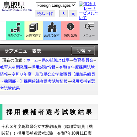
こ
の
ペ
読み上げ
大
元
ー
ジ
を
翻
訳
県外の方へ
分野で探す
組織で探す
防災 緊急
メニュー
す
る
現在の位置：
ホーム
県の組織と仕事
教育委員会
教育人材開発課
採用試験情報
令和８年度採用試験
情報
令和８年度 鳥取県公立学校職員【船舶乗組員
（機関部）】採用候補者選考試験情報
採用候補者選
考試験結果
採用候補者選考試験結果
令和８年度鳥取県公立学校教職員（船舶乗組員［機
関部］）採用候補者選考試験（令和7年10月11日実