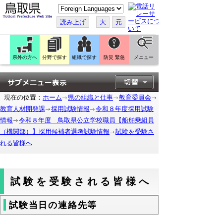
こ
の
ペ
読み上げ
大
元
ー
ジ
を
翻
訳
県外の方へ
分野で探す
組織で探す
防災 緊急
メニュー
す
る
現在の位置：
ホーム
県の組織と仕事
教育委員会
教育人材開発課
採用試験情報
令和８年度採用試験
情報
令和８年度 鳥取県公立学校職員【船舶乗組員
（機関部）】採用候補者選考試験情報
試験を受験さ
れる皆様へ
試験を受験される皆様へ
試験当日の連絡先等