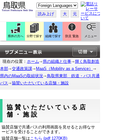
こ
の
ペ
読み上げ
大
元
ー
ジ
を
翻
訳
県外の方へ
分野で探す
組織で探す
防災 緊急
メニュー
す
る
現在の位置：
ホーム
県の組織と仕事
輝く鳥取創造
本部
交通政策課
MaaS（Mobility as a Service）
県内のMaaSの取組状況
鳥取県東部 鉄道・バス共通
パス
協賛いただいている店舗・施設
協賛いただいている店
舗・施設
協賛店舗で共通パスの利用画面を見せるとお得なサ
ービスを受けることができます。
協賛店舗一覧は
こちら (pdf:1270KB)