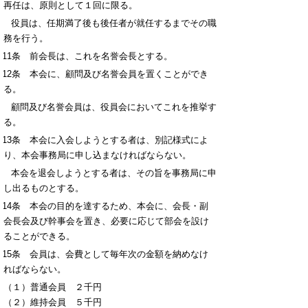
再任は、原則として１回に限る。
５ 役員は、任期満了後も後任者が就任するまでその職
務を行う。
第11条 前会長は、これを名誉会長とする。
第12条 本会に、顧問及び名誉会員を置くことができ
る。
２ 顧問及び名誉会員は、役員会においてこれを推挙す
る。
第13条 本会に入会しようとする者は、別記様式によ
り、本会事務局に申し込まなければならない。
２ 本会を退会しようとする者は、その旨を事務局に申
し出るものとする。
第14条 本会の目的を達するため、本会に、会長・副
会長会及び幹事会を置き、必要に応じて部会を設け
ることができる。
第15条 会員は、会費として毎年次の金額を納めなけ
ればならない。
（１）普通会員 ２千円
（２）維持会員 ５千円