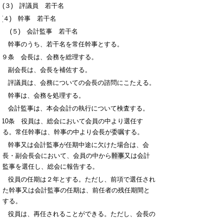
(３) 評議員 若干名
(４) 幹事 若干名
(５) 会計監事 若干名
２ 幹事のうち、若干名を常任幹事とする。
第９条 会長は、会務を総理する。
２ 副会長は、会長を補佐する。
３ 評議員は、会務についての会長の諮問にこたえる。
４ 幹事は、会務を処理する。
５ 会計監事は、本会会計の執行について検査する。
第10条 役員は、総会において会員の中より選任す
る。常任幹事は、幹事の中より会長が委嘱する。
２ 幹事又は会計監事が任期中途に欠けた場合は、会
長・副会長会において、会員の中から
幹事
又は会計
監事を選任し、総会に報告する。
３ 役員の任期は２年とする。ただし、前項で選任され
た幹事又は会計監事の任期は、前任者の残任期間と
する。
４ 役員は、再任されることができる。ただし、会長の