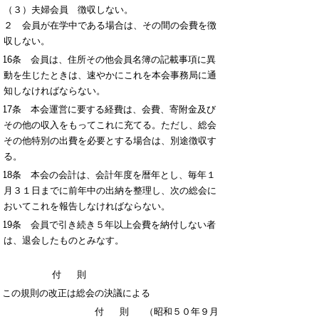
（３）夫婦会員 徴収しない。
２ 会員が在学中である場合は、その間の会費を徴
収しない。
第16条 会員は、住所その他会員名簿の記載事項に異
動を生じたときは、速やかにこれを本会事務局に通
知しなければならない。
第17条 本会運営に要する経費は、会費、寄附金及び
その他の収入をもってこれに充てる。ただし、総会
その他特別の出費を必要とする場合は、別途徴収す
る。
第18条 本会の会計は、会計年度を暦年とし、毎年１
月３１日までに前年中の出納を整理し、次の総会に
おいてこれを報告しなければならない。
第19条 会員で引き続き５年以上会費を納付しない者
は、退会したものとみなす。
付則
この規則の改正は総会の決議による
付則
（昭和５０年９月