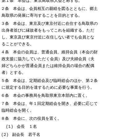
第１条 本会は、東京鳥取県人会と称する。
第２条 本会は、会員相互の親睦を図るとともに、郷土
鳥取県の発展に寄与することを目的とする。
第３条 本会は、東京及び東京付近に在住する鳥取県の
出身者並びに縁故者をもってこれを組織する。ただ
し、東京及び東京付近に在住しない者でも会員とな
ることができる。
第４条 本会の会員は、普通会員、維持会員（本会の財
政支援に協力していただく会員）及び夫婦会員（夫
婦どちらかが普通会員または維持会員の場合の配偶
者）とする。
第５条 本会は、定期総会及び臨時総会のほか、第２条
に規定する目的を達するために必要な事業を行う。
第６条 本会の事務局を鳥取県東京本部内に置く。
第７条 本会は、年１回定期総会を開き、必要に応じて
臨時総会を開く。
第８条 本会に、次の役員を置く。
(１) 会長 １名
(２) 副会長 若干名