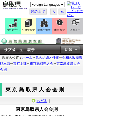
こ
の
ペ
読み上げ
大
元
ー
ジ
を
翻
訳
県外の方へ
分野で探す
組織で探す
防災 緊急
メニュー
す
る
現在の位置：
ホーム
県の組織と仕事
令和の改新戦
略本部
東京本部
東京鳥取県人会
東京鳥取県人会
会則
東京鳥取県人会会則
もどる
｜
東京鳥取県人会会則