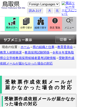
こ
の
ペ
読み上げ
大
元
ー
ジ
を
翻
訳
県外の方へ
分野で探す
組織で探す
防災 緊急
メニュー
す
る
現在の位置：
ホーム
県の組織と仕事
教育委員会
教育人材開発課
教員採用試験関係
令和８年度鳥取
県公立学校教員採用候補者選考試験情報
受験票作成
依頼メールが届かなかった場合の対応
受験票作成依頼メールが
届かなかった場合の対応
受験票作成依頼メールが届かなか
った場合の対応