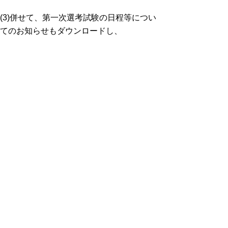
(3)併せて、第一次選考試験の日程等につい
てのお知らせもダウンロードし、
確認してください。
▲ページ上部に戻る
と
個人情報保護
|
リンクについて
|
著作権に
り
ついて
|
アクセシビリティ
ネ
ッ
鳥取県教育委員会事務局教育人材開発
課
ト
住所 〒680-8570 鳥取県鳥取市東町1丁目271
へ
電話
0857-26-7530
ファクシミリ 0857-26-8094
の
E-mail
kyouiku-jinzai@pref.tottori.lg.jp
Copyright(C) 2006～ 鳥取県(Tottori Prefectural
Government) All Rights Reserved. 法人番号
7000020310000