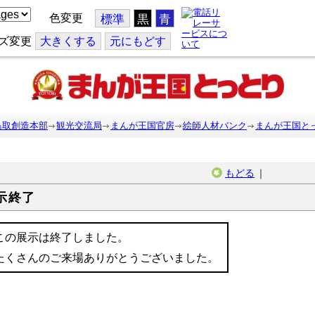
色変更
標準
黒
青
ズ変更
大
きくする
元
にもどす
鳥取創造本部
観光交流局
まんが王国官房
絵師人材バンク
まんが王国と
もどる
｜
示終了
この展示は終了しました。
たくさんのご来場ありがとうございました。