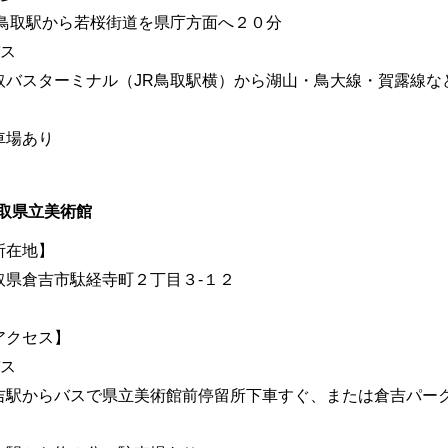
R鳥取駅から若桜街道を県庁方面へ２０分
バス
取バスターミナル（JR鳥取駅横）から湖山・鳥大線・賀露線な
車場あり
取県立美術館
所在地】
取県倉吉市駄経寺町２丁目３-１２
アクセス】
バス
吉駅からバスで県立美術館前停留所下車すぐ、または倉吉パー