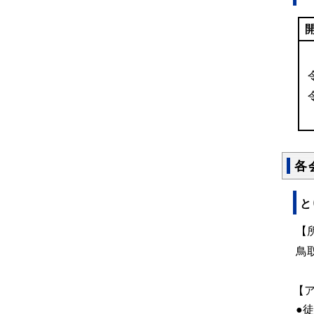
各
と
【
鳥取
【
●