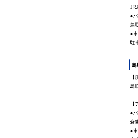
J
●
鳥
●車
駐
鳥
【
鳥
【
●
倉
●車