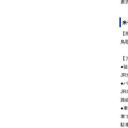
倉
米
【
鳥
【
●
J
●
J
路
●車
車
駐