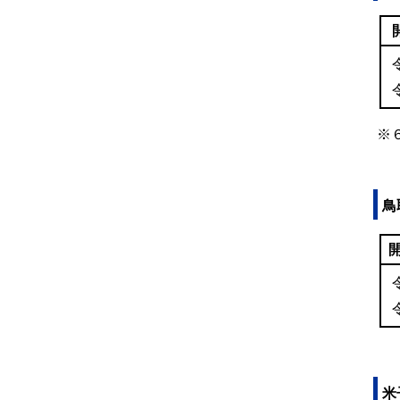
※
鳥
米