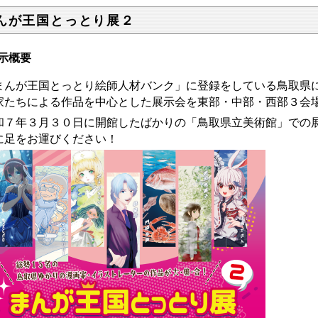
んが王国とっとり展２
示概要
まんが王国とっとり絵師人材バンク」に登録をしている鳥取県
家たちによる作品を中心とした展示会を東部・中部・西部３会
和７年３月３０日に開館したばかりの「鳥取県立美術館」での
に足をお運びください！