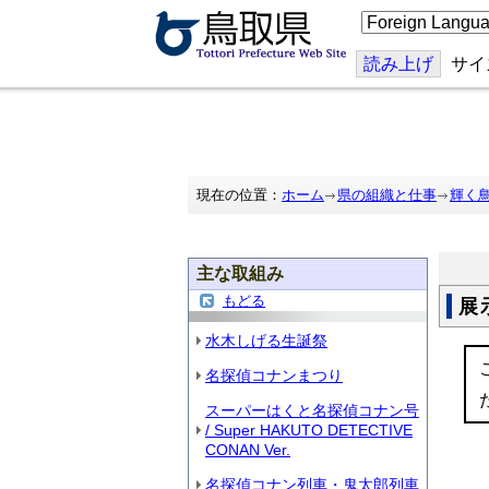
こ
の
ペ
ー
読み上げ
サイ
ジ
を
翻
訳
す
る
現在の位置：
ホーム
県の組織と仕事
輝く
主な取組み
もどる
展
水木しげる生誕祭
名探偵コナンまつり
スーパーはくと名探偵コナン号
/ Super HAKUTO DETECTIVE
CONAN Ver.
名探偵コナン列車・鬼太郎列車