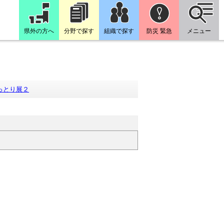
県外の方へ
分野で探す
組織で探す
防災 緊急
メニュー
っとり展２