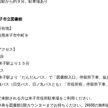
吉駅から約９分。駐車場あり
子市立図書館
所在地】
取県米子市中町８
アクセス】
徒歩
R米子駅より１５分
バス
R米子駅より「だんだんバス」
で「図書館入口」停留所下車、徒
線バス（日交バス、日ノ丸バスとも）「市役所前」停留所下車、
で来館される方は米子市役所駐車場をご利用ください。
車券を図書館1階カウンターまでお持ちください。2時間の無料