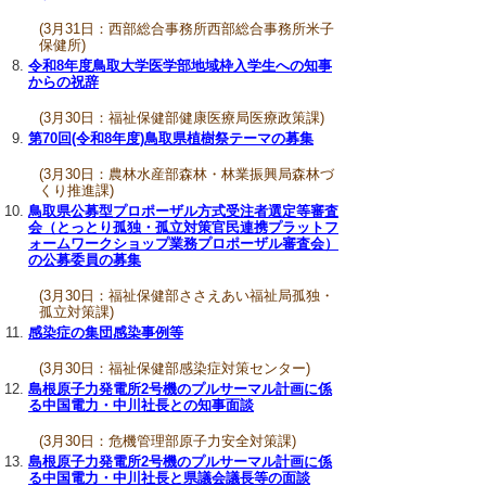
(3月31日：西部総合事務所西部総合事務所米子
保健所)
令和8年度鳥取大学医学部地域枠入学生への知事
からの祝辞
(3月30日：福祉保健部健康医療局医療政策課)
第70回(令和8年度)鳥取県植樹祭テーマの募集
(3月30日：農林水産部森林・林業振興局森林づ
くり推進課)
鳥取県公募型プロポーザル方式受注者選定等審査
会（とっとり孤独・孤立対策官民連携プラットフ
ォームワークショップ業務プロポーザル審査会）
の公募委員の募集
(3月30日：福祉保健部ささえあい福祉局孤独・
孤立対策課)
感染症の集団感染事例等
(3月30日：福祉保健部感染症対策センター)
島根原子力発電所2号機のプルサーマル計画に係
る中国電力・中川社長との知事面談
(3月30日：危機管理部原子力安全対策課)
島根原子力発電所2号機のプルサーマル計画に係
る中国電力・中川社長と県議会議長等の面談