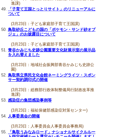
進課)
「子育て王国とっとりサイト」のリニューアルに
ついて
(3月23日：子ども家庭部子育て王国課)
鳥取砂丘こどもの国の「ポケモン・サンド砂オブ
ジェ」のお披露目について
(3月23日：子ども家庭部子育て王国課)
青谷かみじち史跡公園重要文化財展示室の展示品
を入れ替えました
(3月23日：地域社会振興部青谷かみじち史跡公
園)
鳥取県立県民文化会館ネーミングライツ・スポン
サー契約調印式の開催
(3月23日：総務部行政体制整備局行財政改革推
進課)
感染症の集団感染事例等
(3月23日：福祉保健部感染症対策センター)
人事委員会の開催
(3月23日：人事委員会人事委員会事務局)
「鳥取うみなみロード」ナショナルサイクルルー
ト指定候補ルート選定セレモニーを開催します！