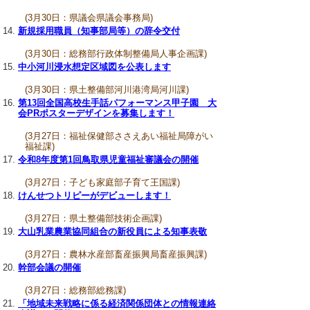
(3月30日：県議会県議会事務局)
新規採用職員（知事部局等）の辞令交付
(3月30日：総務部行政体制整備局人事企画課)
中小河川浸水想定区域図を公表します
(3月30日：県土整備部河川港湾局河川課)
第13回全国高校生手話パフォーマンス甲子園 大
会PRポスターデザインを募集します！
(3月27日：福祉保健部ささえあい福祉局障がい
福祉課)
令和8年度第1回鳥取県児童福祉審議会の開催
(3月27日：子ども家庭部子育て王国課)
けんせつトリピーがデビューします！
(3月27日：県土整備部技術企画課)
大山乳業農業協同組合の新役員による知事表敬
(3月27日：農林水産部畜産振興局畜産振興課)
幹部会議の開催
(3月27日：総務部総務課)
「地域未来戦略に係る経済関係団体との情報連絡