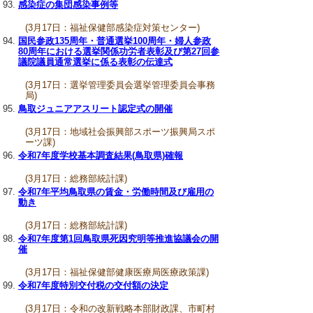
感染症の集団感染事例等
(3月17日：福祉保健部感染症対策センター)
国民参政135周年・普通選挙100周年・婦人参政
80周年における選挙関係功労者表彰及び第27回参
議院議員通常選挙に係る表彰の伝達式
(3月17日：選挙管理委員会選挙管理委員会事務
局)
鳥取ジュニアアスリート認定式の開催
(3月17日：地域社会振興部スポーツ振興局スポ
ーツ課)
令和7年度学校基本調査結果(鳥取県)確報
(3月17日：総務部統計課)
令和7年平均鳥取県の賃金・労働時間及び雇用の
動き
(3月17日：総務部統計課)
令和7年度第1回鳥取県死因究明等推進協議会の開
催
(3月17日：福祉保健部健康医療局医療政策課)
令和7年度特別交付税の交付額の決定
(3月17日：令和の改新戦略本部財政課、市町村