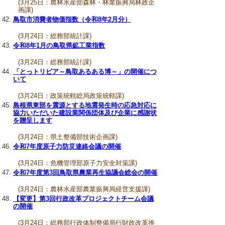
(3月25日：農林水産部森林・林業振興局林政企
画課)
鳥取市消費者物価指数（令和8年2月分）
(3月24日：総務部統計課)
令和8年1月の鳥取県鉱工業指数
(3月24日：総務部統計課)
「とっトリビア～鳥取あるある博～」の開催につ
いて
(3月24日：政策統轄総局政策統轄課)
島根県東部を震源とする地震発生時の応急対応に
協力いただいた建設業関係団体及び企業に感謝状
を贈呈します
(3月24日：県土整備部技術企画課)
令和7年度原子力防災連絡会議の開催
(3月24日：危機管理部原子力安全対策課)
令和7年度第3回鳥取県農業再生協議会総会の開催
(3月24日：農林水産部農業振興局経営支援課)
【変更】第3回行政改革プロジェクトチーム会議
の開催
(3月24日：総務部行政体制整備局行財政改革推