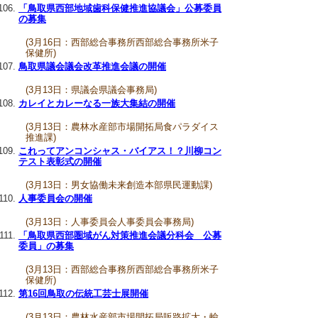
「鳥取県西部地域歯科保健推進協議会」公募委員
の募集
(3月16日：西部総合事務所西部総合事務所米子
保健所)
鳥取県議会議会改革推進会議の開催
(3月13日：県議会県議会事務局)
カレイとカレーなる一族大集結の開催
(3月13日：農林水産部市場開拓局食パラダイス
推進課)
これってアンコンシャス・バイアス！？川柳コン
テスト表彰式の開催
(3月13日：男女協働未来創造本部県民運動課)
人事委員会の開催
(3月13日：人事委員会人事委員会事務局)
「鳥取県西部圏域がん対策推進会議分科会 公募
委員」の募集
(3月13日：西部総合事務所西部総合事務所米子
保健所)
第16回鳥取の伝統工芸士展開催
(3月13日：農林水産部市場開拓局販路拡大・輸