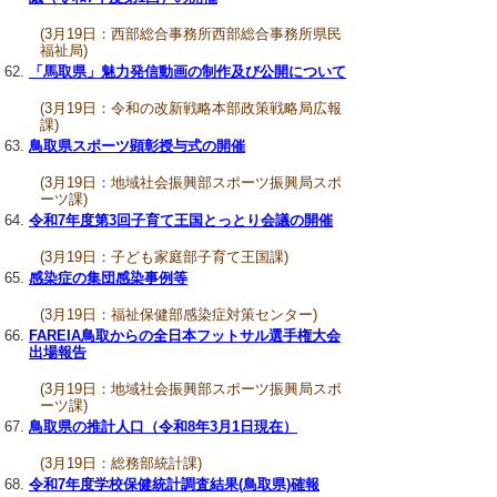
(3月19日：西部総合事務所西部総合事務所県民
福祉局)
「馬取県」魅力発信動画の制作及び公開について
(3月19日：令和の改新戦略本部政策戦略局広報
課)
鳥取県スポーツ顕彰授与式の開催
(3月19日：地域社会振興部スポーツ振興局スポ
ーツ課)
令和7年度第3回子育て王国とっとり会議の開催
(3月19日：子ども家庭部子育て王国課)
感染症の集団感染事例等
(3月19日：福祉保健部感染症対策センター)
FAREIA鳥取からの全日本フットサル選手権大会
出場報告
(3月19日：地域社会振興部スポーツ振興局スポ
ーツ課)
鳥取県の推計人口（令和8年3月1日現在）
(3月19日：総務部統計課)
令和7年度学校保健統計調査結果(鳥取県)確報