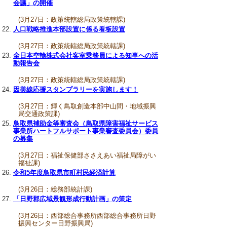
会議」の開催
(3月27日：政策統轄総局政策統轄課)
人口戦略推進本部設置に係る看板設置
(3月27日：政策統轄総局政策統轄課)
全日本空輸株式会社客室乗務員による知事への活
動報告会
(3月27日：政策統轄総局政策統轄課)
因美線応援スタンプラリーを実施します！
(3月27日：輝く鳥取創造本部中山間・地域振興
局交通政策課)
鳥取県補助金等審査会（鳥取県障害福祉サービス
事業所ハートフルサポート事業審査委員会）委員
の募集
(3月27日：福祉保健部ささえあい福祉局障がい
福祉課)
令和5年度鳥取県市町村民経済計算
(3月26日：総務部統計課)
「日野郡広域景観形成行動計画」の策定
(3月26日：西部総合事務所西部総合事務所日野
振興センター日野振興局)