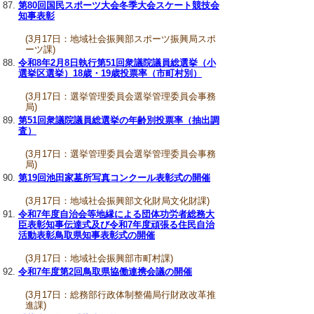
第80回国民スポーツ大会冬季大会スケート競技会
知事表彰
(3月17日：地域社会振興部スポーツ振興局スポ
ーツ課)
令和8年2月8日執行第51回衆議院議員総選挙（小
選挙区選挙）18歳・19歳投票率（市町村別）
(3月17日：選挙管理委員会選挙管理委員会事務
局)
第51回衆議院議員総選挙の年齢別投票率（抽出調
査）
(3月17日：選挙管理委員会選挙管理委員会事務
局)
第19回池田家墓所写真コンクール表彰式の開催
(3月17日：地域社会振興部文化財局文化財課)
令和7年度自治会等地縁による団体功労者総務大
臣表彰知事伝達式及び令和7年度頑張る住民自治
活動表彰鳥取県知事表彰式の開催
(3月17日：地域社会振興部市町村課)
令和7年度第2回鳥取県協働連携会議の開催
(3月17日：総務部行政体制整備局行財政改革推
進課)