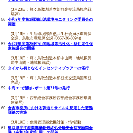
(3月23日：輝く鳥取創造本部観光交流局観光戦
略課)
令和7年度第1回湖山池環境モニタリング委員会の
開催
(3月19日：生活環境部自然共生社会局水環境保
全課、鳥取市環境保全課 (0857-30-8094))
令和7年度第2回中山間地域等活性化・移住定住促
進協議会の開催
(3月19日：輝く鳥取創造本部中山間・地域振興
局中山間・地域振興課)
タイから初となるインセンティブツアーの催行
(3月19日：輝く鳥取創造本部観光交流局国際観
光課)
中海エコ活動レポート第31号の発行
(3月19日：西部総合事務所西部総合事務所環境
建築局)
倉吉市役所における弾道ミサイルを想定した避難
訓練の実施
(3月19日：危機管理部危機対策・情報課)
鳥取県淀江産業廃棄物最終処分場安全監視顧問会
議（令和7年度第1回）の開催