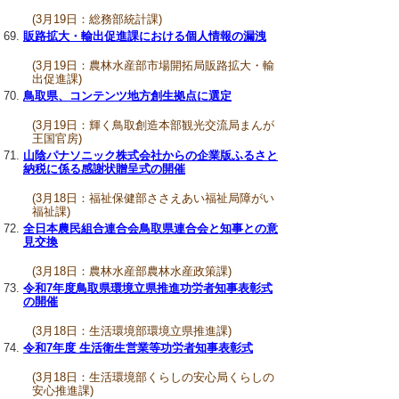
(3月19日：総務部統計課)
販路拡大・輸出促進課における個人情報の漏洩
(3月19日：農林水産部市場開拓局販路拡大・輸
出促進課)
鳥取県、コンテンツ地方創生拠点に選定
(3月19日：輝く鳥取創造本部観光交流局まんが
王国官房)
山陰パナソニック株式会社からの企業版ふるさと
納税に係る感謝状贈呈式の開催
(3月18日：福祉保健部ささえあい福祉局障がい
福祉課)
全日本農民組合連合会鳥取県連合会と知事との意
見交換
(3月18日：農林水産部農林水産政策課)
令和7年度鳥取県環境立県推進功労者知事表彰式
の開催
(3月18日：生活環境部環境立県推進課)
令和7年度 生活衛生営業等功労者知事表彰式
(3月18日：生活環境部くらしの安心局くらしの
安心推進課)