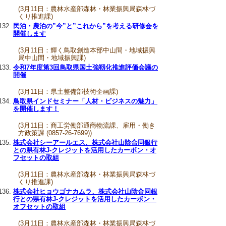
(3月11日：農林水産部森林・林業振興局森林づ
くり推進課)
民泊・農泊の”今”と”これから”を考える研修会を
開催します
(3月11日：輝く鳥取創造本部中山間・地域振興
局中山間・地域振興課)
令和7年度第3回鳥取県国土強靱化推進評価会議の
開催
(3月11日：県土整備部技術企画課)
鳥取県インドセミナー「人材・ビジネスの魅力」
を開催します！
(3月11日：商工労働部通商物流課、雇用・働き
方政策課 (0857-26-7699))
株式会社シーアールエス、株式会社山陰合同銀行
との県有林J-クレジットを活用したカーボン・オ
フセットの取組
(3月11日：農林水産部森林・林業振興局森林づ
くり推進課)
株式会社ヒョウゴナカムラ、株式会社山陰合同銀
行との県有林J-クレジットを活用したカーボン・
オフセットの取組
(3月11日：農林水産部森林・林業振興局森林づ