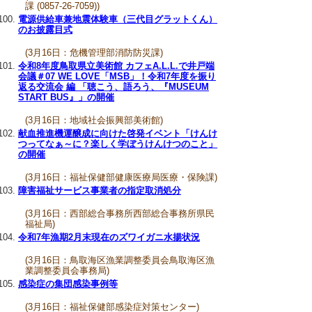
課 (0857-26-7059))
電源供給車兼地震体験車（三代目グラットくん）
のお披露目式
(3月16日：危機管理部消防防災課)
令和8年度鳥取県立美術館 カフェA.L.L.で井戸端
会議＃07 WE LOVE「MSB」！令和7年度を振り
返る交流会 編 「聴こう、語ろう、『MUSEUM
START BUS』」の開催
(3月16日：地域社会振興部美術館)
献血推進機運醸成に向けた啓発イベント「けんけ
つってなぁ～に？楽しく学ぼうけんけつのこと」
の開催
(3月16日：福祉保健部健康医療局医療・保険課)
障害福祉サービス事業者の指定取消処分
(3月16日：西部総合事務所西部総合事務所県民
福祉局)
令和7年漁期2月末現在のズワイガニ水揚状況
(3月16日：鳥取海区漁業調整委員会鳥取海区漁
業調整委員会事務局)
感染症の集団感染事例等
(3月16日：福祉保健部感染症対策センター)