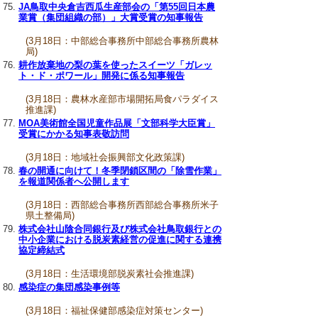
JA鳥取中央倉吉西瓜生産部会の「第55回日本農
業賞（集団組織の部）」大賞受賞の知事報告
(3月18日：中部総合事務所中部総合事務所農林
局)
耕作放棄地の梨の葉を使ったスイーツ「ガレッ
ト・ド・ポワール」開発に係る知事報告
(3月18日：農林水産部市場開拓局食パラダイス
推進課)
MOA美術館全国児童作品展「文部科学大臣賞」
受賞にかかる知事表敬訪問
(3月18日：地域社会振興部文化政策課)
春の開通に向けて！冬季閉鎖区間の「除雪作業」
を報道関係者へ公開します
(3月18日：西部総合事務所西部総合事務所米子
県土整備局)
株式会社山陰合同銀行及び株式会社鳥取銀行との
中小企業における脱炭素経営の促進に関する連携
協定締結式
(3月18日：生活環境部脱炭素社会推進課)
感染症の集団感染事例等
(3月18日：福祉保健部感染症対策センター)