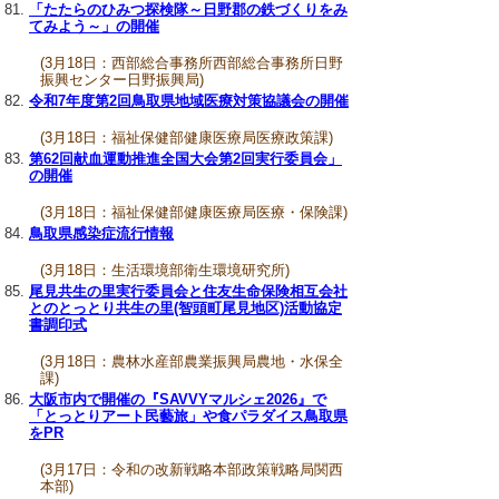
「たたらのひみつ探検隊～日野郡の鉄づくりをみ
てみよう～」の開催
(3月18日：西部総合事務所西部総合事務所日野
振興センター日野振興局)
令和7年度第2回鳥取県地域医療対策協議会の開催
(3月18日：福祉保健部健康医療局医療政策課)
第62回献血運動推進全国大会第2回実行委員会」
の開催
(3月18日：福祉保健部健康医療局医療・保険課)
鳥取県感染症流行情報
(3月18日：生活環境部衛生環境研究所)
尾見共生の里実行委員会と住友生命保険相互会社
とのとっとり共生の里(智頭町尾見地区)活動協定
書調印式
(3月18日：農林水産部農業振興局農地・水保全
課)
大阪市内で開催の『SAVVYマルシェ2026』で
「とっとりアート民藝旅」や食パラダイス鳥取県
をPR
(3月17日：令和の改新戦略本部政策戦略局関西
本部)