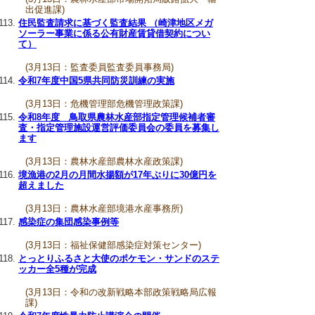
出促進課)
住民監査請求に基づく監査結果 （崎津地区メガ
ソーラー事業に係る公有財産賃貸借契約につい
て）
(3月13日：監査委員監査委員事務局)
令和7年度中国5県共同防災訓練の実施
(3月13日：危機管理部危機管理政策課)
令和8年度 鳥取県農林水産部指定管理候補者審
査・指定管理施設運営評価委員会の委員を募集し
ます
(3月13日：農林水産部農林水産政策課)
境漁港の2月の月間水揚額が17年ぶりに30億円を
超えました
(3月13日：農林水産部境港水産事務所)
感染症の集団感染事例等
(3月13日：福祉保健部感染症対策センター)
とっとりふるさと大使のポケモン・サンドのステ
ッカー全5種が完成
(3月13日：令和の改新戦略本部政策戦略局広報
課)