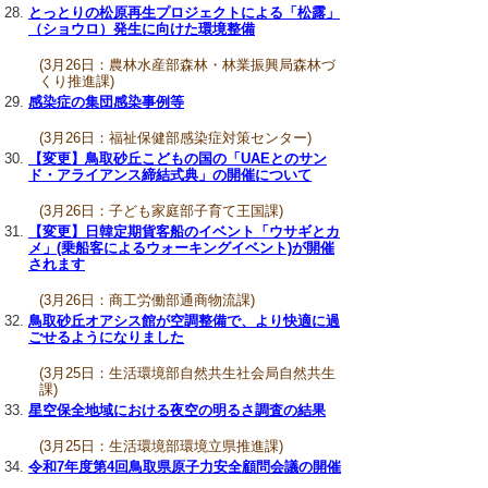
とっとりの松原再生プロジェクトによる「松露」
（ショウロ）発生に向けた環境整備
(3月26日：農林水産部森林・林業振興局森林づ
くり推進課)
感染症の集団感染事例等
(3月26日：福祉保健部感染症対策センター)
【変更】鳥取砂丘こどもの国の「UAEとのサン
ド・アライアンス締結式典」の開催について
(3月26日：子ども家庭部子育て王国課)
【変更】日韓定期貨客船のイベント「ウサギとカ
メ」(乗船客によるウォーキングイベント)が開催
されます
(3月26日：商工労働部通商物流課)
鳥取砂丘オアシス館が空調整備で、より快適に過
ごせるようになりました
(3月25日：生活環境部自然共生社会局自然共生
課)
星空保全地域における夜空の明るさ調査の結果
(3月25日：生活環境部環境立県推進課)
令和7年度第4回鳥取県原子力安全顧問会議の開催