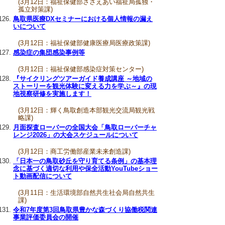
(3月12日：福祉保健部ささえあい福祉局孤独・
孤立対策課)
鳥取県医療DXセミナーにおける個人情報の漏え
いについて
(3月12日：福祉保健部健康医療局医療政策課)
感染症の集団感染事例等
(3月12日：福祉保健部感染症対策センター)
『サイクリングツアーガイド養成講座 ～地域の
ストーリーを観光体験に変える力を学ぶ～』の現
地視察研修を実施します！
(3月12日：輝く鳥取創造本部観光交流局観光戦
略課)
月面探査ローバーの全国大会「鳥取ローバーチャ
レンジ2026」の大会スケジュールについて
(3月12日：商工労働部産業未来創造課)
「日本一の鳥取砂丘を守り育てる条例」の基本理
念に基づく適切な利用や保全活動YouTubeショー
ト動画配信について
(3月11日：生活環境部自然共生社会局自然共生
課)
令和7年度第3回鳥取県豊かな森づくり協働税関連
事業評価委員会の開催