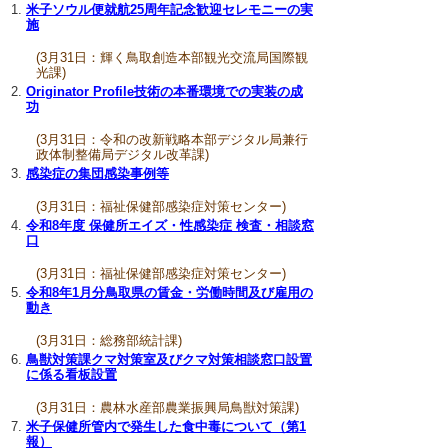
米子ソウル便就航25周年記念歓迎セレモニーの実
施
(3月31日：輝く鳥取創造本部観光交流局国際観
光課)
Originator Profile技術の本番環境での実装の成
功
(3月31日：令和の改新戦略本部デジタル局兼行
政体制整備局デジタル改革課)
感染症の集団感染事例等
(3月31日：福祉保健部感染症対策センター)
令和8年度 保健所エイズ・性感染症 検査・相談窓
口
(3月31日：福祉保健部感染症対策センター)
令和8年1月分鳥取県の賃金・労働時間及び雇用の
動き
(3月31日：総務部統計課)
鳥獣対策課クマ対策室及びクマ対策相談窓口設置
に係る看板設置
(3月31日：農林水産部農業振興局鳥獣対策課)
米子保健所管内で発生した食中毒について（第1
報）