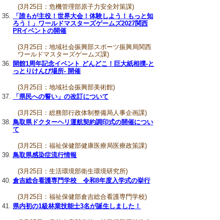
(3月25日：危機管理部原子力安全対策課)
「誰もが主役！世界大会！体験しよう！もっと知
ろう！」ワールドマスターズゲームズ2027関西
PRイベントの開催
(3月25日：地域社会振興部スポーツ振興局関西
ワールドマスターズゲームズ課)
開館1周年記念イベント どんどこ！巨大紙相撲-と
っとりけんび場所- 開催
(3月25日：地域社会振興部美術館)
「県民への誓い」の改訂について
(3月25日：総務部行政体制整備局人事企画課)
鳥取県ドクターヘリ運航契約調印式の開催につい
て
(3月25日：福祉保健部健康医療局医療政策課)
鳥取県感染症流行情報
(3月25日：生活環境部衛生環境研究所)
倉吉総合看護専門学校 令和8年度入学式の挙行
(3月25日：福祉保健部倉吉総合看護専門学校)
県内初の1級林業技能士3名が誕生しました！