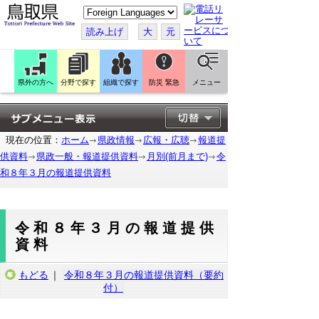
こ
の
ペ
読み上げ
大
元
ー
ジ
を
翻
訳
県外の方へ
分野で探す
組織で探す
防災 緊急
メニュー
す
る
現在の位置：
ホーム
県政情報
広報・広聴
報道提
供資料
県政一般・報道提供資料
月別(前月まで)
令
和８年３月の報道提供資料
令和８年３月の報道提供
資料
もどる
｜
令和８年３月の報道提供資料（要約
付）