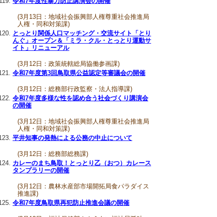
令和7年度性暴力防止講演会の開催
(3月13日：地域社会振興部人権尊重社会推進局
人権・同和対策課)
とっとり関係人口マッチング・交流サイト「とり
んぐ」オープン＆「ミラ・クル・とっとり運動サ
イト」リニューアル
(3月12日：政策統轄総局協働参画課)
令和7年度第3回鳥取県公益認定等審議会の開催
(3月12日：総務部行政監察・法人指導課)
令和7年度多様な性を認め合う社会づくり講演会
の開催
(3月12日：地域社会振興部人権尊重社会推進局
人権・同和対策課)
平井知事の発熱による公務の中止について
(3月12日：総務部総務課)
カレーのまち鳥取！とっとり乙（おつ）カレース
タンプラリーの開催
(3月12日：農林水産部市場開拓局食パラダイス
推進課)
令和7年度鳥取県再犯防止推進会議の開催