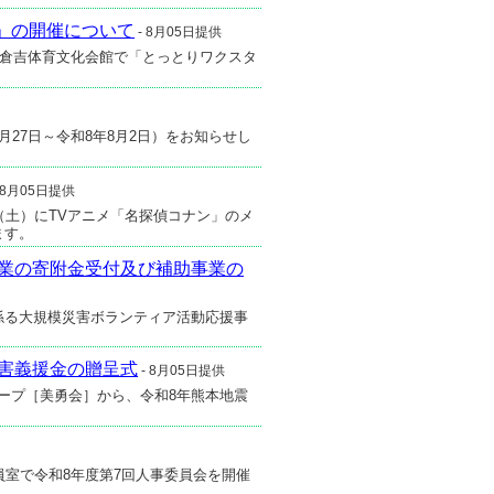
」の開催について
- 8月05日提供
日に倉吉体育文化会館で「とっとりワクスタ
月27日～令和8年8月2日）をお知らせし
 8月05日提供
日（土）にTVアニメ「名探偵コナン」のメ
ます。
業の寄附金受付及び補助事業の
に係る大規模災害ボランティア活動応援事
害義援金の贈呈式
- 8月05日提供
ループ［美勇会］から、令和8年熊本地震
員室で令和8年度第7回人事委員会を開催