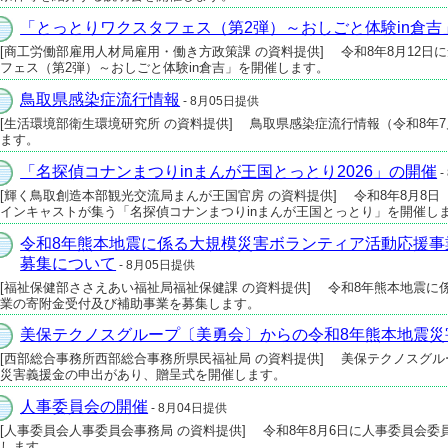
「とっとりワクスタフェス（第2弾）～おしごと体験in倉吉
[商工労働部雇用人材局雇用・働き方政策課 の資料提供] 令和8年8月12
フェス（第2弾）～おしごと体験in倉吉」を開催します。
鳥取県感染症流行情報
- 8月05日提供
[生活環境部衛生環境研究所 の資料提供] 鳥取県感染症流行情報（令和8年7
ます。
「名探偵コナンまつりinまんが王国とっとり2026」の開催
-
[輝く鳥取創造本部観光交流局まんが王国官房 の資料提供] 令和8年8月8
インキャストが集う「名探偵コナンまつりinまんが王国とっとり」を開催し
令和8年熊本地震に係る大規模災害ボランティア活動応援事
募集について
- 8月05日提供
[福祉保健部ささえあい福祉局福祉保健課 の資料提供] 令和8年熊本地震
業の寄附金受付及び補助事業を募集します。
美保テクノスグループ〔美勇会〕からの令和8年熊本地震災
[西部総合事務所西部総合事務所県民福祉局 の資料提供] 美保テクノスグ
災害義援金の申出があり、贈呈式を開催します。
人事委員会の開催
- 8月04日提供
[人事委員会人事委員会事務局 の資料提供] 令和8年8月6日に人事委員会委
します。