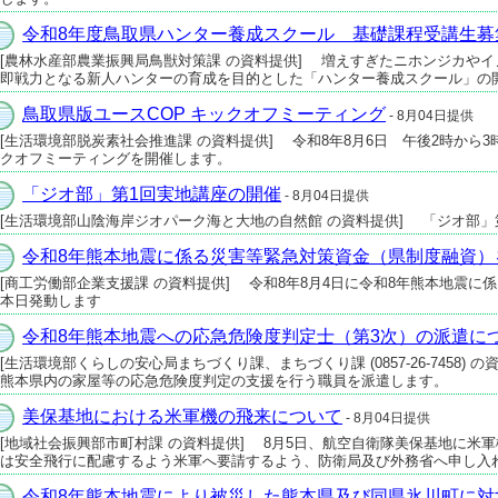
令和8年度鳥取県ハンター養成スクール 基礎課程受講生募
[農林水産部農業振興局鳥獣対策課 の資料提供] 増えすぎたニホンジカや
即戦力となる新人ハンターの育成を目的とした「ハンター養成スクール」の
鳥取県版ユースCOP キックオフミーティング
- 8月04日提供
[生活環境部脱炭素社会推進課 の資料提供] 令和8年8月6日 午後2時から3
クオフミーティングを開催します。
「ジオ部」第1回実地講座の開催
- 8月04日提供
[生活環境部山陰海岸ジオパーク海と大地の自然館 の資料提供] 「ジオ部」
令和8年熊本地震に係る災害等緊急対策資金（県制度融資）
[商工労働部企業支援課 の資料提供] 令和8年8月4日に令和8年熊本地震
本日発動します
令和8年熊本地震への応急危険度判定士（第3次）の派遣に
[生活環境部くらしの安心局まちづくり課、まちづくり課 (0857-26-7458)
熊本県内の家屋等の応急危険度判定の支援を行う職員を派遣します。
美保基地における米軍機の飛来について
- 8月04日提供
[地域社会振興部市町村課 の資料提供] 8月5日、航空自衛隊美保基地に米
は安全飛行に配慮するよう米軍へ要請するよう、防衛局及び外務省へ申し入
令和8年熊本地震により被災した熊本県及び同県氷川町に対