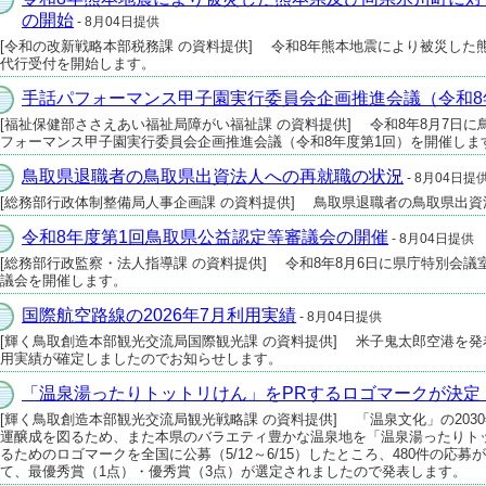
の開始
- 8月04日提供
[令和の改新戦略本部税務課 の資料提供] 令和8年熊本地震により被災し
代行受付を開始します。
手話パフォーマンス甲子園実行委員会企画推進会議（令和8
[福祉保健部ささえあい福祉局障がい福祉課 の資料提供] 令和8年8月7日
フォーマンス甲子園実行委員会企画推進会議（令和8年度第1回）を開催しま
鳥取県退職者の鳥取県出資法人への再就職の状況
- 8月04日提
[総務部行政体制整備局人事企画課 の資料提供] 鳥取県退職者の鳥取県出
令和8年度第1回鳥取県公益認定等審議会の開催
- 8月04日提供
[総務部行政監察・法人指導課 の資料提供] 令和8年8月6日に県庁特別会議
議会を開催します。
国際航空路線の2026年7月利用実績
- 8月04日提供
[輝く鳥取創造本部観光交流局国際観光課 の資料提供] 米子鬼太郎空港を発着
用実績が確定しましたのでお知らせします。
「温泉湯ったりトットリけん」をPRするロゴマークが決定
[輝く鳥取創造本部観光交流局観光戦略課 の資料提供] 「温泉文化」の20
運醸成を図るため、また本県のバラエティ豊かな温泉地を「温泉湯ったりト
るためのロゴマークを全国に公募（5/12～6/15）したところ、480件の
て、最優秀賞（1点）・優秀賞（3点）が選定されましたので発表します。