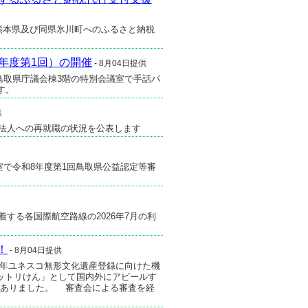
た熊本県及び同県氷川町へのふるさと納税
年度第1回）の開催
- 8月04日提供
に鳥取県庁議会棟3階の特別会議室で手話パ
す。
供
資法人への再就職の状況を公表します
室で令和8年度第1回鳥取県公益認定等審
する各国際航空路線の2026年7月の利
！
- 8月04日提供
30年ユネスコ無形文化遺産登録に向けた機
ットリけん」として国内外にアピールす
応募がありました。 審査会による審査を経