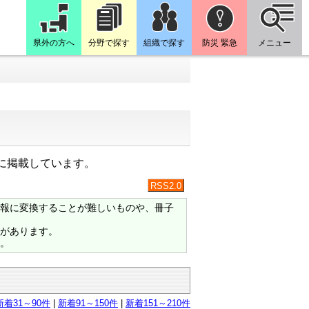
県外の方へ
分野で探す
組織で探す
防災 緊急
メニュー
に掲載しています。
RSS2.0
報に変換することが難しいものや、冊子
があります。
。
新着31～90件
|
新着91～150件
|
新着151～210件