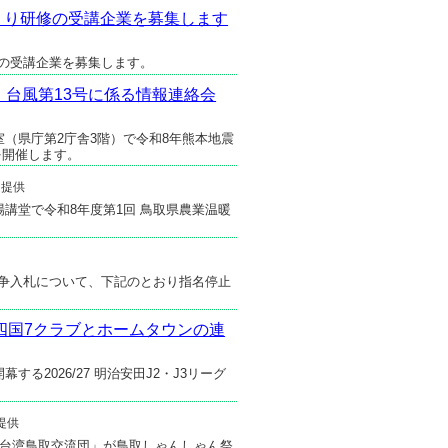
くり研修の受講企業を募集します
修の受講企業を募集します。
・台風第13号に係る情報連絡会
室（県庁第2庁舎3階）で令和8年熊本地震
を開催します。
日提供
場講堂で令和8年度第1回 鳥取県農業温暖
競争入札について、下記のとおり指名停止
ーグ中四国7クラブとホームタウンの連
る2026/27 明治安田J2・J3リーグ
日提供
に「台湾鳥取交流団」が鳥取しゃんしゃん祭