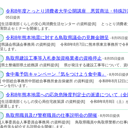
令和8年度とっとり消費者大学公開講座 悪質商法・特殊詐
05日提供
[生活環境部くらしの安心局消費生活センター の資料提供] とっとり消費者
害防止セミナーを開催します。
令和8年熊本地震に対する鳥取県議会の見舞金贈呈
- 8月05日
[県議会県議会事務局 の資料提供] 令和8年8月7日に熊本県東京事務所で
呈します。
鳥取県建設工事等入札参加資格業者の資格停止
- 8月05日提供
[県土整備部県土総務課 の資料提供] 県が発注する建設工事等について、
食中毒予防キャンペーン『気をつけよう食中毒』
- 8月05日提
[ 中部総合事務所中部総合事務所倉吉保健所 の資料提供] 令和8年8月12
ーンを行います。
令和8年熊本地震への応急危険度判定士の派遣について（全
[生活環境部くらしの安心局住宅政策課 の資料提供] 令和8年8月8日（土
派遣します。
鳥取県職員及び警察職員の仕事説明会の開催
- 8月05日提供
[人事委員会人事委員会事務局 の資料提供] 鳥取県職員や鳥取県警察の仕
条件等を紹介する説明会を開催します。