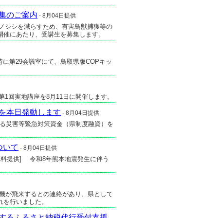
集のご案内
- 8月04日提供
イノシシを減らすため、有害鳥獣捕獲等の
開催にあたり、受講生を募集します。
時に第29会議室にて、鳥取県版COPキッ
第1回実地講座を8月11日に開催します。
を本日発動します
- 8月04日提供
に係る災害等緊急対策資金（県制度融資）を
ついて
- 8月04日提供
 の資料提供] 令和8年熊本地震発生に伴う
軍機が飛来するとの連絡があり、県として
れを行いました。
するふるさと納税代行受付支援