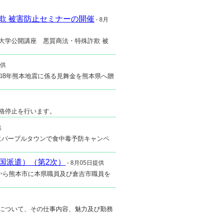
欺 被害防止セミナーの開催
- 8月
大学公開講座 悪質商法・特殊詐欺 被
提供
令和8年熊本地震に係る見舞金を熊本県へ贈
資格停止を行います。
供
日にパープルタウンで食中毒予防キャンペ
国派遣）（第2次）
- 8月05日提供
）から熊本市に本県職員及び倉吉市職員を
事について、その仕事内容、魅力及び勤務