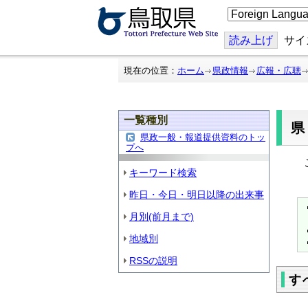
こ
の
ペ
ー
読み上げ
サイ
ジ
を
翻
現在の位置：
ホーム
県政情報
広報・広聴
訳
す
る
一覧種別
県政一般・報道提供資料のトッ
プへ
こ
キーワード検索
昨日・今日・明日以降の出来事
月別(前月まで)
地域別
RSSの説明
す