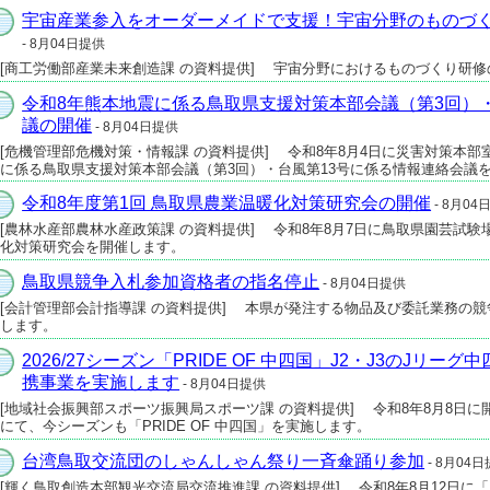
宇宙産業参入をオーダーメイドで支援！宇宙分野のものづ
- 8月04日提供
[商工労働部産業未来創造課 の資料提供] 宇宙分野におけるものづくり研
令和8年熊本地震に係る鳥取県支援対策本部会議（第3回）
議の開催
- 8月04日提供
[危機管理部危機対策・情報課 の資料提供] 令和8年8月4日に災害対策本部
に係る鳥取県支援対策本部会議（第3回）・台風第13号に係る情報連絡会議
令和8年度第1回 鳥取県農業温暖化対策研究会の開催
- 8月04
[農林水産部農林水産政策課 の資料提供] 令和8年8月7日に鳥取県園芸試験
化対策研究会を開催します。
鳥取県競争入札参加資格者の指名停止
- 8月04日提供
[会計管理部会計指導課 の資料提供] 本県が発注する物品及び委託業務の
します。
2026/27シーズン「PRIDE OF 中四国」J2・J3のJリ
携事業を実施します
- 8月04日提供
[地域社会振興部スポーツ振興局スポーツ課 の資料提供] 令和8年8月8日に開幕す
にて、今シーズンも「PRIDE OF 中四国」を実施します。
台湾鳥取交流団のしゃんしゃん祭り一斉傘踊り参加
- 8月04
[輝く鳥取創造本部観光交流局交流推進課 の資料提供] 令和8年8月12日