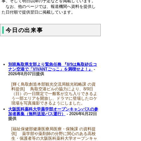
事、そして明日以降の予定などを掲載しています。
なお、他のページでは、報道機関へ資料を提供し
た日付順で提供翌日に掲載しています。
今日の出来事
別班鳥取県支部より緊急任務 『8/9は鳥取砂丘コ
ナン空港で「VIVANTごっこ」を満喫せよ！』
-
2026年8月07日提供
[輝く鳥取創造本部観光交流局観光戦略課 の資
料提供] 鳥取空港ビルの協力により、8/9日
（日）の一日限定で一般客が立ち入りできるよ
う一部エリアを開放し、ドラマに登場したロケ
現場を写真撮影できるようにしました。
大阪医科薬科大学薬学部オープンキャンパスの参
加者募集（無料送迎バス運行）
- 2026年6月22日
提供
[福祉保健部健康医療局医療・保険課 の資料提
供] 薬学部や薬剤師の分野に関心のある高校
生・保護者等の大阪医科薬科大学オープンキャ