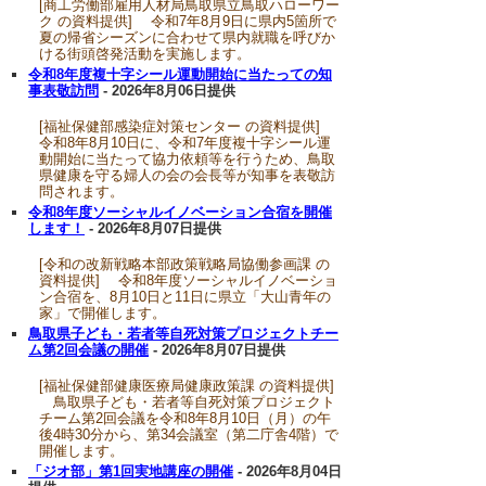
[商工労働部雇用人材局鳥取県立鳥取ハローワー
ク の資料提供] 令和7年8月9日に県内5箇所で
夏の帰省シーズンに合わせて県内就職を呼びか
ける街頭啓発活動を実施します。
令和8年度複十字シール運動開始に当たっての知
事表敬訪問
- 2026年8月06日提供
[福祉保健部感染症対策センター の資料提供]
令和8年8月10日に、令和7年度複十字シール運
動開始に当たって協力依頼等を行うため、鳥取
県健康を守る婦人の会の会長等が知事を表敬訪
問されます。
令和8年度ソーシャルイノベーション合宿を開催
します！
- 2026年8月07日提供
[令和の改新戦略本部政策戦略局協働参画課 の
資料提供] 令和8年度ソーシャルイノベーショ
ン合宿を、8月10日と11日に県立「大山青年の
家」で開催します。
鳥取県子ども・若者等自死対策プロジェクトチー
ム第2回会議の開催
- 2026年8月07日提供
[福祉保健部健康医療局健康政策課 の資料提供]
鳥取県子ども・若者等自死対策プロジェクト
チーム第2回会議を令和8年8月10日（月）の午
後4時30分から、第34会議室（第二庁舎4階）で
開催します。
「ジオ部」第1回実地講座の開催
- 2026年8月04日