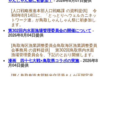
ゃんしゃん祭に初参加！
- 2026年8月07日提供
[人口戦略推進本部人口戦略課 の資料提供] 令
和8年8月14日に、「とっとりへウェルカニネッ
トワーク連」が鳥取しゃんしゃん祭に初参加し
ます。
第302回内水面漁場管理委員会の開催について
-
2026年8月04日提供
[鳥取海区漁業調整委員会鳥取海区漁業調整委員
会事務局 の資料提供] 第302回鳥取県内水面
漁場管理委員会を、下記のとおり開催します。
漫画 四十七大戦×鳥取県コラボの実施
- 2026年8
月04日提供
[輝く鳥取創造本部観光交流局まんが王国官房
の資料提供] 漫画「四十七対戦」が10周年を
迎えることから、8月23日からコラボ企画を実
施し、本県の観光PR及び誘客促進を図ります。
鳥取県バス運転体験・会社説明会の実施
- 2026年
7月31日提供
[輝く鳥取創造本部中山間・地域振興局交通政策
課 の資料提供] 鳥取県バス運転体験・会社説
明会を8月（鳥取）、11月（米子）の計2回実施
します。
青谷かみじち史跡公園で昆虫観察会を開催しま
す！
- 2026年8月06日提供