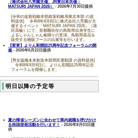
（株式会社八芳園主催、JR東日本共催：
MATSURI JAPAN 2026）
- 2026年7月30日提供
[令和の改新戦略本部政策戦略局東京本部 の資
料提供] 令和8年8月8日に株式会社八芳園が主
催するイベント「MATSURI JAPAN 2026」（港
区高輪）にて、首都圏在住の鳥取県出身学生に
よるしゃんしゃん傘踊りの実演、鳥取県産品を
販売する物販ブースの出展等を行います。
【変更】よりん彩開設25周年記念フォーラムの開
催
- 2026年6月22日提供
[男女協働未来創造本部県民運動課 の資料提供]
令和8年8月8日に、よりん彩開設25周年記念
フォーラムを開催します。
明日以降の予定等
夏の帰省シーズンに合わせて県内就職を呼びかけ
る街頭啓発活動を行います！
- 2026年8月03日提
供