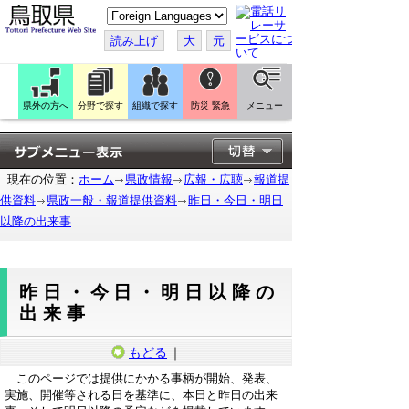
こ
の
ペ
読み上げ
大
元
ー
ジ
を
翻
訳
県外の方へ
分野で探す
組織で探す
防災 緊急
メニュー
す
る
現在の位置：
ホーム
県政情報
広報・広聴
報道提
供資料
県政一般・報道提供資料
昨日・今日・明日
以降の出来事
昨日・今日・明日以降の
出来事
もどる
｜
このページでは提供にかかる事柄が開始、発表、
実施、開催等される日を基準に、本日と昨日の出来