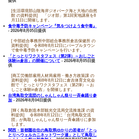
提供
[生活環境部山陰海岸ジオパーク海と大地の自然
館 の資料提供] 「ジオ部」第1回実地講座を8
月11日に開催します。
食中毒予防キャンペーン『気をつけよう食中毒』
- 2026年8月05日提供
[ 中部総合事務所中部総合事務所倉吉保健所 の
資料提供] 令和8年8月12日にパープルタウン
で食中毒予防キャンペーンを行います。
「とっとりワクスタフェス（第2弾）～おしごと
体験in倉吉」の開催について
- 2026年8月05日提
供
[商工労働部雇用人材局雇用・働き方政策課 の
資料提供] 令和8年8月12日に倉吉体育文化会
館で「とっとりワクスタフェス（第2弾）～お
しごと体験in倉吉」を開催します。
台湾鳥取交流団のしゃんしゃん祭り一斉傘踊り参
加
- 2026年8月04日提供
[輝く鳥取創造本部観光交流局交流推進課 の資
料提供] 令和8年8月12日に「台湾鳥取交流
団」が鳥取しゃんしゃん祭り一斉傘踊りに参加
します。
関西・首都圏在住の鳥取県ゆかりの若者が「とっ
とりへウェルカニネットワーク連」として鳥取し