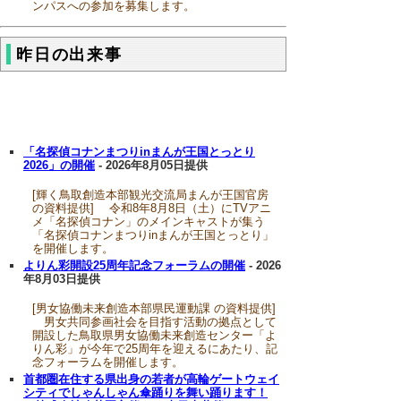
ンパスへの参加を募集します。
昨日の出来事
「名探偵コナンまつりinまんが王国とっとり
2026」の開催
- 2026年8月05日提供
[輝く鳥取創造本部観光交流局まんが王国官房
の資料提供] 令和8年8月8日（土）にTVアニ
メ「名探偵コナン」のメインキャストが集う
「名探偵コナンまつりinまんが王国とっとり」
を開催します。
よりん彩開設25周年記念フォーラムの開催
- 2026
年8月03日提供
[男女協働未来創造本部県民運動課 の資料提供]
男女共同参画社会を目指す活動の拠点として
開設した鳥取県男女協働未来創造センター「よ
りん彩」が今年で25周年を迎えるにあたり、記
念フォーラムを開催します。
首都圏在住する県出身の若者が高輪ゲートウェイ
シティでしゃんしゃん傘踊りを舞い踊ります！