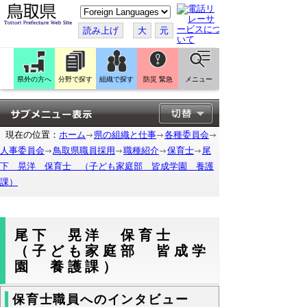
こ
の
ペ
読み上げ
大
元
ー
ジ
を
翻
訳
県外の方へ
分野で探す
組織で探す
防災 緊急
メニュー
す
る
現在の位置：
ホーム
県の組織と仕事
各種委員会
人事委員会
鳥取県職員採用
職種紹介
保育士
尾
下 晃洋 保育士 （子ども家庭部 皆成学園 養護
課）
尾下 晃洋 保育士
（子ども家庭部 皆成学
園 養護課）
保育士職員へのインタビュー