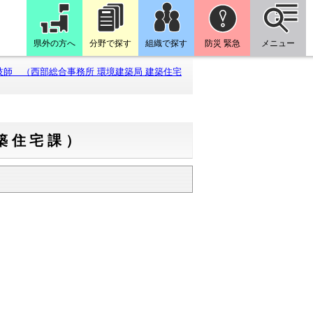
県外の方へ
分野で探す
組織で探す
防災 緊急
メニュー
師 （西部総合事務所 環境建築局 建築住宅
築住宅課）