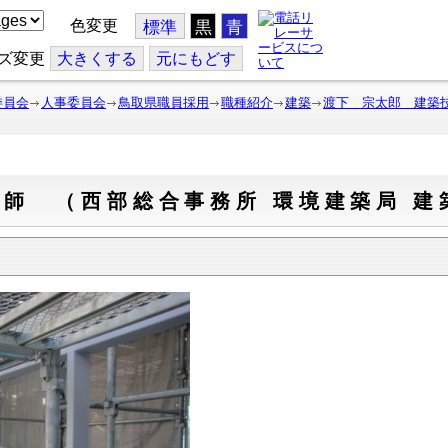
色変更
標準
黒
青
ズ変更
大
きくする
元
にもどす
委員会
人事委員会
鳥取県職員採用
職種紹介
建築
渡下 宗太郎 建築技
師 （西部総合事務所 環境建築局 建