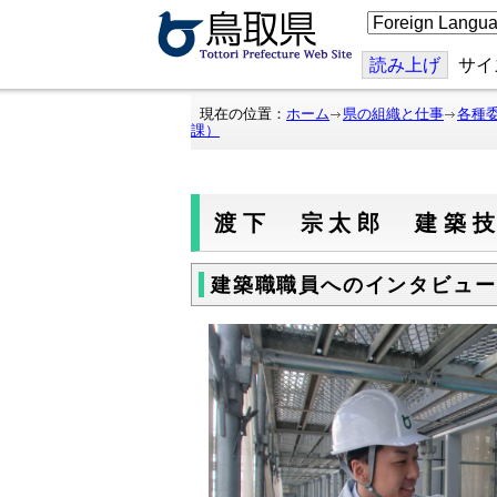
こ
の
ペ
ー
読み上げ
サイ
ジ
を
翻
現在の位置：
ホーム
県の組織と仕事
各種
訳
課）
す
る
渡下 宗太郎 建築技
建築職職員へのインタビュー