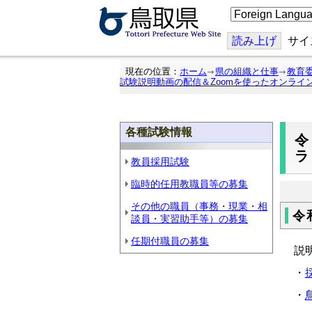
こ
の
ペ
ー
読み上げ
サイ
ジ
を
翻
現在の位置：
ホーム
県の組織と仕事
教育
訳
試験説明動画の配信＆Zoomを使ったオンライ
す
る
各種試験情報
令
教員採用試験
臨時的任用教職員等の募集
その他の職員（事務・現業・相
令
談員・実習助手等）の募集
任期付職員の募集
説
・
・