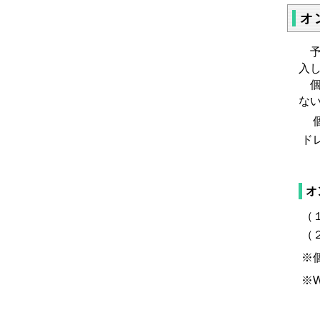
オ
予
入
個
な
個
ド
オ
（
（
※
※