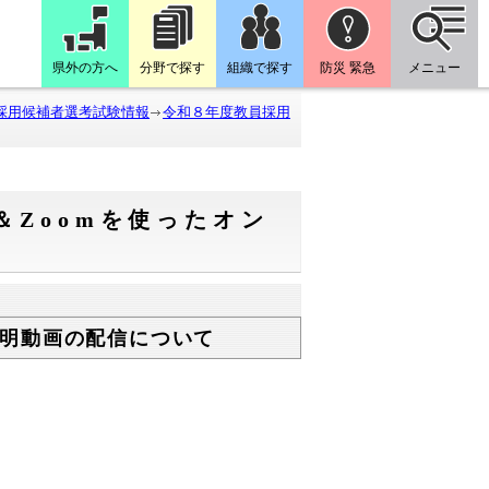
県外の方へ
分野で探す
組織で探す
防災 緊急
メニュー
採用候補者選考試験情報
令和８年度教員採用
Zoomを使ったオン
明動画の配信について