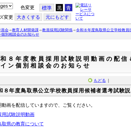
色変更
標準
黒
青
ズ変更
大
きくする
元
にもどす
委員会
教育人材開発課
教員採用試験関係
令和８年度鳥取県公立学校教員
ン個別相談会のお知らせ
和８年度教員採用試験説明動画の配信＆
ライン個別相談会のお知らせ
もどる
｜
和８年度鳥取県公立学校教員採用候補者選考試験説
明動画を配信していますので、ご覧ください。
採用試験説明動画
鳥取県の教育について