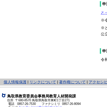
申
と
※
※
公
申
令
と
個人情報保護
|
リンクについて
|
著作権について
|
アクセシ
り
ネ
ッ
鳥取県教育委員会事務局教育人材開発課
ト
住所 〒680-8570 鳥取県鳥取市東町1丁目271
電話
0857-26-7530
ファクシミリ 0857-26-8094
へ