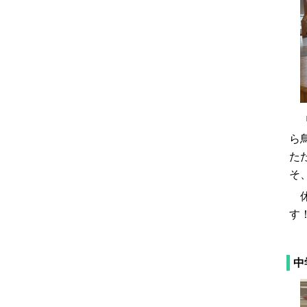
「
ら
た
そ
休
す
中