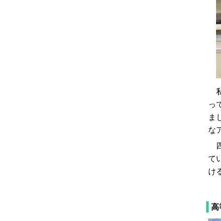
私
っ
ま
な
四
て
け
高