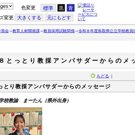
色変更
標準
黒
青
ズ変更
大
きくする
元
にもどす
委員会
教育人材開発課
教員採用試験関係
令和８年度鳥取県公立学校教員
R８とっとり教採アンバサダーからのメ
もどる
｜
っとり教採アンバサダーからのメッセージ
学校教諭 まーたん（県外出身）