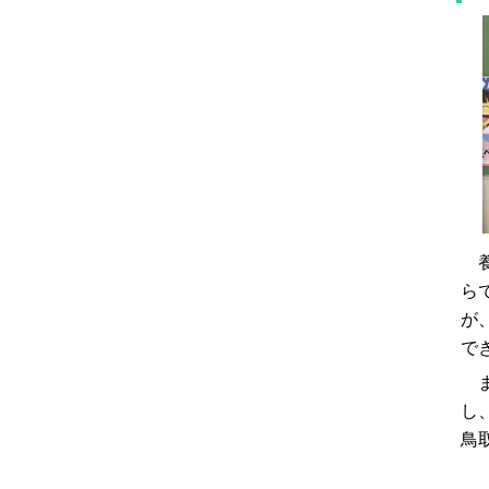
養
ら
が
で
ま
し
鳥