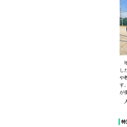
地
し
や
す
が
人
特