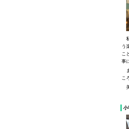
私
う
こ
事
ま
こ
美
小