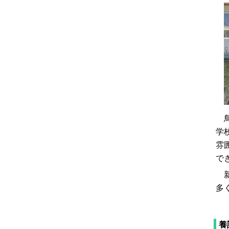
鳥
学
雰
で
新
多
養