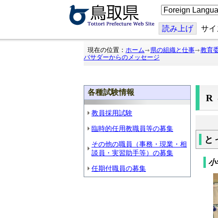
こ
の
ペ
ー
読み上げ
サイ
ジ
を
翻
現在の位置：
ホーム
県の組織と仕事
教育
訳
バサダーからのメッセージ
す
る
各種試験情報
教員採用試験
臨時的任用教職員等の募集
と
その他の職員（事務・現業・相
談員・実習助手等）の募集
小
任期付職員の募集