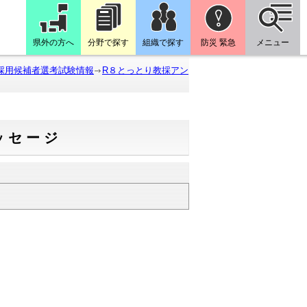
県外の方へ
分野で探す
組織で探す
防災 緊急
メニュー
採用候補者選考試験情報
R８とっとり教採アン
ッセージ