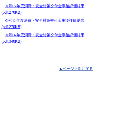
令和６年度消費・安全対策交付金事後評価結果
(pdf:270KB)
令和５年度消費・安全対策交付金事後評価結果
(pdf:270KB)
令和４年度消費・安全対策交付金事後評価結果
(pdf:340KB)
▲ページ上部に戻る
と
個人情報保護
|
リンクについて
|
著作権に
り
ついて
|
アクセシビリティ
ネ
ッ
鳥取県農林水産部畜産振興局家畜防疫
課
ト
住所 〒680-8570 鳥取県鳥取市東町1丁目220
へ
電話
0857-26-7286
ファクシミリ 0857-26-7292