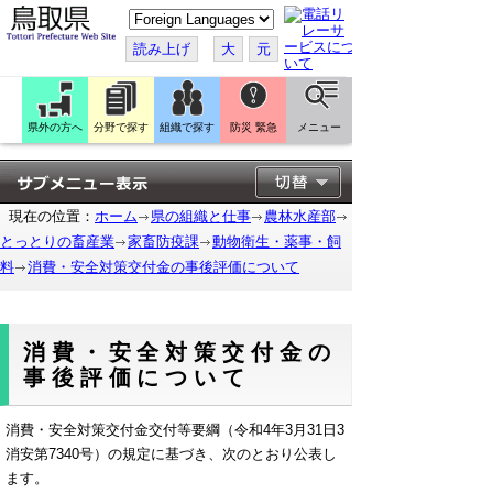
こ
の
ペ
読み上げ
大
元
ー
ジ
を
翻
訳
県外の方へ
分野で探す
組織で探す
防災 緊急
メニュー
す
る
現在の位置：
ホーム
県の組織と仕事
農林水産部
とっとりの畜産業
家畜防疫課
動物衛生・薬事・飼
料
消費・安全対策交付金の事後評価について
消費・安全対策交付金の
事後評価について
消費・安全対策交付金交付等要綱（令和4年3月31日3
消安第7340号）の規定に基づき、次のとおり公表し
ます。