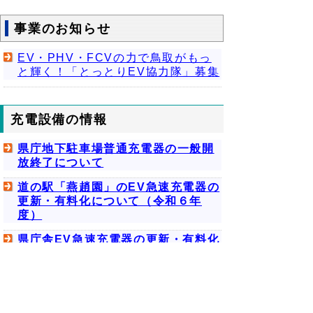
事業のお知らせ
EV・PHV・FCVの力で鳥取がもっ
と輝く！「とっとりEV協力隊」募集
充電設備の情報
県庁地下駐車場普通充電器の一般開
放終了について
道の駅「燕趙園」のEV急速充電器の
更新・有料化について（令和６年
度）
県庁舎EV急速充電器の更新・有料化
について（令和3年度）
鳥取県内の充電器設置情報
ＥＶスマート（外部リンク）