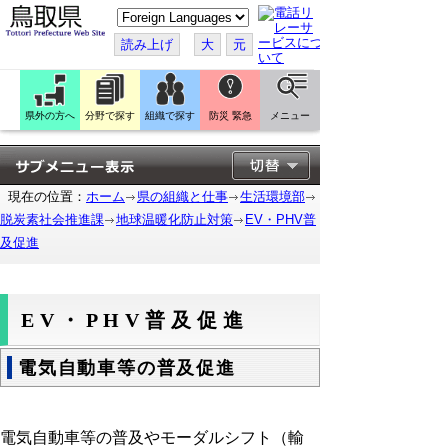
こ
の
ペ
読み上げ
大
元
ー
ジ
を
翻
訳
県外の方へ
分野で探す
組織で探す
防災 緊急
メニュー
す
る
現在の位置：
ホーム
県の組織と仕事
生活環境部
脱炭素社会推進課
地球温暖化防止対策
EV・PHV普
及促進
EV・PHV普及促進
電気自動車等の普及促進
電気自動車等の普及やモーダルシフト（輸