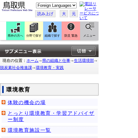
こ
の
ペ
読み上げ
大
元
ー
ジ
を
翻
訳
県外の方へ
分野で探す
組織で探す
防災 緊急
メニュー
す
る
現在の位置：
ホーム
県の組織と仕事
生活環境部
脱炭素社会推進課
環境教育・実践
環境教育
体験の機会の場
とっとり環境教育・学習アドバイザ
ー制度
環境教育施設一覧