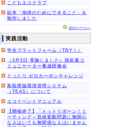
こどもエコクラブ
絵本「地球のためにできること」を
制作しました
次のページへ
実践活動
学生プラットフォーム（TRY！）
（3月5日 実施しました）脱炭素コ
ミュニケーター養成研修会
とっとり ゼロカーボンチャレンジ
鳥取県版環境管理システム
（TEAS）について
エコイベントマニュアル
【開催終了】「トットリボーン！ミ
ーティング～気候変動問題に無関心
な人はいても無関係な人はいません