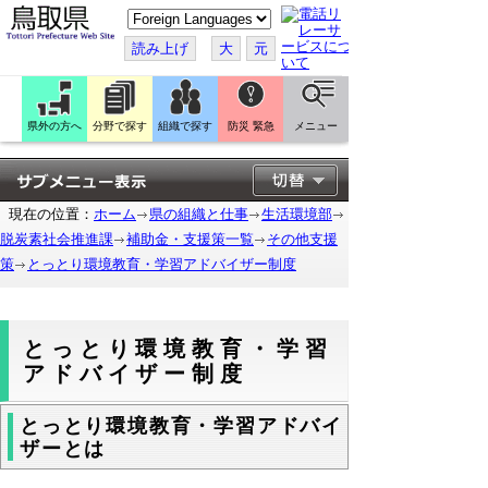
こ
の
ペ
読み上げ
大
元
ー
ジ
を
翻
訳
県外の方へ
分野で探す
組織で探す
防災 緊急
メニュー
す
る
現在の位置：
ホーム
県の組織と仕事
生活環境部
脱炭素社会推進課
補助金・支援策一覧
その他支援
策
とっとり環境教育・学習アドバイザー制度
とっとり環境教育・学習
アドバイザー制度
とっとり環境教育・学習アドバイ
ザーとは