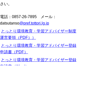
さい。
電話：0857-26-7895 メール：
datsutanso
@pref.tottori.lg.jp
とっとり環境教育・学習アドバイザー制度
運営要領（PDF））
とっとり環境教育・学習アドバイザー登録
申請書（PDF）
とっとり環境教育・学習アドバイザー登録
申請書（Word）
※PDFをご覧頂くにはア
ドビリーダーが必要です。
お持ちでないかたは
こちらからダウンロー
ド
してください。