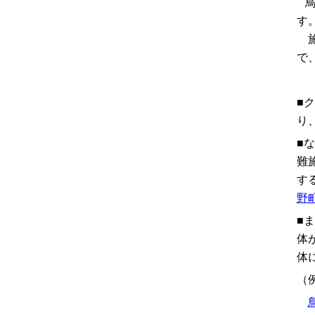
鳥
す
施
で
■
り
■
難
す
野
■
体
体
（