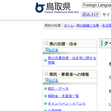
こ
の
ペ
ー
読み上げ
サイ
ジ
を
翻
現在の位置：
ホーム
県の組織と仕事
生活
訳
す
る
ク
県の目標・法令
もどる
県の共通目標・法令等に関する
情報
県民・事業者への情報
もどる
統計・データ
補助金・支援策一覧
キャンペーン・イベント
公募情報