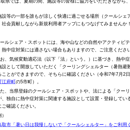
取県では、夏期の間、施設等の皆様に協力をいただきながら、
。
設等の一部を誰もが涼しく快適に過ごせる場所（クールシェ
、社会貢献しながら新規利用者アップにもつなげてみませんか
クールシェア・スポットには、海や山などの自然やアクティビ
、熱中症対策には適さない場合もありますので、ご注意くださ
なお、気候変動適応法（以下「法」という。）に基づき、熱中
施設として開放していただく「クーリングシェルター（暑熱避
ることができますので、そちらに確認ください（令和7年7月
町
江府町
の5市町）。
また、当県登録のクールシェア・スポットや、法による「クー
が、独自に熱中症対策に関連する施設として設置・登録してい
にご確認ください。
例）
鳥取市「暑い日は我慢しないで「クールシェルター」をご利用