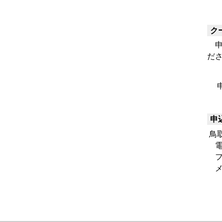
ク
申
だ
申
鳥
電話
ファ
メ