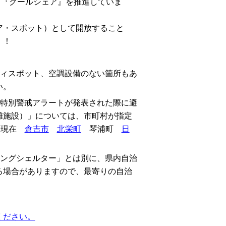
『クールシェア』を推進していま
ア・スポット）として開放すること
！！
ティスポット、空調設備のない箇所もあ
い。
症特別警戒アラートが発表された際に避
難施設）」については、市町村が指定
2日現在
倉吉市
北栄町
琴浦町
日
リングシェルター」とは別に、県内自治
る場合がありますので、最寄りの自治
ください。