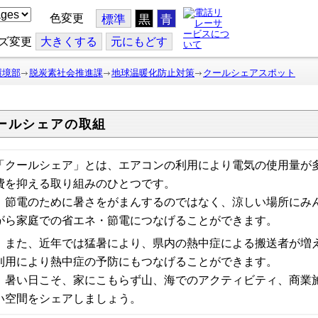
色変更
標準
黒
青
ズ変更
大
きくする
元
にもどす
環境部
脱炭素社会推進課
地球温暖化防止対策
クールシェアスポット
ールシェアの取組
「クールシェア」とは、エアコンの利用により電気の使用量が
費を抑える取り組みのひとつです。
節電のために暑さをがまんするのではなく、涼しい場所にみ
がら家庭での省エネ・節電につなげることができます。
また、近年では
猛暑により、県内の熱中症による搬送者が増
利用により熱中症の予防にもつなげることができます。
暑い日こそ、家にこもらず山、海でのアクティビティ、商業
い空間をシェアしましょう。