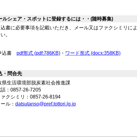
ールシェア・スポットに登録するには・・
(随時募集)
込書に必要事項を記載いただき、メール又はファクシミリによ
さい。
申込書
pdf形式 (pdf:786KB)
・
ワード形式 (docx:358KB)
込・問合先
取県生活環境部脱炭素社会推進課
：0857-26-7205
クシミリ：0857-26-8194
ール：
datsutanso@pref.tottori.lg.jp