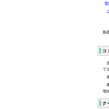
智
鳥
コ
歩
て
例
希
地
ク