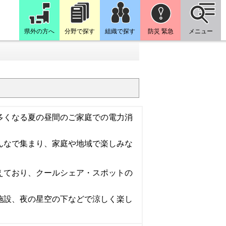
県外の方へ
分野で探す
組織で探す
防災 緊急
メニュー
多くなる夏の昼間のご家庭での電力消
んなで集まり、家庭や地域で楽しみな
えており、クールシェア・スポットの
施設、夜の
星空の下
などで涼しく楽し