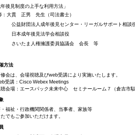
成年後見制度の上手な利用方法」
師：大貫 正男 先生（司法書士）
益財団法人成年後見センター・リーガルサポート相談
本成年後見法学会相談役
いたま人権擁護委員協議会 会長 等
催方法
研修会は、会場視聴及びweb受講により実施いたします。
b受講：Cisco Webex Meetings
聴会場：エースパック未来中心 セミナールーム７（倉吉市駄経
象
療・福祉・行政機関関係者、当事者、家族等
なたでもご参加いただけます。
員