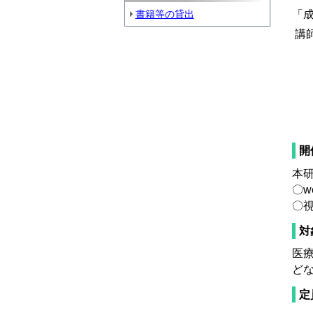
「
書籍等の貸出
講
公
日
さ
開
本
〇we
〇視
対
医
ど
定