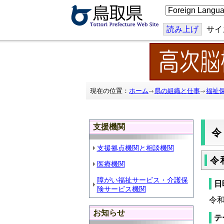
こ
の
ペ
ー
読み上げ
サイ
ジ
を
翻
訳
す
る
現在の位置：
ホーム
県の組織と仕事
福祉
支援機関
支援拠点機関と相談機関
令
医療機関
障がい福祉サービス・介護保
日
険サービス機関
令
お知らせ
テ