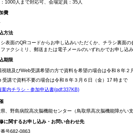
b：1000人まで対応可、会場定員：35人
加費
料
込方法
ラシ表面のQRコードからお申し込みいただくか、チラシ裏面の
、ファクシミリ、郵送または電子メールのいずれかでお申し込
込期限
場視聴及びWeb受講希望の方で資料を希望の場合は令和８年２
eb 受講で資料不要の場合は令和８年３月６日（金）17 時まで
案内チラシ・参加申込書(pdf:337KB)
催
取県、野島病院高次脳機能センター（鳥取県高次脳機能障がい
修に関するお申し込み・お問い合わせ先
番号682-0863