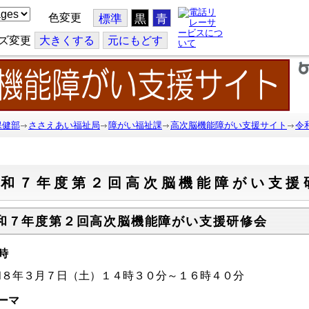
色変更
標準
黒
青
ズ変更
大
きくする
元
にもどす
保健部
ささえあい福祉局
障がい福祉課
高次脳機能障がい支援サイト
令
令和７年度第２回高次脳機能障がい支援
和７年度第２回高次脳機能障がい支援研修会
時
和８年３月７日（土）１４時３０分～１６時４０分
ーマ