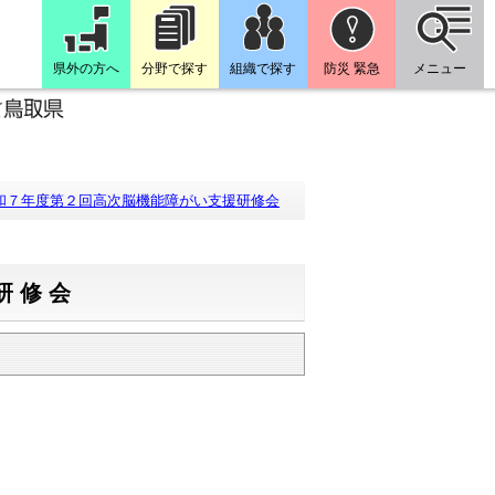
県外の方へ
分野で探す
組織で探す
防災 緊急
メニュー
和７年度第２回高次脳機能障がい支援研修会
研修会