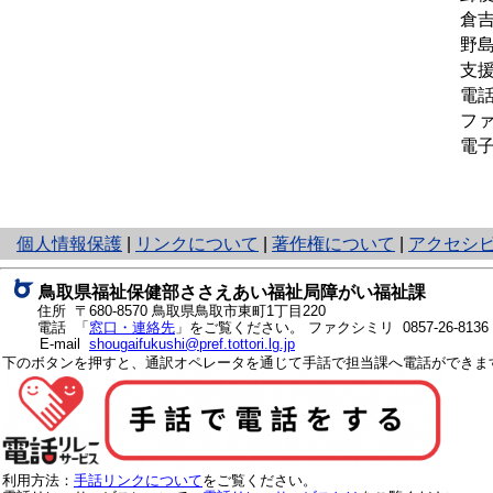
倉吉
野
支
電話 
ファ
電子メ
と
個人情報保護
|
リンクについて
|
著作権について
|
アクセシ
り
ネ
鳥取県福祉保健部ささえあい福祉局障がい福祉課
ッ
住所 〒680-8570
鳥取県鳥取市東町1丁目220
ト
電話 「
窓口・連絡先
」をご覧ください。
ファクシミリ 0857-26-8136
E-mail
shougaifukushi@pref.tottori.lg.jp
へ
下のボタンを押すと、通訳オペレータを通じて手話で担当課へ電話ができま
の
利用方法：
手話リンクについて
をご覧ください。