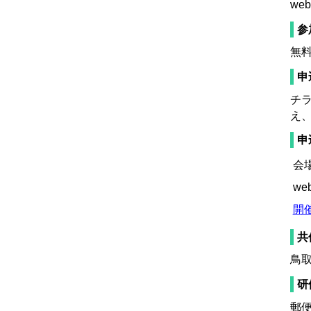
we
参
無
申
チ
え
申
会
w
開催
共
鳥
研
郵便