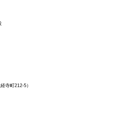
役
寺町212-5）