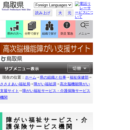
こ
の
ペ
読み上げ
大
元
ー
ジ
を
翻
訳
県外の方へ
分野で探す
組織で探す
防災 緊急
メニュー
す
る
現在の位置：
ホーム
県の組織と仕事
福祉保健部
ささえあい福祉局
障がい福祉課
高次脳機能障がい
支援サイト
障がい福祉サービス・介護保険サービス
機関
障がい福祉サービス・介
護保険サービス機関