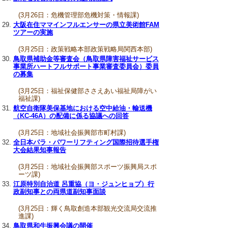
(3月26日：危機管理部危機対策・情報課)
大阪在住ママインフルエンサーの県立美術館FAM
ツアーの実施
(3月25日：政策戦略本部政策戦略局関西本部)
鳥取県補助金等審査会（鳥取県障害福祉サービス
事業所ハートフルサポート事業審査委員会）委員
の募集
(3月25日：福祉保健部ささえあい福祉局障がい
福祉課)
航空自衛隊美保基地における空中給油・輸送機
（KC-46A）の配備に係る協議への回答
(3月25日：地域社会振興部市町村課)
全日本パラ・パワーリフティング国際招待選手権
大会結果知事報告
(3月25日：地域社会振興部スポーツ振興局スポ
ーツ課)
江原特別自治道 呂重協（ヨ・ジュンヒョプ）行
政副知事との両県道副知事面談
(3月25日：輝く鳥取創造本部観光交流局交流推
進課)
鳥取県和牛振興会議の開催