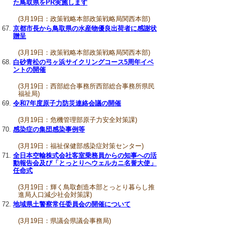
た鳥取県をPR実施します
(3月19日：政策戦略本部政策戦略局関西本部)
京都市長から鳥取県の水産物優良出荷者に感謝状
贈呈
(3月19日：政策戦略本部政策戦略局関西本部)
白砂青松の弓ヶ浜サイクリングコース5周年イベ
ントの開催
(3月19日：西部総合事務所西部総合事務所県民
福祉局)
令和7年度原子力防災連絡会議の開催
(3月19日：危機管理部原子力安全対策課)
感染症の集団感染事例等
(3月19日：福祉保健部感染症対策センター)
全日本空輸株式会社客室乗務員からの知事への活
動報告会及び「とっとりへウェルカニ名誉大使」
任命式
(3月19日：輝く鳥取創造本部とっとり暮らし推
進局人口減少社会対策課)
地域県土警察常任委員会の開催について
(3月19日：県議会県議会事務局)