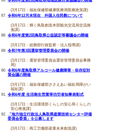
令和6年度第2回鳥取県地域医療対策協議会の開催
(3月17日：福祉保健部健康医療局医療政策課)
令和6年12月末現在 外国人住民数について
(3月17日：輝く鳥取創造本部観光交流局交流推
進課)
令和6年度第2回鳥取県公益認定等審議会の開催
(3月17日：総務部行政監察・法人指導課)
令和7年第3回選挙管理委員会の開催
(3月17日：選挙管理委員会選挙管理委員会事務
局)
令和6年度鳥取県アルコール健康障害・依存症対
策会議の開催
(3月17日：福祉保健部ささえあい福祉局障がい
福祉課)
令和6年度 生活衛生営業等功労者知事表彰式
(3月17日：生活環境部くらしの安心局くらしの
安心推進課)
「地方独立行政法人鳥取県産業技術センター評価
委員会委員」を公募します
(3月17日：商工労働部産業未来創造課)