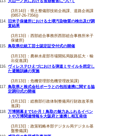
大山一ノ沢における雪崩被害について
(3月14日：県土整備部技術企画課、道路企画課
(0857-26-7356))
旧米子保健所における土壌汚染物質の検出及び調
査結果
(3月13日：西部総合事務所西部総合事務所米子
保健所)
鳥取県伝統工芸士認定証交付式の開催
(3月13日：農林水産部市場開拓局販路拡大・輸
出促進課)
ヴィレステひえづにおける弾道ミサイルを想定し
た避難訓練の実施
(3月13日：危機管理部危機管理政策課)
鳥取県と株式会社ポーラとの包括連携に関する協
定調印式の開催
(3月13日：総務部行政体制整備局行財政改革推
進課)
万博開幕まで1か月！鳥取の魅力あふれるイベン
トや万博関連情報を大阪府と連携し相互発信
(3月13日：政策戦略本部デジタル局デジタル基
盤整備課)