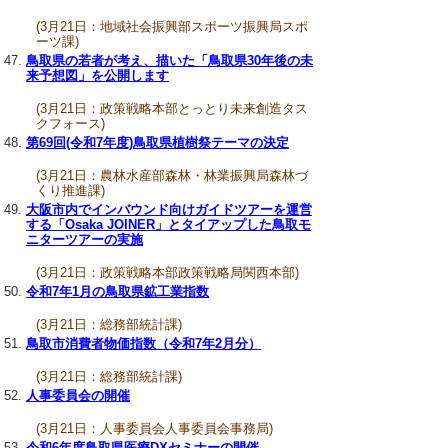
(3月21日：地域社会振興部スポーツ振興局スポ
ーツ課)
鳥取県の若者が考え、描いた「鳥取県30年後の未
来予想図」を公開します
(3月21日：政策戦略本部とっとり未来創造タス
クフォース)
第69回(令和7年度)鳥取県植樹祭テーマの決定
(3月21日：農林水産部森林・林業振興局森林づ
くり推進課)
大阪市内でインバウンド向けガイドツアーを運営
する「Osaka JOINER」とタイアップした鳥取モ
ニターツアーの実施
(3月21日：政策戦略本部政策戦略局関西本部)
令和7年1月の鳥取県鉱工業指数
(3月21日：総務部統計課)
鳥取市消費者物価指数（令和7年2月分）
(3月21日：総務部統計課)
人事委員会の開催
(3月21日：人事委員会人事委員会事務局)
令和6年度鳥取県医療DXセミナーの開催