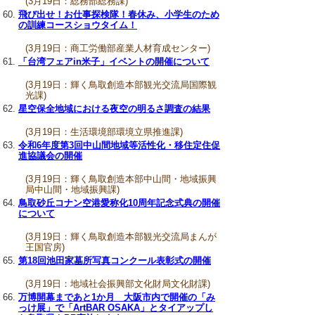
(3月19日：総務部総務課)
飛び出せ！お仕事探検隊！春休み、小学生のため
の訓練コースショウタイム！
(3月19日：商工労働部産業人材育成センター)
「台湾フェアin米子」イベントの開催について
(3月19日：輝く鳥取創造本部観光交流局国際観
光課)
星空保全地域における夜空の明るさ調査の結果
(3月19日：生活環境部環境立県推進課)
令和6年度第3回中山間地域等活性化・移住定住促
進協議会の開催
(3月19日：輝く鳥取創造本部中山間・地域振興
局中山間・地域振興課)
鳥取砂丘コナン空港愛称化10周年記念式典の開催
について
(3月19日：輝く鳥取創造本部観光交流局まんが
王国官房)
第18回池田家墓所写真コンクール表彰式の開催
(3月19日：地域社会振興部文化財局文化財課)
万博開幕まであと1か月 大阪市内で開催の「み
っけ展」で「ArtBAR OSAKA」とタイアップし