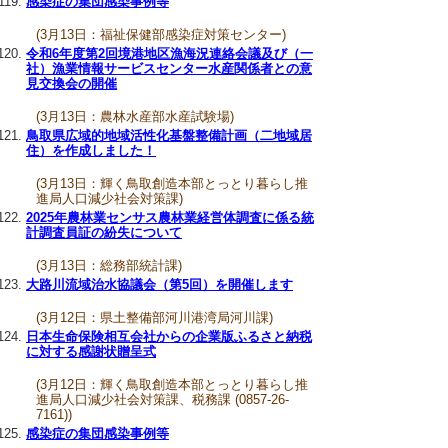
感染症の集団感染事例等
(3月13日：福祉保健部感染症対策センター)
令和6年度第2回境港地区漁海況連絡会議及び（一
社）漁業情報サービスセンター水産関係者との意
見交換会の開催
(3月13日：農林水産部水産試験場)
鳥取県広域的地域活性化基盤整備計画（二地域居
住）を作成しました！
(3月13日：輝く鳥取創造本部とっとり暮らし推
進局人口減少社会対策課)
2025年農林業センサス農林業経営体調査に係る統
計調査員証の紛失について
(3月13日：総務部統計課)
大路川流域治水協議会（第5回）を開催します
(3月12日：県土整備部河川港湾局河川課)
日本生命保険相互会社からの企業版ふるさと納税
に対する感謝状贈呈式
(3月12日：輝く鳥取創造本部とっとり暮らし推
進局人口減少社会対策課、税務課 (0857-26-
7161))
感染症の集団感染事例等