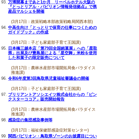
万博開幕まであと1か月 リーベルホテル大阪の
『とっとリアル・パビリオン情報発信拠点』で県
産品マルシェを開催
(3月17日：政策戦略本部政策戦略局関西本部)
中高生向け「とっとりで保育の仕事につくための
ガイドブック」の作成
(3月17日：子ども家庭部子育て王国課)
日本橋三越本店「第79回全国銘菓展」への「星取
県」出展及び豊島屋による「星空舞」米粉を使用
した和菓子の限定販売について
(3月17日：農林水産部市場開拓局食パラダイス
推進課)
令和6年度第3回鳥取県児童福祉審議会の開催
(3月17日：子ども家庭部子育て王国課)
ブリリアントアソシエイツ株式会社からの「ピン
クスターココア」販売開始報告
(3月17日：農林水産部市場開拓局食パラダイス
推進課)
感染症の集団感染事例等
(3月17日：福祉保健部感染症対策センター)
関西パビリオン・鳥取県ゾーンのお披露目につい