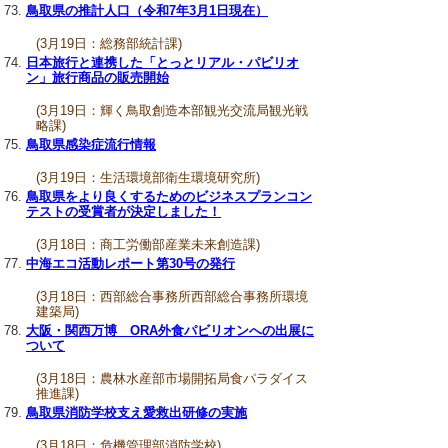
鳥取県の推計人口（令和7年3月1日現在）
(3月19日：総務部統計課)
日本旅行と連携した「とっとリアル・パビリオ
ン」旅行商品の販売開始
(3月19日：輝く鳥取創造本部観光交流局観光戦
略課)
鳥取県感染症流行情報
(3月19日：生活環境部衛生環境研究所)
鳥取県をより良くするためのビジネスプランコン
テストの受賞者が決定しました！
(3月18日：商工労働部産業未来創造課)
中海エコ活動レポート第30号の発行
(3月18日：西部総合事務所西部総合事務所環境
建築局)
大阪・関西万博 ORA外食パビリオンへの出展に
ついて
(3月18日：農林水産部市場開拓局食パラダイス
推進課)
鳥取県消防学校支え愛救出研修の実施
(3月18日：危機管理部消防学校)