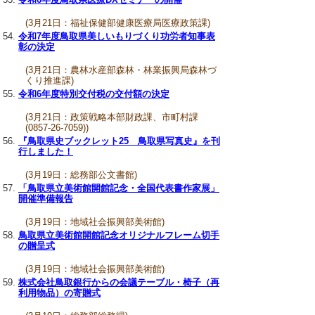
(3月21日：福祉保健部健康医療局医療政策課)
令和7年度鳥取県美しいもりづくり功労者知事表
彰の決定
(3月21日：農林水産部森林・林業振興局森林づ
くり推進課)
令和6年度特別交付税の交付額の決定
(3月21日：政策戦略本部財政課、市町村課
(0857-26-7059))
『鳥取県史ブックレット25 鳥取県写真史』を刊
行しました！
(3月19日：総務部公文書館)
「鳥取県立美術館開館記念・全国代表書作家展」
開催準備報告
(3月19日：地域社会振興部美術館)
鳥取県立美術館開館記念オリジナルフレーム切手
の贈呈式
(3月19日：地域社会振興部美術館)
株式会社鳥取銀行からの会議テーブル・椅子（再
利用物品）の寄贈式