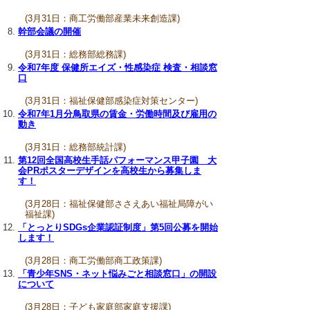
(3月31日：商工労働部産業未来創造課)
幹部会議の開催
(3月31日：総務部総務課)
令和7年度 保健所エイズ・性感染症 検査・相談窓
口
(3月31日：福祉保健部感染症対策センター)
令和7年1月分鳥取県の賃金・労働時間及び雇用の
動き
(3月31日：総務部統計課)
第12回全国高校生手話パフォーマンス甲子園 大
会PRポスターデザインを高校生から募集しま
す！
(3月28日：福祉保健部ささえあい福祉局障がい
福祉課)
「とっとりSDGs企業認証制度」第5回公募を開始
します！
(3月28日：商工労働部商工政策課)
「青少年SNS・ネット悩みごと相談窓口」の開設
について
(3月28日：子ども家庭部家庭支援課)