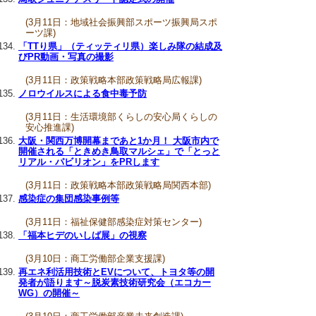
(3月11日：地域社会振興部スポーツ振興局スポ
ーツ課)
「TTり県」（ティッティリ県）楽しみ隊の結成及
びPR動画・写真の撮影
(3月11日：政策戦略本部政策戦略局広報課)
ノロウイルスによる食中毒予防
(3月11日：生活環境部くらしの安心局くらしの
安心推進課)
大阪・関西万博開幕まであと1か月！ 大阪市内で
開催される「ときめき鳥取マルシェ」で「とっと
リアル・パビリオン」をPRします
(3月11日：政策戦略本部政策戦略局関西本部)
感染症の集団感染事例等
(3月11日：福祉保健部感染症対策センター)
「福本ヒデのいしば展」の視察
(3月10日：商工労働部企業支援課)
再エネ利活用技術とEVについて、トヨタ等の開
発者が語ります～脱炭素技術研究会（エコカー
WG）の開催～