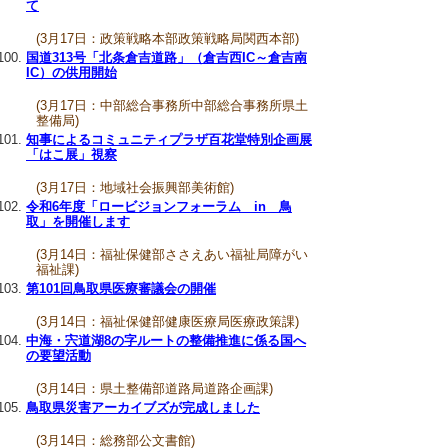
て
(3月17日：政策戦略本部政策戦略局関西本部)
国道313号「北条倉吉道路」（倉吉西IC～倉吉南
IC）の供用開始
(3月17日：中部総合事務所中部総合事務所県土
整備局)
知事によるコミュニティプラザ百花堂特別企画展
「はこ展」視察
(3月17日：地域社会振興部美術館)
令和6年度「ロービジョンフォーラム in 鳥
取」を開催します
(3月14日：福祉保健部ささえあい福祉局障がい
福祉課)
第101回鳥取県医療審議会の開催
(3月14日：福祉保健部健康医療局医療政策課)
中海・宍道湖8の字ルートの整備推進に係る国へ
の要望活動
(3月14日：県土整備部道路局道路企画課)
鳥取県災害アーカイブズが完成しました
(3月14日：総務部公文書館)