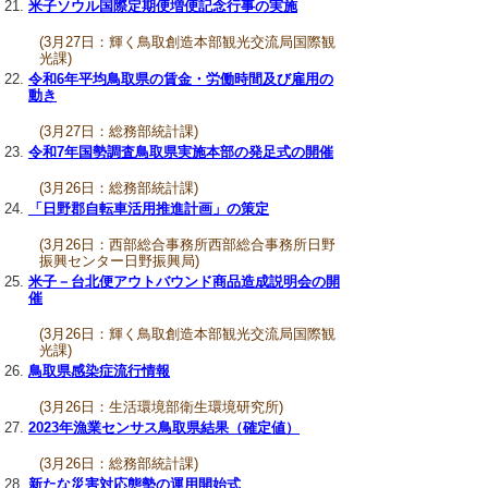
米子ソウル国際定期便増便記念行事の実施
(3月27日：輝く鳥取創造本部観光交流局国際観
光課)
令和6年平均鳥取県の賃金・労働時間及び雇用の
動き
(3月27日：総務部統計課)
令和7年国勢調査鳥取県実施本部の発足式の開催
(3月26日：総務部統計課)
「日野郡自転車活用推進計画」の策定
(3月26日：西部総合事務所西部総合事務所日野
振興センター日野振興局)
米子－台北便アウトバウンド商品造成説明会の開
催
(3月26日：輝く鳥取創造本部観光交流局国際観
光課)
鳥取県感染症流行情報
(3月26日：生活環境部衛生環境研究所)
2023年漁業センサス鳥取県結果（確定値）
(3月26日：総務部統計課)
新たな災害対応態勢の運用開始式