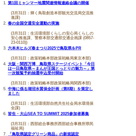
第1回ミャンマー地震関連情報連絡会議の開催
(3月31日：輝く鳥取創造本部観光交流局交流推
進課)
春の全国交通安全運動の実施
(3月31日：生活環境部くらしの安心局くらしの
安心推進課、警察本部交通部交通企画課 (0857-
23-0110))
六本木ヒルズ春まつり2025で鳥取県をPR
(3月31日：政策戦略本部政策戦略局東京本部)
大阪・関西万博 鳥取県ステージイベント「今日
は一日鳥取県～まんが王国とっとりの魅力～」第
一次観覧予約抽選申込受付開始
(3月31日：政策戦略本部政策戦略局関西本部)
中海に係る湖沼水質保全計画（第8期）を策定し
ました
(3月31日：生活環境部自然共生社会局水環境保
全課)
皆生・大山SEA TO SUMMIT 2025参加者募集
(3月31日：西部総合事務所西部総合事務所県民
福祉局)
「鳥取県認定グリーン商品」の新規認定