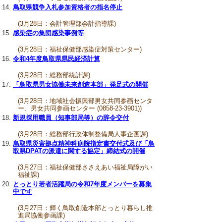
鳥取県競争入札参加資格者の指名停止
(3月28日：会計管理部会計指導課)
感染症の集団感染事例等
(3月28日：福祉保健部感染症対策センター)
令和4年度鳥取県県民経済計算
(3月28日：総務部統計課)
「鳥取県男女協働未来創造本部」発足式の開催
(3月28日：地域社会振興部男女共同参画センタ
ー、男女共同参画センター (0858-23-3901))
新規採用職員（知事部局等）の辞令交付
(3月28日：総務部行政体制整備局人事企画課)
鳥取県災害拠点精神科病院指定書交付式及び「鳥
取県DPATの派遣に関する協定」締結式の開催
(3月27日：福祉保健部ささえあい福祉局障がい
福祉課)
とっとり若者活躍局の令和7年度メンバーを募集
中です
(3月27日：輝く鳥取創造本部とっとり暮らし推
進局協働参画課)