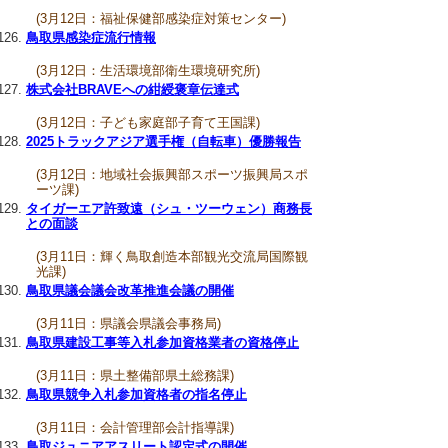
(3月12日：福祉保健部感染症対策センター)
鳥取県感染症流行情報
(3月12日：生活環境部衛生環境研究所)
株式会社BRAVEへの紺綬褒章伝達式
(3月12日：子ども家庭部子育て王国課)
2025トラックアジア選手権（自転車）優勝報告
(3月12日：地域社会振興部スポーツ振興局スポ
ーツ課)
タイガーエア許致遠（シュ・ツーウェン）商務長
との面談
(3月11日：輝く鳥取創造本部観光交流局国際観
光課)
鳥取県議会議会改革推進会議の開催
(3月11日：県議会県議会事務局)
鳥取県建設工事等入札参加資格業者の資格停止
(3月11日：県土整備部県土総務課)
鳥取県競争入札参加資格者の指名停止
(3月11日：会計管理部会計指導課)
鳥取ジュニアアスリート認定式の開催