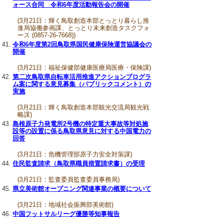
ォース合同 令和6年度活動報告会の開催
(3月21日：輝く鳥取創造本部とっとり暮らし推
進局協働参画課、とっとり未来創造タスクフォ
ース (0857-26-7668))
令和6年度第2回鳥取県国民健康保険運営協議会の
開催
(3月21日：福祉保健部健康医療局医療・保険課)
第二次鳥取県自転車活用推進アクションプログラ
ム案に関する意見募集（パブリックコメント）の
実施
(3月21日：輝く鳥取創造本部観光交流局観光戦
略課)
島根原子力発電所2号機の特定重大事故等対処施
設等の設置に係る鳥取県意見に対する中国電力の
回答
(3月21日：危機管理部原子力安全対策課)
住民監査請求（鳥取県職員措置請求書）の受理
(3月21日：監査委員監査委員事務局)
県立美術館オープニング関連事業の概要について
(3月21日：地域社会振興部美術館)
中国フットサルリーグ優勝等知事報告