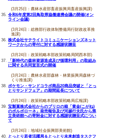
(3月25日：農林水産部畜産振興局畜産振興課)
令和6年度第2回鳥取県協働連携会議の開催(オン
ライン会議)
(3月24日：総務部行政体制整備局行財政改革推
進課)
株式会社サテライトコミュニケーションズネット
ワークからの寄付に対する感謝状贈呈
(3月24日：政策戦略本部政策戦略局関西本部)
「新時代の森林資源造成及び循環利用」の取組み
に関する共同宣言式の開催
(3月24日：農林水産部森林・林業振興局森林づ
くり推進課)
ポケモン・サンドコラボ商品20商品突破と「とっ
とりサンドフェア」の期間延長について
(3月24日：政策戦略本部政策戦略局広報課)
宝製菓株式会社からのブリロの箱「黄金(こがね)
のポルボローネ」発売報告及び河越行夫氏から県
立美術館への寄附金に対する感謝状贈呈式につい
て
(3月24日：地域社会振興部美術館)
とっとり若者活躍局＆とっとり未来創造タスクフ