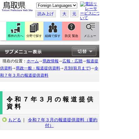
こ
の
ペ
読み上げ
大
元
ー
ジ
を
翻
訳
県外の方へ
分野で探す
組織で探す
防災 緊急
メニュー
す
る
現在の位置：
ホーム
県政情報
広報・広聴
報道提
供資料
県政一般・報道提供資料
月別(前月まで)
令
和７年３月の報道提供資料
令和７年３月の報道提供
資料
もどる
｜
令和７年３月の報道提供資料（要約
付）