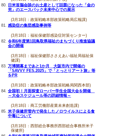
日米首脳会談のお土産として話題になった「金の
兜」のエースパック未来中心での展示
(3月18日：政策戦略本部政策戦略局広報課)
感染症の集団感染事例等
(3月18日：福祉保健部感染症対策センター)
令和6年度第1回鳥取県福祉のまちづくり推進協議
会の開催
(3月18日：福祉保健部ささえあい福祉局福祉保
健課)
万博開幕まであと1か月 大阪市内で開催の
「SAVVY FES.2025」で「とっとりアート旅」等
をPR
(3月18日：政策戦略本部政策戦略局関西本部)
全国初！月面探査ローバー学生全国大会を開催
～大会スケジュール等の詳細情報～
(3月18日：商工労働部産業未来創造課)
米子保健所管内で発生したノロウイルスによる食
中毒について
(3月18日：西部総合事務所西部総合事務所米子
保健所)