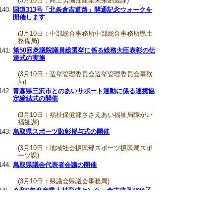
(3月10日：商工労働部産業未来創造課)
国道313号「北条倉吉道路」開通記念ウォークを
開催します
(3月10日：中部総合事務所中部総合事務所県土
整備局)
第50回衆議院議員総選挙に係る総務大臣表彰の伝
達式の実施
(3月10日：選挙管理委員会選挙管理委員会事務
局)
青森県三沢市とのあいサポート運動に係る連携協
定締結式の開催
(3月10日：福祉保健部ささえあい福祉局障がい
福祉課)
鳥取県スポーツ顕彰授与式の開催
(3月10日：地域社会振興部スポーツ振興局スポ
ーツ課)
鳥取県議会代表者会議の開催
(3月10日：県議会県議会事務局)
令和6年度産業人材育成センター倉吉校及び米子
校修了式
(3月10日：商工労働部産業人材育成センター、
産業人材育成センター米子校 (0859-24-0371),