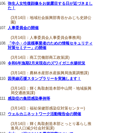
弥生人女性復顔像をお披露目する日が近づきまし
た！
(3月14日：地域社会振興部青谷かみじち史跡公
園)
人事委員会の開催
(3月14日：人事委員会人事委員会事務局)
「中小・小規模事業者のための情報セキュリティ
対策セミナー」の開催
(3月14日：商工労働部商工政策課)
令和6年漁期2月末現在のズワイガニ水揚状況
(3月14日：農林水産部水産振興局漁業調整課)
因美線応援スタンプラリーを実施します！
(3月14日：輝く鳥取創造本部中山間・地域振興
局交通政策課)
感染症の集団感染事例等
(3月14日：福祉保健部感染症対策センター)
ウェルカニネットワーク活動報告会の開催
(3月14日：輝く鳥取創造本部とっとり暮らし推
進局人口減少社会対策課)