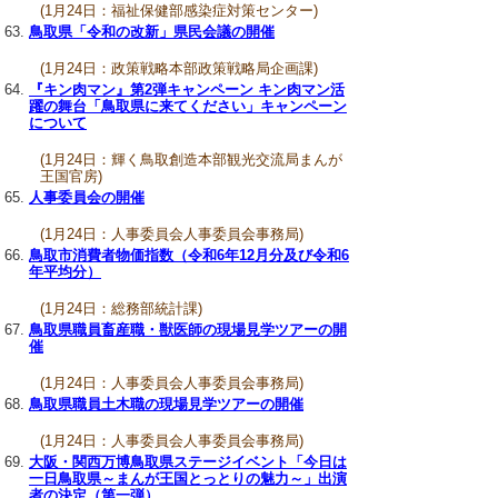
(1月24日：福祉保健部感染症対策センター)
鳥取県「令和の改新」県民会議の開催
(1月24日：政策戦略本部政策戦略局企画課)
『キン肉マン』第2弾キャンペーン キン肉マン活
躍の舞台「鳥取県に来てください」キャンペーン
について
(1月24日：輝く鳥取創造本部観光交流局まんが
王国官房)
人事委員会の開催
(1月24日：人事委員会人事委員会事務局)
鳥取市消費者物価指数（令和6年12月分及び令和6
年平均分）
(1月24日：総務部統計課)
鳥取県職員畜産職・獣医師の現場見学ツアーの開
催
(1月24日：人事委員会人事委員会事務局)
鳥取県職員土木職の現場見学ツアーの開催
(1月24日：人事委員会人事委員会事務局)
大阪・関西万博鳥取県ステージイベント「今日は
一日鳥取県～まんが王国とっとりの魅力～」出演
者の決定（第一弾）