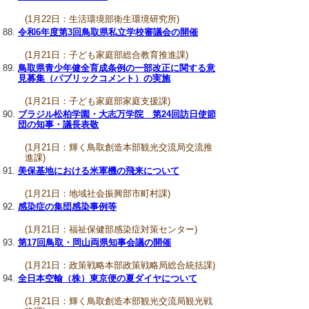
(1月22日：生活環境部衛生環境研究所)
令和6年度第3回鳥取県私立学校審議会の開催
(1月21日：子ども家庭部総合教育推進課)
鳥取県青少年健全育成条例の一部改正に関する意
見募集（パブリックコメント）の実施
(1月21日：子ども家庭部家庭支援課)
ブラジル松柏学園・大志万学院 第24回訪日使節
団の知事・議長表敬
(1月21日：輝く鳥取創造本部観光交流局交流推
進課)
美保基地における米軍機の飛来について
(1月21日：地域社会振興部市町村課)
感染症の集団感染事例等
(1月21日：福祉保健部感染症対策センター)
第17回鳥取・岡山両県知事会議の開催
(1月21日：政策戦略本部政策戦略局総合統括課)
全日本空輸（株）東京便の夏ダイヤについて
(1月21日：輝く鳥取創造本部観光交流局観光戦