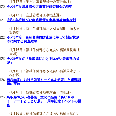
(1月17日：子ども家庭部総合教育推進課)
令和6年度鳥取県公共事業評価委員会の答申
(1月17日：会計管理部工事検査課)
令和6年度障がい者雇用優良事業所等知事表彰
(1月16日：商工労働部雇用人材局雇用・働き方
政策課)
令和5年度 高齢者虐待防止法に基づく対応状況
等に関する調査結果
(1月16日：福祉保健部ささえあい福祉局長寿社
会課)
令和5年度の「鳥取県における障がい者虐待の状
況」
(1月16日：福祉保健部ささえあい福祉局障がい
福祉課)
若桜学園における弾道ミサイルを想定した避難訓
練の実施
(1月16日：危機管理部危機対策・情報課)
鳥取県障がい者芸術・文化作品展「あいサポー
ト・アートとっとり展」10周年記念イベントの開
催
(1月16日：福祉保健部ささえあい福祉局障がい