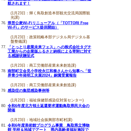
航されます！
(1月23日：輝く鳥取創造本部観光交流局国際観
光課)
県営公衆Wi-Fiリニューアル（「TOTTORI Free
Wi-Fi」のサービス提供開始）
(1月23日：政策戦略本部デジタル局デジタル基
盤整備課)
「とっとり産業未来フェス」への株式会社タグチ
工業からの企業版ふるさと納税による寄附に対す
る感謝状贈呈式
(1月23日：商工労働部産業未来創造課)
南部町立会見小学校永江和奏さんから知事へ「世
界青少年発明工夫展2024」銅賞受賞報告
(1月23日：商工労働部産業未来創造課)
感染症の集団感染事例等
(1月23日：福祉保健部感染症対策センター)
令和6年度北方領土返還要求運動鳥取県民大会の
開催
(1月23日：地域社会振興部市町村課)
令和6年度美術館プログラム事業 鳥取県立博物
館 学校＆地域でアート 県内高齢者福祉施設で