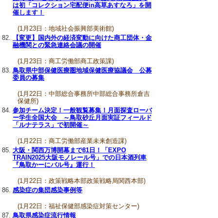
は初「コレクション宅配便in高草あすなろ」を開
催します！
(1月23日：地域社会振興部美術館)
【変更】国内外の経済変動に向けた商工団体・金
融機関との緊急連絡会議の開催
(1月23日：商工労働部商工政策課)
鳥取県中部保健医療圏地域保健医療協議会 公募
委員の募集
(1月22日：中部総合事務所中部総合事務所倉吉
保健所)
参加チーム決定！一般観覧募集！月面探査ローバ
ー学生全国大会 ～鳥取砂丘月面実証フィールド
「ルナテラス」で初開催～
(1月22日：商工労働部産業未来創造課)
大阪・関西万博開幕まで81日！「EXPO
TRAIN2025大阪モノレール号」での日本酒列車
『鳥取かーにバル号』運行！
(1月22日：政策戦略本部政策戦略局関西本部)
感染症の集団感染事例等
(1月22日：福祉保健部感染症対策センター)
鳥取県感染症流行情報