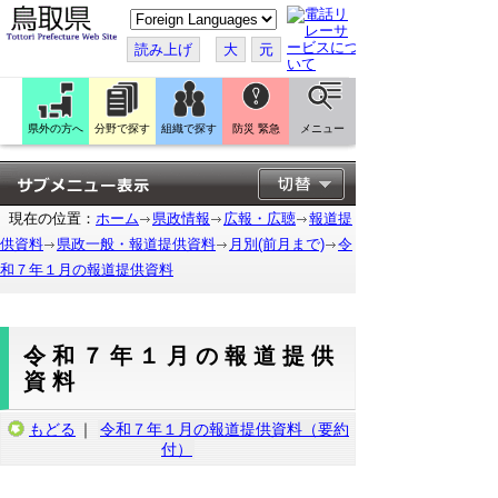
こ
の
ペ
読み上げ
大
元
ー
ジ
を
翻
訳
県外の方へ
分野で探す
組織で探す
防災 緊急
メニュー
す
る
現在の位置：
ホーム
県政情報
広報・広聴
報道提
供資料
県政一般・報道提供資料
月別(前月まで)
令
和７年１月の報道提供資料
令和７年１月の報道提供
資料
もどる
｜
令和７年１月の報道提供資料（要約
付）