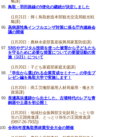
略課)
鳥取・羽田路線の5便化の継続が決定しました
(1月21日：輝く鳥取創造本部観光交流局観光戦
略課)
高病原性鳥インフルエンザ対策に係る庁内連絡会
議の開催
(1月20日：農林水産部畜産振興局家畜防疫課)
SNSやデジタル技術を使った被害から子どもたち
を守るために必要な措置についての要望活動の実
施（1/21）について
(1月20日：子ども家庭部家庭支援課)
「学生から選ばれる企業育成セミナー」の学生プ
レゼン編を鳥取大学で実施します！
(1月20日：商工労働部雇用人材局雇用・働き方
政策課)
長瀬高浜遺跡から出土した、古墳時代のレアな青
銅器や土器を初公開！
(1月20日：地域社会振興部文化財局とっとり弥
生の王国推進課、とっとり弥生の王国推進課
(0857-26-7932))
令和6年度鳥取県林業安全大会の開催