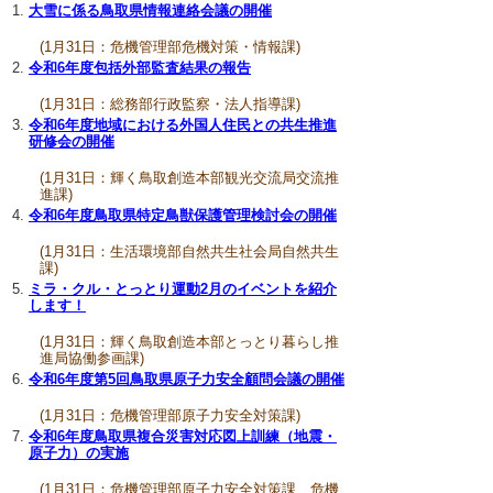
大雪に係る鳥取県情報連絡会議の開催
(1月31日：危機管理部危機対策・情報課)
令和6年度包括外部監査結果の報告
(1月31日：総務部行政監察・法人指導課)
令和6年度地域における外国人住民との共生推進
研修会の開催
(1月31日：輝く鳥取創造本部観光交流局交流推
進課)
令和6年度鳥取県特定鳥獣保護管理検討会の開催
(1月31日：生活環境部自然共生社会局自然共生
課)
ミラ・クル・とっとり運動2月のイベントを紹介
します！
(1月31日：輝く鳥取創造本部とっとり暮らし推
進局協働参画課)
令和6年度第5回鳥取県原子力安全顧問会議の開催
(1月31日：危機管理部原子力安全対策課)
令和6年度鳥取県複合災害対応図上訓練（地震・
原子力）の実施
(1月31日：危機管理部原子力安全対策課、危機