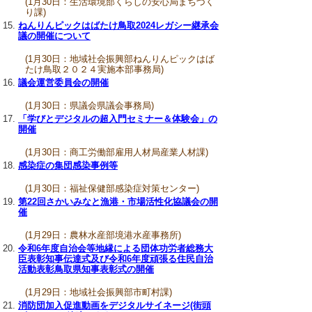
(1月30日：生活環境部くらしの安心局まちづく
り課)
ねんりんピックはばたけ鳥取2024レガシー継承会
議の開催について
(1月30日：地域社会振興部ねんりんピックはば
たけ鳥取２０２４実施本部事務局)
議会運営委員会の開催
(1月30日：県議会県議会事務局)
「学びとデジタルの超入門セミナー＆体験会」の
開催
(1月30日：商工労働部雇用人材局産業人材課)
感染症の集団感染事例等
(1月30日：福祉保健部感染症対策センター)
第22回さかいみなと漁港・市場活性化協議会の開
催
(1月29日：農林水産部境港水産事務所)
令和6年度自治会等地縁による団体功労者総務大
臣表彰知事伝達式及び令和6年度頑張る住民自治
活動表彰鳥取県知事表彰式の開催
(1月29日：地域社会振興部市町村課)
消防団加入促進動画をデジタルサイネージ(街頭