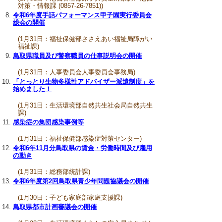
対策・情報課 (0857-26-7851))
令和6年度手話パフォーマンス甲子園実行委員会
総会の開催
(1月31日：福祉保健部ささえあい福祉局障がい
福祉課)
鳥取県職員及び警察職員の仕事説明会の開催
(1月31日：人事委員会人事委員会事務局)
「とっとり生物多様性アドバイザー派遣制度」を
始めました！
(1月31日：生活環境部自然共生社会局自然共生
課)
感染症の集団感染事例等
(1月31日：福祉保健部感染症対策センター)
令和6年11月分鳥取県の賃金・労働時間及び雇用
の動き
(1月31日：総務部統計課)
令和6年度第2回鳥取県青少年問題協議会の開催
(1月30日：子ども家庭部家庭支援課)
鳥取県都市計画審議会の開催