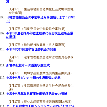
施
(1月17日：生活環境部自然共生社会局循環型社
会推進課)
日曜労働相談会の事前申込みを開始します！(1/20
～)
(1月17日：労働委員会労働委員会事務局)
令和5年度包括外部監査結果に係る検証結果会議
の開催
(1月17日：総務部行政監察・法人指導課)
令和7年第1回選挙管理委員会の開催
(1月17日：選挙管理委員会選挙管理委員会事務
局)
新嘗祭献穀者への感謝状贈呈式
(1月17日：農林水産部農業振興局生産振興課)
令和6年度ガンカモ類の生息調査の結果
(1月17日：生活環境部自然共生社会局自然共生
課)
令和6年度鳥取県畜産技術業績発表会の開催
(1月17日：農林水産部畜産振興局家畜防疫課)
とっとり弥生の王国シンポジウム2024「むきばん