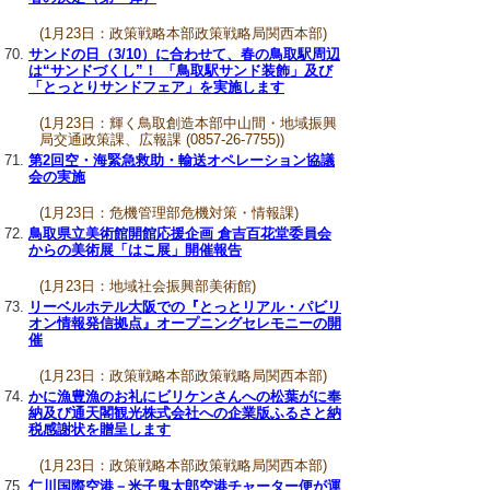
(1月23日：政策戦略本部政策戦略局関西本部)
サンドの日（3/10）に合わせて、春の鳥取駅周辺
は“サンドづくし”！ 「鳥取駅サンド装飾」及び
「とっとりサンドフェア」を実施します
(1月23日：輝く鳥取創造本部中山間・地域振興
局交通政策課、広報課 (0857-26-7755))
第2回空・海緊急救助・輸送オペレーション協議
会の実施
(1月23日：危機管理部危機対策・情報課)
鳥取県立美術館開館応援企画 倉吉百花堂委員会
からの美術展「はこ展」開催報告
(1月23日：地域社会振興部美術館)
リーベルホテル大阪での『とっとリアル・パビリ
オン情報発信拠点』オープニングセレモニーの開
催
(1月23日：政策戦略本部政策戦略局関西本部)
かに漁豊漁のお礼にビリケンさんへの松葉がに奉
納及び通天閣観光株式会社への企業版ふるさと納
税感謝状を贈呈します
(1月23日：政策戦略本部政策戦略局関西本部)
仁川国際空港－米子鬼太郎空港チャーター便が運