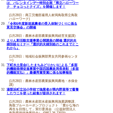
は、バレンタインデー特別企画「県立ハローワー
ク チョコっとクイズ」を開催します！
(1月28日：商工労働部雇用人材局鳥取県立鳥取
ハローワーク)
「令和6年度新規就農者の受入体制づくりに係る
意見交換会」の開催
(1月28日：農林水産部農業振興局経営支援課)
よりん彩活動支援事業公開講座の開催 選択的夫
婦別姓セミナー『選択的夫婦別姓のこれまでとこ
れから』
(1月28日：地域社会振興部男女共同参画センタ
ー)
下町水土里会(したまちみどりかい)による「多面
的機能発揮促進事業中国四国農政局長表彰（多面
的機能支払）」最優秀賞受賞に係る知事報告
(1月28日：農林水産部農業振興局農地・水保全
課)
湯梨浜町立泊小学校で漁業者が県内野菜等で蓄養
したウニを使った給食が提供されます！
(1月28日：農林水産部水産振興局漁業調整課、
鳥取ブルーカーボンプロジェクト 「豊かな海の
再生を目指して」実行委員会 （公益財団法人
鳥取県栽培漁業協会） (0857-26-7303))