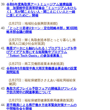
令和6年度鳥取県アートミュージアム連携協議
会 加盟館学芸員等研修会「ミュージアムをひら
く1 耳が聞こえない人・聞こえにくい人と一緒
に楽しむために」開催
(1月27日：地域社会振興部美術館)
「とっとり若者Uターン・定住戦略本部」第3回戦
略本部会議の開催
(1月27日：輝く鳥取創造本部とっとり暮らし推
進局人口減少社会対策課)
衛星データにも触れられる！プログラミングを学
びアイデアを形にする短期集中プログラム
「Tottori Tech Oasis」の参加者募集！
(1月27日：商工労働部産業未来創造課)
令和6年9月能登半島大雨災害義援金募金箱の設置
期間延長
(1月27日：福祉保健部ささえあい福祉局福祉保
健課)
鳥取方式フレイル予防フェアの開催及びフレイル
予防月間中の関連事業について
(1月27日：福祉保健部健康医療局健康政策課)
若手職員による県庁働き方改革緊急対策チームの
中間報告会を開催