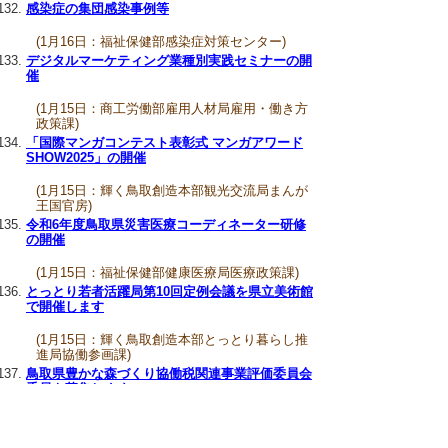
感染症の集団感染事例等
(1月16日：福祉保健部感染症対策センター)
デジタルマーケティング業種別実践セミナーの開
催
(1月15日：商工労働部雇用人材局雇用・働き方
政策課)
「国際マンガコンテスト表彰式 マンガアワード
SHOW2025」の開催
(1月15日：輝く鳥取創造本部観光交流局まんが
王国官房)
令和6年度鳥取県災害医療コーディネーター研修
の開催
(1月15日：福祉保健部健康医療局医療政策課)
とっとり若者活躍局第10回定例会議を県立美術館
で開催します
(1月15日：輝く鳥取創造本部とっとり暮らし推
進局協働参画課)
鳥取県豊かな森づくり協働税関連事業評価委員会
委員を募集します
(1月15日：農林水産部森林・林業振興局森林づ
くり推進課)