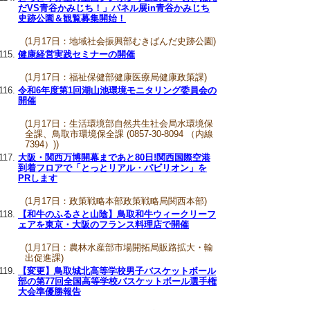
だVS青谷かみじち！」パネル展in青谷かみじち
史跡公園＆観覧募集開始！
(1月17日：地域社会振興部むきばんだ史跡公園)
健康経営実践セミナーの開催
(1月17日：福祉保健部健康医療局健康政策課)
令和6年度第1回湖山池環境モニタリング委員会の
開催
(1月17日：生活環境部自然共生社会局水環境保
全課、鳥取市環境保全課 (0857-30-8094 （内線
7394）))
大阪・関西万博開幕まであと80日!関西国際空港
到着フロアで「とっとリアル・パビリオン」を
PRします
(1月17日：政策戦略本部政策戦略局関西本部)
【和牛のふるさと山陰】鳥取和牛ウィークリーフ
ェアを東京・大阪のフランス料理店で開催
(1月17日：農林水産部市場開拓局販路拡大・輸
出促進課)
【変更】鳥取城北高等学校男子バスケットボール
部の第77回全国高等学校バスケットボール選手権
大会準優勝報告