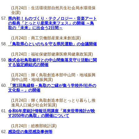
(1月24日：生活環境部自然共生社会局水環境保
全課)
県内初！ものづくり・テクノロジー・音楽アート
の祭典「とっとり産業未来フェス」の開催 ～鳥
取の「未来」に出会う2日間～
(1月24日：商工労働部産業未来創造課)
「鳥取県心といのちを守る県民運動」の会議開催
(1月24日：福祉保健部健康医療局健康政策課)
株式会社鳥取銀行との中山間集落見守り活動に関
する協定締結式の開催
(1月24日：輝く鳥取創造本部中山間・地域振興
局中山間・地域振興課)
「第1回鳥縁祭－鳥取のご縁が集う学校外/社外の
文化祭－」の開催
(1月24日：輝く鳥取創造本部とっとり暮らし推
進局人口減少社会対策課)
令和6年度統計情報活用講座「将来世帯推計が映
す2050年の鳥取」の開催について
(1月24日：総務部統計課)
感染症の集団感染事例等