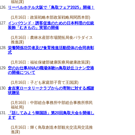
福祉課)
リーベルホテル大阪で「鳥取フェア2025」開催！
(1月16日：政策戦略本部政策戦略局関西本部)
インバウンド・誘客促進のための日本料理の伝統
装飾「むきもの」実習の開催
(1月16日：農林水産部市場開拓局食パラダイス
推進課)
栄養関係功労者及び食育推進活動団体の合同表彰
式
(1月16日：福祉保健部健康医療局健康政策課)
空のお仕事ANAの職場体験in鳥取砂丘コナン空港
の開催について
(1月16日：子ども家庭部子育て王国課)
倉吉東ロータリークラブからの寄附に対する感謝
状贈呈
(1月16日：中部総合事務所中部総合事務所県民
福祉局)
「話してみよう韓国語」第20回鳥取大会を開催し
ます
(1月16日：輝く鳥取創造本部観光交流局交流推
進課)