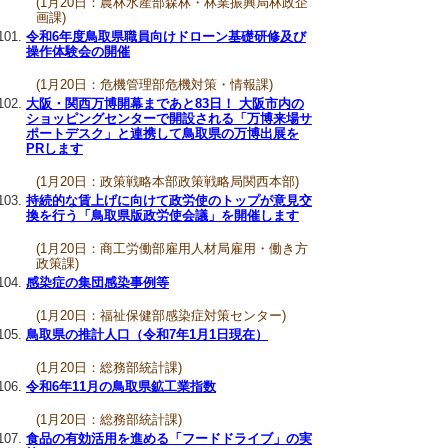
(1月20日：農林水産部森林・林業振興局林政企
画課)
令和6年度鳥取県職員向けドローン基礎研修及び
操作体験会の開催
(1月20日：危機管理部危機対策・情報課)
大阪・関西万博開幕まであと83日！ 大阪市内の
ショッピングセンターで開設される「万博来場サ
ポートデスク」と連携して鳥取県の万博出展を
PRします
(1月20日：政策戦略本部政策戦略局関西本部)
持続的な賃上げに向けて政労使のトップが意見交
換を行う「鳥取県版政労使会議」を開催します
(1月20日：商工労働部雇用人材局雇用・働き方
政策課)
感染症の集団感染事例等
(1月20日：福祉保健部感染症対策センター)
鳥取県の推計人口（令和7年1月1日現在）
(1月20日：総務部統計課)
令和6年11月の鳥取県鉱工業指数
(1月20日：総務部統計課)
食品の有効活用を進める「フードドライブ」の実