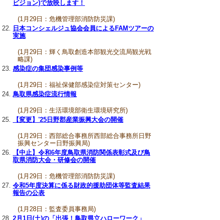
ビジョン)で放映します！
(1月29日：危機管理部消防防災課)
日本コンシェルジュ協会会員によるFAMツアーの
実施
(1月29日：輝く鳥取創造本部観光交流局観光戦
略課)
感染症の集団感染事例等
(1月29日：福祉保健部感染症対策センター)
鳥取県感染症流行情報
(1月29日：生活環境部衛生環境研究所)
【変更】'25日野郡産業振興大会の開催
(1月29日：西部総合事務所西部総合事務所日野
振興センター日野振興局)
【中止】令和6年度鳥取県消防関係表彰式及び鳥
取県消防大会・研修会の開催
(1月29日：危機管理部消防防災課)
令和5年度決算に係る財政的援助団体等監査結果
報告の公表
(1月28日：監査委員事務局)
2月1日(土)の「出張！鳥取県立ハローワーク」