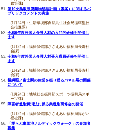
政策課)
第10次鳥取県廃棄物処理計画（素案）に関するパ
ブリックコメントの実施
(1月24日：生活環境部自然共生社会局循環型社
会推進課)
令和6年度外国人介護人材の入門的研修を開催し
ます
(1月24日：福祉保健部ささえあい福祉局長寿社
会課)
令和6年度外国人介護人材受入職員研修を開催し
ます
(1月24日：福祉保健部ささえあい福祉局長寿社
会課)
横綱照ノ富士関の偉業を振り返るパネル展の開催
について
(1月24日：地域社会振興部スポーツ振興局スポ
ーツ課)
障害者差別解消法に係る業種別研修会の開催
(1月24日：福祉保健部ささえあい福祉局障がい
福祉課)
「愛らぶ東郷池ノルディックウォーク」の参加者
募集