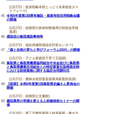
(1月27日：政策戦略本部とっとり未来創造タス
クフォース)
令和6年度第1回県有施設・資産有効活用戦略会議
の開催
(1月27日：総務部行政体制整備局行財政改革推
進課)
感染症の集団感染事例等
(1月27日：福祉保健部感染症対策センター)
「森と自然の育ちと学びフォーラム2024」の開催
(1月27日：子ども家庭部子育て王国課)
鳥取県と鳥取県農業協同組合中央会並びに鳥取県
と鳥取県農業共済組合との特定家畜伝染病発生時
における防疫業務に関する協定合同調印式
(1月27日：農林水産部畜産振興局家畜防疫課)
【延期】令和6年度第1回鳥取県史編さん委員会の
開催
(1月27日：総務部公文書館)
建設業界の常識を変える人材確保術セミナーの開
催
(1月24日：商工労働部雇用人材局雇用・働き方