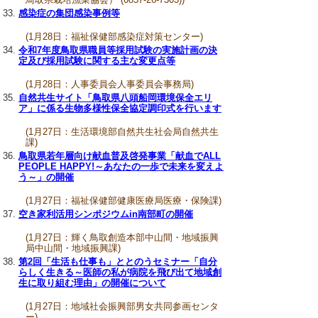
感染症の集団感染事例等
(1月28日：福祉保健部感染症対策センター)
令和7年度鳥取県職員等採用試験の実施計画の決
定及び採用試験に関する主な変更点等
(1月28日：人事委員会人事委員会事務局)
自然共生サイト「鳥取県八頭船岡環境保全エリ
ア」に係る生物多様性保全協定調印式を行います
(1月27日：生活環境部自然共生社会局自然共生
課)
鳥取県若年層向け献血普及啓発事業「献血でALL
PEOPLE HAPPY!～あなたの一歩で未来を変えよ
う～」の開催
(1月27日：福祉保健部健康医療局医療・保険課)
空き家利活用シンポジウムin南部町の開催
(1月27日：輝く鳥取創造本部中山間・地域振興
局中山間・地域振興課)
第2回「生活も仕事も」ととのうセミナー「自分
らしく生きる～医師の私が病院を飛び出て地域創
生に取り組む理由」の開催について
(1月27日：地域社会振興部男女共同参画センタ
ー)