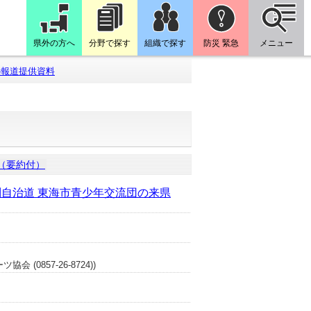
県外の方へ
分野で探す
組織で探す
防災 緊急
メニュー
の報道提供資料
（要約付）
自治道 東海市青少年交流団の来県
0857-26-8724))