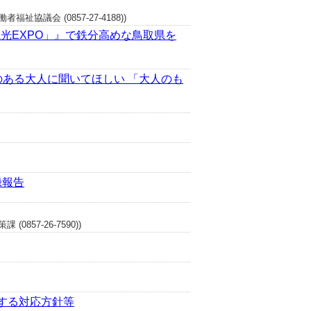
議会 (0857-27-4188))
観光EXPO」』で鉄分高めな鳥取県を
のある大人に聞いてほしい 「大人のも
録報告
57-26-7590))
する対応方針等