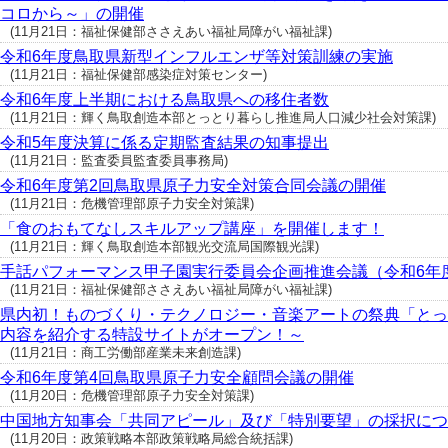
コロから～」の開催
(11月21日：福祉保健部ささえあい福祉局障がい福祉課)
令和6年度鳥取県新型インフルエンザ等対策訓練の実施
(11月21日：福祉保健部感染症対策センター)
令和6年度上半期における鳥取県への移住者数
(11月21日：輝く鳥取創造本部とっとり暮らし推進局人口減少社会対策課)
令和5年度決算に係る定期監査結果の知事提出
(11月21日：監査委員監査委員事務局)
令和6年度第2回鳥取県原子力安全対策合同会議の開催
(11月21日：危機管理部原子力安全対策課)
「食のおもてなしスキルアップ講座」を開催します！
(11月21日：輝く鳥取創造本部観光交流局国際観光課)
手話パフォーマンス甲子園実行委員会企画推進会議（令和6年
(11月21日：福祉保健部ささえあい福祉局障がい福祉課)
県内初！ものづくり・テクノロジー・音楽アートの祭典「とっ
内容を紹介する特設サイトがオープン！～
(11月21日：商工労働部産業未来創造課)
令和6年度第4回鳥取県原子力安全顧問会議の開催
(11月20日：危機管理部原子力安全対策課)
中国地方知事会「共同アピール」及び「特別要望」の採択につ
(11月20日：政策戦略本部政策戦略局総合統括課)