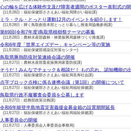
心の輪を広げる体験作文及び障害者週間のポスター表彰式の開
(11月28日：福祉保健部ささえあい福祉局障がい福祉課)
ミラ・クル・とっとり運動12月のイベントを紹介します！
(11月28日：輝く鳥取創造本部とっとり暮らし推進局協働参画課)
第69回(令和7年度)鳥取県植樹祭テーマの募集
(11月28日：農林水産部森林・林業振興局森林づくり推進課)
令和6年度「世界エイズデー」キャンペーン等の実施
(11月28日：福祉保健部感染症対策センター)
鳥取県豚熱防疫対策連絡会議の開催
(11月27日：農林水産部畜産振興局家畜防疫課)
そうだ！みんなでチェック＆相談だ！ もの忘れ、認知機能の
(11月27日：福祉保健部ささえあい福祉局長寿社会課)
点字ブロック点検に係る連携会議（第1回）の開催について
(11月27日：福祉保健部ささえあい福祉局福祉保健課)
鳥取県行政不服審査会委員を公募します
(11月27日：総務部政策法務課)
令和6年能登半島地震災害義援金募金箱の設置期間延長
(11月27日：福祉保健部ささえあい福祉局福祉保健課)
人事委員会の開催
(11月27日：人事委員会人事委員会事務局)