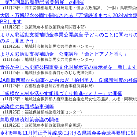
「第71回鳥取県勤労者美術展」の開催
(11月25日：商工労働部雇用人材局雇用・働き方政策課、（一財）鳥取県労働者福祉協
大阪・万博記念公園で開催される『万博鉄道まつり2024with
PRします
(11月25日：政策戦略本部政策戦略局関西本部)
よりん彩活動支援補助金事業公開講座 子どものことに関わり
のさし見直そう」
(11月25日：地域社会振興部男女共同参画センター)
よりん彩活動支援補助金 公開講座 「命とピアノと香り」
(11月25日：地域社会振興部男女共同参画センター)
青谷かみじち史跡公園重要文化財展示室の展示品を一新します
(11月25日：地域社会振興部青谷かみじち史跡公園)
JA鳥取西部から知事への白ねぎ「伯州美人」GI保護制度の登
(11月25日：西部総合事務所西部総合事務所農林局)
「多様な人材を活かす組織づくり推進セミナー」の開催
(11月25日：地域社会振興部人権尊重社会推進局女性応援課、人権・同和対策課 (08
感染症の集団感染事例等
(11月25日：福祉保健部感染症対策センター)
鳥取県経済対策会議の開催
(11月25日：政策戦略本部政策戦略局企画課)
令和6年度11月補正予算編成における県議会各会派再要望に対