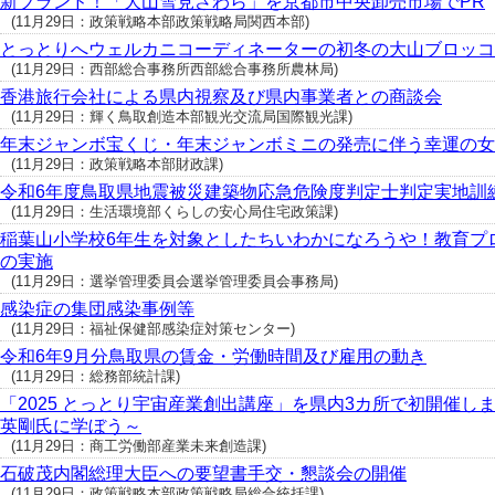
新ブランド！「大山雪見さわら」を京都市中央卸売市場でPR
(11月29日：政策戦略本部政策戦略局関西本部)
とっとりへウェルカニコーディネーターの初冬の大山ブロッコ
(11月29日：西部総合事務所西部総合事務所農林局)
香港旅行会社による県内視察及び県内事業者との商談会
(11月29日：輝く鳥取創造本部観光交流局国際観光課)
年末ジャンボ宝くじ・年末ジャンボミニの発売に伴う幸運の女
(11月29日：政策戦略本部財政課)
令和6年度鳥取県地震被災建築物応急危険度判定士判定実地訓
(11月29日：生活環境部くらしの安心局住宅政策課)
稲葉山小学校6年生を対象としたちいわかになろうや！教育プ
の実施
(11月29日：選挙管理委員会選挙管理委員会事務局)
感染症の集団感染事例等
(11月29日：福祉保健部感染症対策センター)
令和6年9月分鳥取県の賃金・労働時間及び雇用の動き
(11月29日：総務部統計課)
「2025 とっとり宇宙産業創出講座」を県内3カ所で初開催し
英剛氏に学ぼう～
(11月29日：商工労働部産業未来創造課)
石破茂内閣総理大臣への要望書手交・懇談会の開催
(11月29日：政策戦略本部政策戦略局総合統括課)