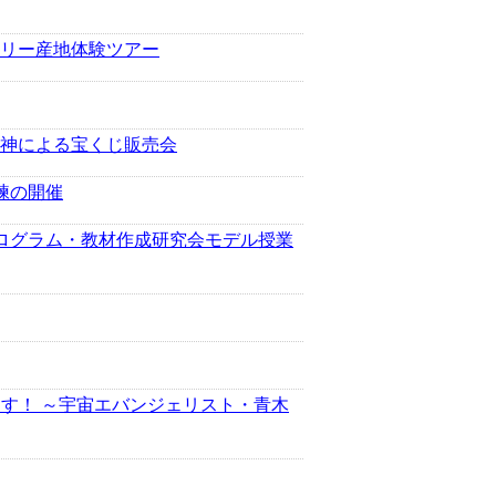
リー産地体験ツアー
神による宝くじ販売会
練の開催
ログラム・教材作成研究会モデル授業
ます！ ～宇宙エバンジェリスト・青木