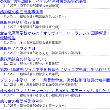
令和6年度第2回トライアル発注対象製品等の募集
(11月27日：商工労働部産業未来創造課)
感染症の集団感染事例等
(11月27日：福祉保健部感染症対策センター)
鳥取県感染症流行情報
(11月27日：生活環境部衛生環境研究所)
倉吉北高等学校からの「オリヴィエ・ローランジェ国際料理コ
優勝報告
(11月26日：子ども家庭部総合教育推進課)
鳥取県ノウフクの日
(11月26日：福祉保健部ささえあい福祉局障がい福祉課)
農政懇談会の開催について
(11月26日：農林水産部農林水産政策課)
第22回鳥取県ジュニア美術展覧会（ジュニア県展）出品作品
(11月26日：地域社会振興部文化政策課)
ブラジル中堅リーダー、県費留学生、海外技術研修員の知事面
(11月26日：輝く鳥取創造本部観光交流局交流推進課)
株式会社ファミリーマートによる障がい者アートを活用した「
(11月26日：福祉保健部ささえあい福祉局障がい福祉課)
感染症の集団感染事例等
(11月26日：福祉保健部感染症対策センター)