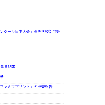
ンクール日本大会」高等学校部門等
の審査結果
談
ファミマプリント」の発売報告