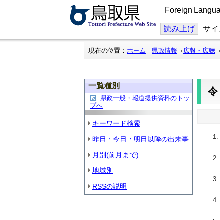
こ
の
ペ
ー
読み上げ
サイ
ジ
を
翻
現在の位置：
ホーム
県政情報
広報・広聴
訳
す
る
一覧種別
県政一般・報道提供資料のトッ
プへ
キーワード検索
昨日・今日・明日以降の出来事
月別(前月まで)
地域別
RSSの説明