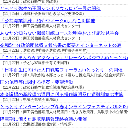
(11月25日：政策戦略本部財政課)
とっとり弥生の王国シンポジウムロビー展の開催
(11月25日：地域社会振興部むきばんだ史跡公園)
「公共職業訓練」紹介ウィークinよなごを開催
(11月22日：商工労働部産業人材育成センター)
あなたの知らない職業訓練コース説明会および施設見学会
(11月22日：商工労働部産業人材育成センター)
令和5年分政治団体収支報告書の概要とインターネット公表
(11月22日：選挙管理委員会選挙管理委員会事務局)
「こどもまんなかアクション」リレーシンポジウムinとっと
(11月22日：子ども家庭部子育て王国課)
「日本創生に向けた人口戦略フォーラムinとっとり」の開催
(11月22日：輝く鳥取創造本部とっとり暮らし推進局人口減少社会対策課)
国の施策等に関する提案・要望活動
(11月22日：政策戦略本部政策戦略局総合統括課)
本会議場の新設備の運用に係る操作説明及び避難訓練の実施
(11月22日：県議会県議会事務局)
とっとりインターンシップ冬春オンラインフェスティバル202
(11月22日：商工労働部雇用人材局雇用・働き方政策課、鳥取県中小企業団体中央会 (
降雪期に備えた鳥取県情報連絡会議の開催
(11月22日：危機管理部危機対策・情報課)