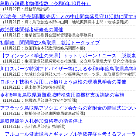
鳥取市消費者物価指数（令和6年10月分）
(11月22日：総務部統計課)
YC岩美（読売新聞販売店）との中山間集落見守り活動に関す
(11月21日：輝く鳥取創造本部中山間・地域振興局中山間・地域振興課)
政治団体関係者研修会の開催
(11月21日：選挙管理委員会選挙管理委員会事務局)
初開催！関関同立×鳥取県 就活トークライブ
(11月21日：政策戦略本部政策戦略局関西本部)
【フィンランド学生の来県】トットリボーン！ユース 脱炭素
(11月21日：生活環境部脱炭素社会推進課、公立鳥取環境大学 研究交流推進課 (085
川口スポーツ特別アドバイザー等による令和6年度鳥取県高等
(11月21日：地域社会振興部スポーツ振興局スポーツ課、鳥取県高等学校野球連盟 (0
ロボット技術を活用した橋りょう点検の現地見学会の開催
(11月21日：県土整備部技術企画課)
令和6年度鳥取県避難退域時検査用資機材支援訓練の実施
(11月21日：危機管理部原子力安全対策課)
アフラック鳥取県アソシエイツ会からの寄附金の贈呈式につい
(11月21日：福祉保健部健康医療局健康政策課)
鳥取県競争入札参加資格者の指名停止
(11月21日：会計管理部会計指導課)
「アルコール健康障害とギャンブル等依存症を考えるフォーラム