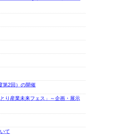
度第2回）の開催
とり産業未来フェス」～企画・展示
いて