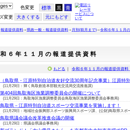
色変更
標準
黒
青
ズ変更
大
きくする
元
にもどす
報道提供資料
県政一般・報道提供資料
月別(前月まで)
令和６年１１月
令和６年１１月の報道提供資料
もどる
｜
令和６年１１月の報道提供資料
（鳥取県・江原特別自治道友好交流30周年記念事業）江原特別
(11月29日：輝く鳥取創造本部観光交流局交流推進課)
第404回鳥取海区漁業調整委員会の開催について
(11月29日：鳥取海区漁業調整委員会鳥取海区漁業調整委員会事務局)
鳥取県－江原特別自治道スポーツ交流事業を実施します！
(11月29日：地域社会振興部スポーツ振興局スポーツ課、(公財)鳥取県スポーツ協会 (
鳥取県議会議会改革推進会議の開催
(11月29日：県議会県議会事務局)