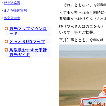
観光戦略課
それにともない、令和6年
まんが王国官房
くす玉が割られると同時に
多文化共生
井知事からゆりやんさんへ
ゆりやんさんはカニをモチ
観光マップダウンロ
います」等とご挨拶。
ード
平井知事とともに今年のキ
とっとりUDマップ
鳥取県おすすめ手話
観光ガイド