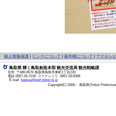
と
個人情報保護
|
リンクについて
|
著作権について
|
アクセシ
り
ネ
鳥取県 輝く鳥取創造本部 観光交流局 観光戦略課
ッ
住所 〒680-8570 鳥取県鳥取市東町1丁目220
ト
電話
0857-26-7218
ファクシミリ 0857-26-8308
E-mail
kankou@pref.tottori.lg.jp
へ
Copyright(C) 2006～ 鳥取県(Tottori Prefectu
の