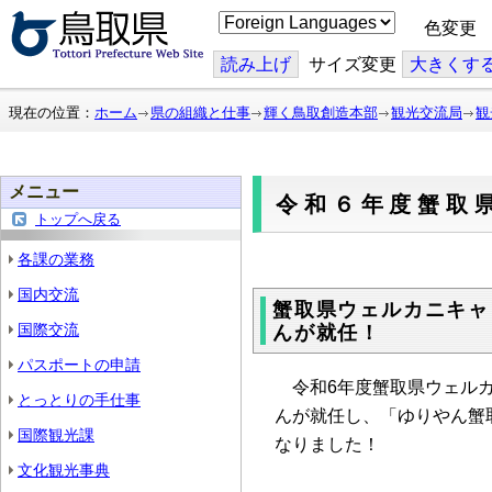
こ
色変更
の
ペ
ー
読み上げ
サイズ変更
大
きくす
ジ
を
翻
現在の位置：
ホーム
県の組織と仕事
輝く鳥取創造本部
観光交流局
観
訳
す
る
メニュー
令和６年度蟹取
トップへ戻る
各課の業務
国内交流
蟹取県ウェルカニキャ
国際交流
んが就任！
パスポートの申請
令和6年度蟹取県ウェルカ
とっとりの手仕事
んが就任し、「
ゆりやん蟹
国際観光課
なりました！
文化観光事典