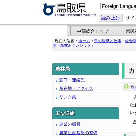
こ
の
ペ
ー
読み上げ
サイ
ジ
を
翻
中部総合トップ
県民
訳
す
現在の位置：
ホーム
県の組織と仕事
総合
る
進（森林J-クレジット）
農林局
カ
窓口・連絡先
も
所在地・アクセス
鳥
リンク集
た
レ
主な取組
鳥
農業の振興
農業生産基盤の整備