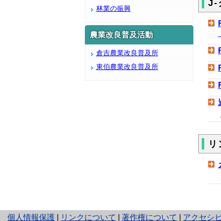
J
林業の振興
農業改良普及活動
倉吉農業改良普及所
東伯農業改良普及所
リ
と
個人情報保護
|
リンクについて
|
著作権について
|
アクセシ