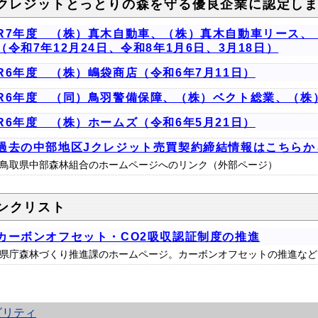
-クレジットとっとりの森を守る優良企業に認定し
R7年度 （株）真木自動車、（株）真木自動車リース、
（令和7年12月24日、令和8年1月6日、3月18日）
R6年度 （株）嶋袋商店（令和6年7月11日）
R6年度 （同）鳥羽警備保障、（株）ベクト総業、（株）
R6年度 （株）ホームズ（令和6年5月21日）
過去の中部地区Jクレジット売買契約締結情報はこちらか
鳥取県中部森林組合のホームページへのリンク（外部ページ）
ンクリスト
カーボンオフセット・CO2吸収認証制度の推進
県庁森林づくり推進課のホームページ。カーボンオフセットの推進など
ビリティ