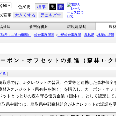
色変更
標準
黒
青
ズ変更
大
きくする
元
にもどす
福祉局
倉吉保健所
環境建築局
農
事務所（共通の機関）
総合事務所等
中部総合事務所
農林局
林業の振興
ーボン・オフセットの推進（森林J-ク
どる
｜
取県では、J-クレジットの普及、企業等と連携した森林保全
森林J-クレジット（県有林を除く）を購入し、カーボン・オフ
ジットとっとりの森を守る優良企業（団体）」として認定して
取県中部では、鳥取県中部森林組合がJ-クレジットの認証を