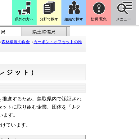
県外の方へ
分野で探す
組織で探す
防災 緊急
メニュー
林局
県土整備局
森林環境の保全
カーボン・オフセットの推
レジット）
を推進するため、鳥取県内で認証され
セットに取り組む企業、団体を「J-ク
います。
受けています。