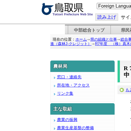
こ
の
ペ
ー
読み上げ
サイ
ジ
を
翻
中部総合トップ
県民
訳
す
現在の位置：
ホーム
県の組織と仕事
総合
る
進（森林J-クレジット）
R7年度 （株）真
農林局
窓口・連絡先
所在地・アクセス
も
リンク集
主な取組
農業の振興
農業生産基盤の整備