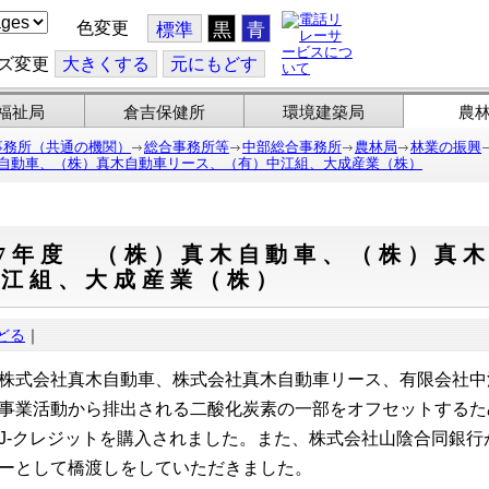
色変更
標準
黒
青
ズ変更
大
きくする
元
にもどす
福祉局
倉吉保健所
環境建築局
農
事務所（共通の機関）
総合事務所等
中部総合事務所
農林局
林業の振興
木自動車、（株）真木自動車リース、（有）中江組、大成産業（株）
R7年度 （株）真木自動車、（株）真
中江組、大成産業（株）
どる
｜
株式会社真木自動車、株式会社真木自動車リース、有限会社中
事業活動から排出される二酸化炭素の一部をオフセットするた
J-クレジットを購入されました。また、株式会社山陰合同銀行
ーとして橋渡しをしていただきました。