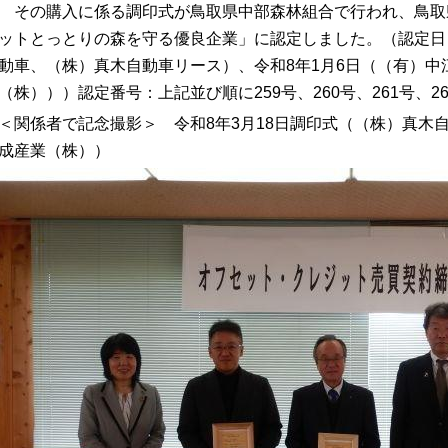
その購入に係る調印式が鳥取県中部森林組合で行われ、鳥取県
ットとっとりの森を守る優良企業」に認定しました。（認定日：
動車、（株）真木自動車リース）、令和8年1月6日（（有）中江
（株）））認定番号：上記並び順に259号、260号、261号、2
＜関係者で記念撮影＞ 令和8年3月18日調印式（（株）真木
成産業（株））