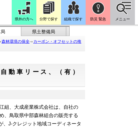
県外の方へ
分野で探す
組織で探す
防災 緊急
メニュー
林局
県土整備局
森林環境の保全
カーボン・オフセットの推
木自動車リース、（有）
江組、大成産業株式会社は、自社の
め、鳥取県中部森林組合の販売する
が、J-クレジット地域コーディネータ