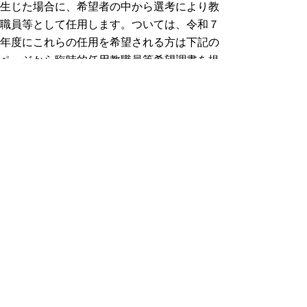
生じた場合に、希望者の中から選考により教
職員等として任用します。ついては、令和７
年度にこれらの任用を希望される方は下記の
ページから臨時的任用教職員等希望調書を提
出してください。
◇
臨時的任用教職員の任用について
(pdf:62KB)
◇臨時的任用教職員等の募集について
詳細は
こちら
▲ページ上部に戻る
と
個人情報保護
|
リンクについて
|
著作権に
り
ついて
|
アクセシビリティ