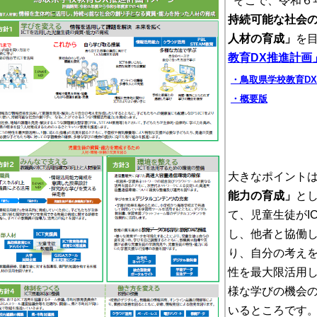
そこで、令和６
持続可能な社会
人材の育成」
を
教育DX
推進計画
・鳥取県学校教育D
・概要版
大きなポイント
能力の育成」
と
て、児童生徒が
I
し、他者と協働
り、自分の考えを
性を最大限活用
様な学びの機会
いるところです