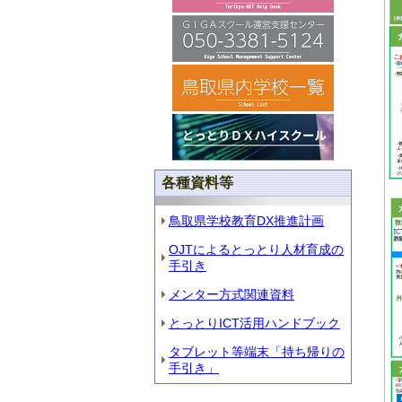
各種資料等
鳥取県学校教育DX推進計画
OJTによるとっとり人材育成の
手引き
メンター方式関連資料
とっとりICT活用ハンドブック
タブレット等端末「持ち帰りの
手引き」