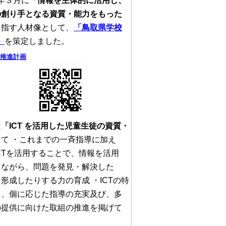
年３月に
「情報を主体的に活用し、
の創り手となる資質・能力をもった
目指す人材像として、
「鳥取県学校
」
を策定しました。
X推進計画
は
「
ICT
を活用した児童生徒の資質・
して ・これまでの一斉指導に加え
CT
を活用することで、情報を活用
しながら、問題を発見・解決した
形成したりする力の育成 ・
ICT
の特
し、個に応じた指導の充実及び、多
の提供に向けた取組の推進を掲げて
。