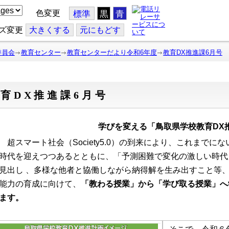
色変更
標準
黒
青
ズ変更
大
きくする
元
にもどす
委員会
教育センター
教育センターだより令和6年度
教育DX推進課6月号
育DX推進課6月号
学びを変える「鳥取県学校教育DX
超スマート社会（
Society5.0
）の到来により、これまでにな
時代を迎えつつあるとともに、「予測困難で変化の激しい時代」
見出し 、多様な他者と協働しながら納得解を生み出すこと等
能力の育成に向けて、
「教わる授業」から「学び取る授業」へ
ます。