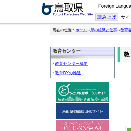
こ
の
ペ
ー
読み上げ
サイ
ジ
を
翻
現在の位置：
ホーム
県の組織と仕事
教育
訳
す
る
教育センター
教
教育センター概要
教育DXの推進