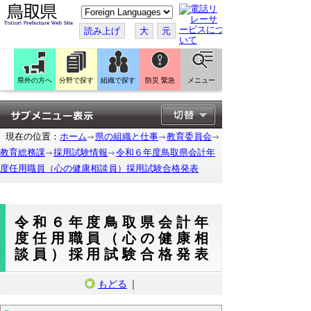
こ
の
ペ
読み上げ
大
元
ー
ジ
を
翻
訳
県外の方へ
分野で探す
組織で探す
防災 緊急
メニュー
す
る
現在の位置：
ホーム
県の組織と仕事
教育委員会
教育総務課
採用試験情報
令和６年度鳥取県会計年
度任用職員（心の健康相談員）採用試験合格発表
令和６年度鳥取県会計年
度任用職員（心の健康相
談員）採用試験合格発表
もどる
｜