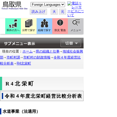
こ
の
ペ
読み上げ
大
元
ー
ジ
を
翻
訳
県外の方へ
分野で探す
組織で探す
防災 緊急
メニュー
す
る
現在の位置：
ホーム
県の組織と仕事
地域社会振興
部
市町村課
市町村の財政情報
令和４年度経営比
較分析表
R4北栄町
R4北栄町
令和４年度北栄町経営比較分析表
水道事業（法適用）