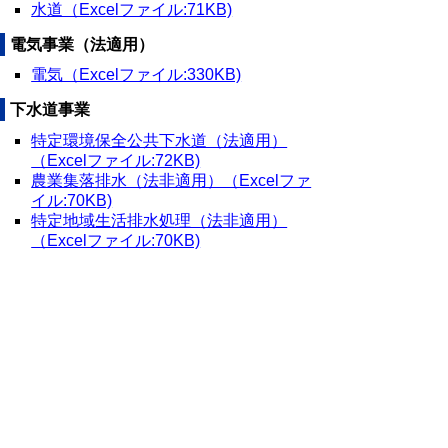
水道（Excelファイル:71KB)
電気事業（法適用）
電気（Excelファイル:330KB)
下水道事業
特定環境保全公共下水道（法適用）
（Excelファイル:72KB)
農業集落排水（法非適用）（Excelファ
イル:70KB)
特定地域生活排水処理（法非適用）
（Excelファイル:70KB)
▲ページ上部に戻る
と
個人情報保護
|
リンクについて
|
著作権に
り
ついて
|
アクセシビリティ
ネ
鳥取県 地域社会振興部 市町村課
ッ
住所 〒680-8570